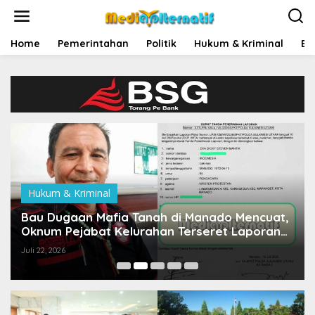
L
e
w
a
Home
Pemerintahan
Politik
Hukum & Kriminal
Ek
t
i
k
e
k
o
n
t
e
n
Hukum & Kriminal
Bau Dugaan Mafia Tanah di Manado Mencuat,
Oknum Pejabat Kelurahan Terseret Laporan
Polisi
Juli 22, 2026