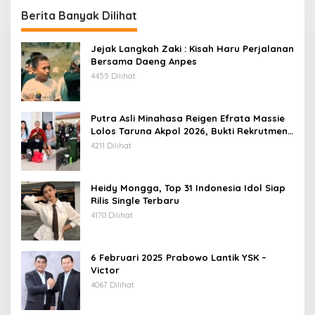
Berita Banyak Dilihat
Jejak Langkah Zaki : Kisah Haru Perjalanan
Bersama Daeng Anpes
4455 Dilihat
Putra Asli Minahasa Reigen Efrata Massie
Lolos Taruna Akpol 2026, Bukti Rekrutmen
Polri Bersih, Transparan, dan Akuntabel
4211 Dilihat
Heidy Mongga, Top 31 Indonesia Idol Siap
Rilis Single Terbaru
4170 Dilihat
6 Februari 2025 Prabowo Lantik YSK –
Victor
4067 Dilihat