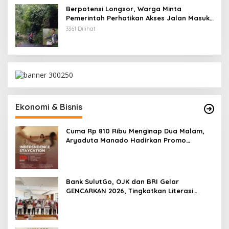
Berpotensi Longsor, Warga Minta
Pemerintah Perhatikan Akses Jalan Masuk
Kecamatan Kumelembuai
3361 Dilihat
Ekonomi & Bisnis
Cuma Rp 810 Ribu Menginap Dua Malam,
Aryaduta Manado Hadirkan Promo
“Independence Staycation”
Bank SulutGo, OJK dan BRI Gelar
GENCARKAN 2026, Tingkatkan Literasi
Keuangan Petani Minsel