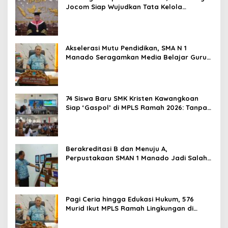
Jocom Siap Wujudkan Tata Kelola
Pemerintahan Modern Berbasis Data
Akselerasi Mutu Pendidikan, SMA N 1
Manado Seragamkan Media Belajar Guru
dan Siapkan Siswa Masuk Era AI
74 Siswa Baru SMK Kristen Kawangkoan
Siap ‘Gaspol’ di MPLS Ramah 2026: Tanpa
Bullying, Fokus Gali Potensi
Berakreditasi B dan Menuju A,
Perpustakaan SMAN 1 Manado Jadi Salah
Satu yang Terbaik di Sulut
Pagi Ceria hingga Edukasi Hukum, 576
Murid Ikut MPLS Ramah Lingkungan di
SMAN 1 Manado