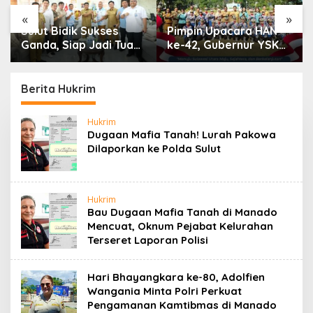
«
»
Sulut Bidik Sukses
Pimpin Upacara HAN
Ganda, Siap Jadi Tuan
ke-42, Gubernur YSK
Rumah Kejurnas
Tekankan
Pacuan Kuda Seri II di
Perlindungan Anak
Tompaso
Jadi Prioritas
Berita Hukrim
Hukrim
Dugaan Mafia Tanah! Lurah Pakowa
Dilaporkan ke Polda Sulut
Hukrim
Bau Dugaan Mafia Tanah di Manado
Mencuat, Oknum Pejabat Kelurahan
Terseret Laporan Polisi
‎Hari Bhayangkara ke-80, Adolfien
Wangania Minta Polri Perkuat
Pengamanan Kamtibmas di Manado