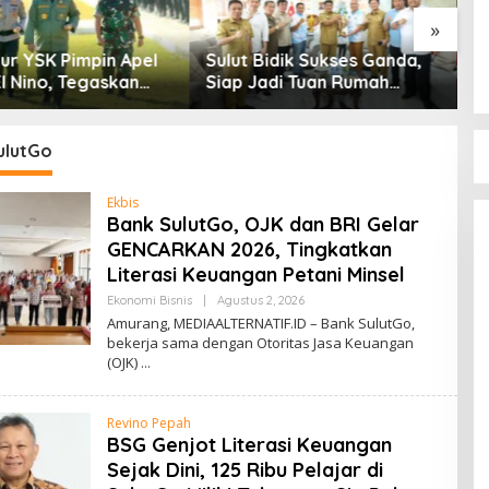
»
ur YSK Pimpin Apel
Sulut Bidik Sukses Ganda,
P
l Nino, Tegaskan
Siap Jadi Tuan Rumah
G
Harus Bergerak
Kejurnas Pacuan Kuda Seri
P
m Bencana
II di Tompaso
P
ulutGo
Ekbis
Bank SulutGo, OJK dan BRI Gelar
GENCARKAN 2026, Tingkatkan
Literasi Keuangan Petani Minsel
Ekonomi Bisnis
|
Agustus 2, 2026
O
L
Amurang, MEDIAALTERNATIF.ID – Bank SulutGo,
E
bekerja sama dengan Otoritas Jasa Keuangan
H
(OJK)
R
E
D
A
Revino Pepah
K
S
BSG Genjot Literasi Keuangan
I
Sejak Dini, 125 Ribu Pelajar di
M
E