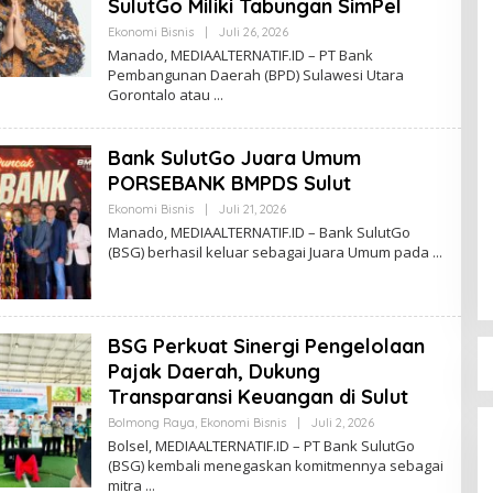
SulutGo Miliki Tabungan SimPel
D
I
Ekonomi Bisnis
|
Juli 26, 2026
O
A
L
Manado, MEDIAALTERNATIF.ID – PT Bank
E
Pembangunan Daerah (BPD) Sulawesi Utara
H
Gorontalo atau
R
E
D
A
Bank SulutGo Juara Umum
K
S
PORSEBANK BMPDS Sulut
I
M
Ekonomi Bisnis
|
Juli 21, 2026
O
E
L
Manado, MEDIAALTERNATIF.ID – Bank SulutGo
D
E
I
(BSG) berhasil keluar sebagai Juara Umum pada
H
A
R
E
D
A
K
BSG Perkuat Sinergi Pengelolaan
S
I
Pajak Daerah, Dukung
M
Transparansi Keuangan di Sulut
E
D
Bolmong Raya
,
Ekonomi Bisnis
|
Juli 2, 2026
O
I
L
A
Bolsel, MEDIAALTERNATIF.ID – PT Bank SulutGo
E
(BSG) kembali menegaskan komitmennya sebagai
H
mitra
R