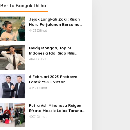
Berita Banyak Dilihat
Jejak Langkah Zaki : Kisah
Haru Perjalanan Bersama
Daeng Anpes
4453 Dilihat
Heidy Mongga, Top 31
Indonesia Idol Siap Rilis
Single Terbaru
4164 Dilihat
ekonomi bisnis
6 Februari 2025 Prabowo
Bank SulutGo, OJK dan BRI Ge
Lantik YSK – Victor
2026, Tingkatkan Literasi Keua
4059 Dilihat
Minsel
ustus 2, 2026
Putra Asli Minahasa Reigen
Efrata Massie Lolos Taruna
Akpol 2026, Bukti Rekrutmen
4007 Dilihat
Polri Bersih, Transparan, dan
Akuntabel