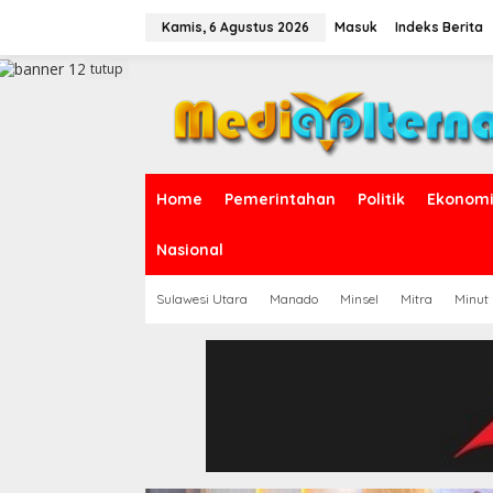
L
e
Kamis, 6 Agustus 2026
Masuk
Indeks Berita
w
a
tutup
t
i
k
e
k
o
Home
Pemerintahan
Politik
Ekonomi 
n
t
e
Nasional
n
Sulawesi Utara
Manado
Minsel
Mitra
Minut