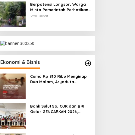
Berpotensi Longsor, Warga
Minta Pemerintah Perhatikan
Akses Jalan Masuk
impin Upacara HAN ke-42,
Buka PSR GMIM 2026,
3358 Dilihat
Kecamatan Kumelembuai
ubernur YSK Tekankan
Gubernur Yulius: Moral dan
erlindungan Anak Jadi
Keimanan Harus Jadi
rioritas
Prioritas Generasi Muda
Ekonomi & Bisnis
Cuma Rp 810 Ribu Menginap
Dua Malam, Aryaduta
Manado Hadirkan Promo
“Independence Staycation”
Bank SulutGo, OJK dan BRI
Gelar GENCARKAN 2026,
Tingkatkan Literasi Keuangan
Petani Minsel