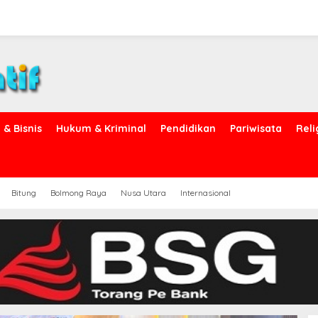
& Bisnis
Hukum & Kriminal
Pendidikan
Pariwisata
Reli
Bitung
Bolmong Raya
Nusa Utara
Internasional