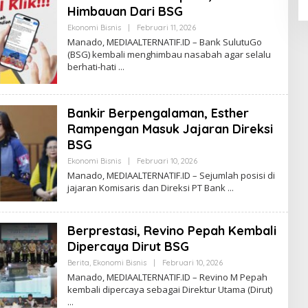
S
Himbauan Dari BSG
I
M
Ekonomi Bisnis
|
Februari 11, 2026
O
E
L
Manado, MEDIAALTERNATIF.ID – Bank SulutuGo
D
E
I
(BSG) kembali menghimbau nasabah agar selalu
H
A
berhati-hati
R
E
D
A
K
Bankir Berpengalaman, Esther
S
I
Rampengan Masuk Jajaran Direksi
M
BSG
E
D
Ekonomi Bisnis
|
Februari 10, 2026
O
I
L
A
Manado, MEDIAALTERNATIF.ID – Sejumlah posisi di
E
jajaran Komisaris dan Direksi PT Bank
H
R
E
D
Berprestasi, Revino Pepah Kembali
A
K
Dipercaya Dirut BSG
S
I
Berita
,
Ekonomi Bisnis
|
Februari 10, 2026
O
M
L
Manado, MEDIAALTERNATIF.ID – Revino M Pepah
E
E
D
kembali dipercaya sebagai Direktur Utama (Dirut)
H
I
R
A