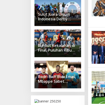
Tompaso
Sulut Juara Umum
Indonesia Derby
2026, Zilong Rimboka
Sabet Gelar Derby
Indonesia
Buntut Kekalahan di
Final, Puluhan Ribu
Suporter Argentina
Galang Petisi Tuntut
Laga Ulang Lawan
Spanyol
Rodri Raih Bola Emas,
Mbappe Sabet
Sepatu Emas, Spanyol
Dominasi
Penghargaan
Individu Piala Dunia
2026