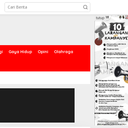
tutup
gi
Gaya Hidup
Opini
Olahraga