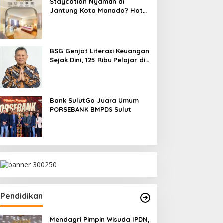
Staycation Nyaman di
Jantung Kota Manado? Hotel
Gran Puri Jawabannya!
BSG Genjot Literasi Keuangan
Sejak Dini, 125 Ribu Pelajar di
SulutGo Miliki Tabungan
SimPel
Bank SulutGo Juara Umum
PORSEBANK BMPDS Sulut
Pendidikan
Mendagri Pimpin Wisuda IPDN,