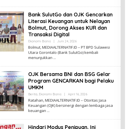
E
D
A
Bank SulutGo dan OJK Gencarkan
K
S
Literasi Keuangan untuk Nelayan
I
M
Bolmut, Dorong Akses KUR dan
E
Transaksi Digital
D
I
Ekonomi Bisnis
|
Juni 24, 2026
O
A
L
Bolmut, MEDIAALTERNATIF.ID – PT BPD Sulawesi
E
Utara Gorontalo (Bank SulutGo) kembali
H
menunjukkan
R
E
D
A
‎OJK Bersama BNI dan BSG Gelar
K
S
Program GENCARKAN bagi Pelaku
I
M
UMKM
E
D
Berita
,
Ekonomi Bisnis
|
April 16, 2026
O
I
L
Ratahan, MEDIAALTERNATIF.ID – Otoritas Jasa
A
E
Keuangan (OJK) bersinergi dengan lembaga jasa
H
keuangan
R
E
D
A
Hindari Modus Penipuan, Ini
K