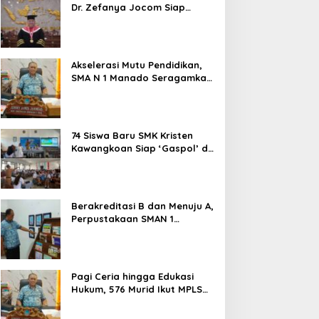
Dr. Zefanya Jocom Siap
Wujudkan Tata Kelola
Pemerintahan Modern
Berbasis Data
Akselerasi Mutu Pendidikan,
SMA N 1 Manado Seragamkan
Media Belajar Guru dan
Siapkan Siswa Masuk Era AI
74 Siswa Baru SMK Kristen
Kawangkoan Siap ‘Gaspol’ di
MPLS Ramah 2026: Tanpa
Bullying, Fokus Gali Potensi
Berakreditasi B dan Menuju A,
Perpustakaan SMAN 1
Manado Jadi Salah Satu
yang Terbaik di Sulut
Pagi Ceria hingga Edukasi
Hukum, 576 Murid Ikut MPLS
Ramah Lingkungan di SMAN 1
Manado