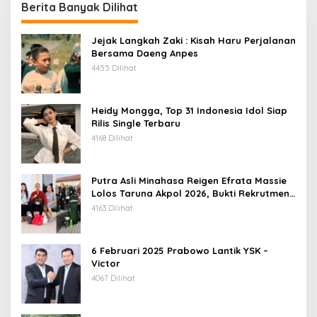
Berita Banyak Dilihat
Jejak Langkah Zaki : Kisah Haru Perjalanan
Bersama Daeng Anpes
4455 Dilihat
Heidy Mongga, Top 31 Indonesia Idol Siap
Rilis Single Terbaru
4168 Dilihat
Putra Asli Minahasa Reigen Efrata Massie
Lolos Taruna Akpol 2026, Bukti Rekrutmen
Polri Bersih, Transparan, dan Akuntabel
4163 Dilihat
6 Februari 2025 Prabowo Lantik YSK –
Victor
4067 Dilihat