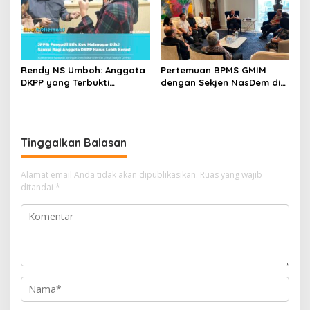
Rendy NS Umboh: Anggota
Pertemuan BPMS GMIM
DKPP yang Terbukti
dengan Sekjen NasDem di
Langgar Etik Harus Mundur,
Jakarta Jadi Sorotan,
JPPR Desak Sanksi Lebih
Warganet Berpotensi
Berat
Berdebat soal
Independensi Gereja
Tinggalkan Balasan
Alamat email Anda tidak akan dipublikasikan.
Ruas yang wajib
ditandai
*