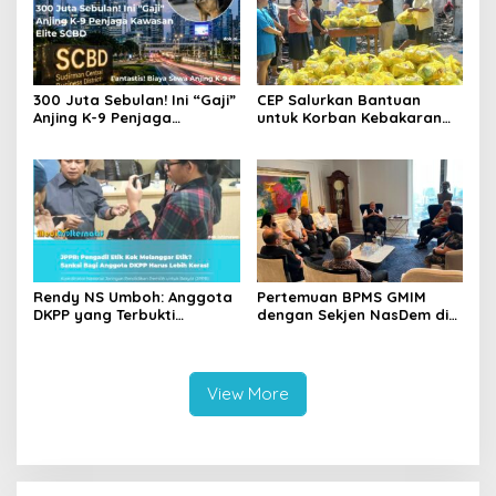
‎300 Juta Sebulan! Ini “Gaji”
CEP Salurkan Bantuan
Anjing K-9 Penjaga
untuk Korban Kebakaran
Kawasan Elite SCBD
Wanea, Siapkan Ambulans
bagi Warga Terdampak
Rendy NS Umboh: Anggota
Pertemuan BPMS GMIM
DKPP yang Terbukti
dengan Sekjen NasDem di
Langgar Etik Harus Mundur,
Jakarta Jadi Sorotan,
JPPR Desak Sanksi Lebih
Warganet Berpotensi
Berat
Berdebat soal
Independensi Gereja
View More