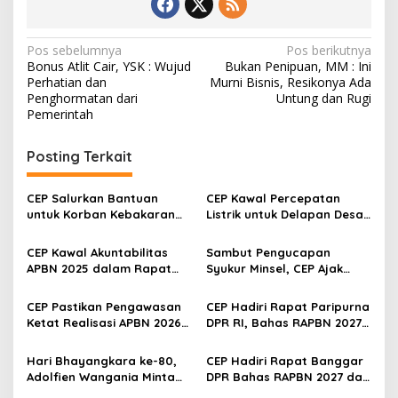
N
Pos sebelumnya
Pos berikutnya
‎Bonus Atlit Cair, YSK : Wujud
Bukan Penipuan, MM : Ini
a
Perhatian dan
Murni Bisnis, Resikonya Ada
v
Penghormatan dari
Untung dan Rugi
Pemerintah
i
g
Posting Terkait
a
s
CEP Salurkan Bantuan
CEP Kawal Percepatan
untuk Korban Kebakaran
Listrik untuk Delapan Desa
i
Wanea, Siapkan Ambulans
3T di Sulut, Targetkan
p
bagi Warga Terdampak
Rasio Elektrifikasi 100
CEP Kawal Akuntabilitas
Sambut Pengucapan
Persen
APBN 2025 dalam Rapat
Syukur Minsel, CEP Ajak
o
Paripurna DPR RI
Masyarakat Hidupkan
s
Semangat 1 Tesalonika
CEP Pastikan Pengawasan
CEP Hadiri Rapat Paripurna
Ketat Realisasi APBN 2026
DPR RI, Bahas RAPBN 2027
Berjalan Efektif
hingga Penguatan
Pengawasan OJK
‎Hari Bhayangkara ke-80,
CEP Hadiri Rapat Banggar
Adolfien Wangania Minta
DPR Bahas RAPBN 2027 dan
Polri Perkuat Pengamanan
RKP 2027