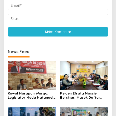
News Feed
Kawal Harapan Warga,
Reigen Efrata Massie
Legislator Muda Natanael
Bersinar, Masuk Daftar
Pepah Pastikan Keluhan Air
Lima Catar Akpol Asal Sulut
Bersih Segera
yang Lolos Seleksi Pusat
Ditindaklanjuti