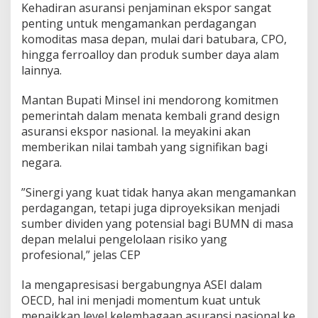
r
Kehadiran asuransi penjaminan ekspor sangat
s
penting untuk mengamankan perdagangan
e
komoditas masa depan, mulai dari batubara, CPO,
n
hingga ferroalloy dan produk sumber daya alam
lainnya.
‎Mantan Bupati Minsel ini mendorong komitmen
pemerintah dalam menata kembali grand design
asuransi ekspor nasional. Ia meyakini akan
memberikan nilai tambah yang signifikan bagi
negara.
‎”Sinergi yang kuat tidak hanya akan mengamankan
perdagangan, tetapi juga diproyeksikan menjadi
sumber dividen yang potensial bagi BUMN di masa
depan melalui pengelolaan risiko yang
profesional,” jelas CEP
‎Ia mengapresisasi bergabungnya ASEI dalam
OECD, hal ini menjadi momentum kuat untuk
menaikkan level kelembagaan asuransi nasional ke