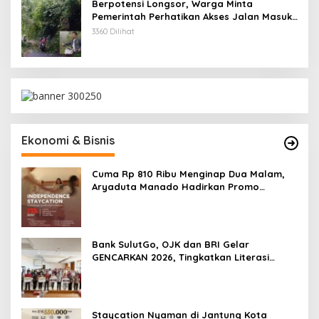
Berpotensi Longsor, Warga Minta
Pemerintah Perhatikan Akses Jalan Masuk
Kecamatan Kumelembuai
3360 Dilihat
Ekonomi & Bisnis
Cuma Rp 810 Ribu Menginap Dua Malam,
Aryaduta Manado Hadirkan Promo
“Independence Staycation”
Bank SulutGo, OJK dan BRI Gelar
GENCARKAN 2026, Tingkatkan Literasi
Keuangan Petani Minsel
Staycation Nyaman di Jantung Kota