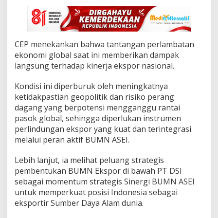
i
o
n
a
l
‎CEP menekankan bahwa tantangan perlambatan
d
ekonomi global saat ini memberikan dampak
e
m
langsung terhadap kinerja ekspor nasional.
i
T
‎Kondisi ini diperburuk oleh meningkatnya
a
ketidakpastian geopolitik dan risiko perang
r
dagang yang berpotensi mengganggu rantai
g
e
pasok global, sehingga diperlukan instrumen
t
perlindungan ekspor yang kuat dan terintegrasi
E
melalui peran aktif BUMN ASEI.
k
o
Lebih lanjut, ia melihat peluang strategis
n
o
pembentukan BUMN Ekspor di bawah PT DSI
m
sebagai momentum strategis Sinergi BUMN ASEI
i
untuk memperkuat posisi Indonesia sebagai
8
eksportir Sumber Daya Alam dunia.
P
e