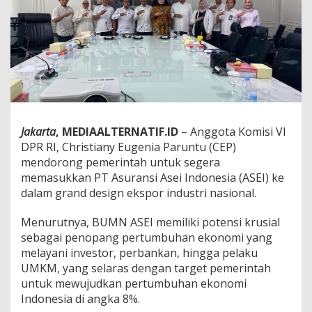
M
a
s
u
k
G
r
a
n
d
D
Jakarta
, MEDIAALTERNATIF.ID
– Anggota Komisi VI
e
DPR RI, Christiany Eugenia Paruntu (CEP)
s
mendorong pemerintah untuk segera
i
memasukkan PT Asuransi Asei Indonesia (ASEI) ke
g
n
dalam grand design ekspor industri nasional.
E
k
Menurutnya, BUMN ASEI memiliki potensi krusial
s
sebagai penopang pertumbuhan ekonomi yang
p
melayani investor, perbankan, hingga pelaku
o
r
UMKM, yang selaras dengan target pemerintah
N
untuk mewujudkan pertumbuhan ekonomi
a
Indonesia di angka 8%.
s