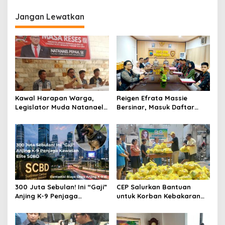
Kamtibmas di Manado
Jangan Lewatkan
Kawal Harapan Warga,
Reigen Efrata Massie
Legislator Muda Natanael
Bersinar, Masuk Daftar
Pepah Pastikan Keluhan Air
Lima Catar Akpol Asal Sulut
Bersih Segera
yang Lolos Seleksi Pusat
Ditindaklanjuti
‎300 Juta Sebulan! Ini “Gaji”
CEP Salurkan Bantuan
Anjing K-9 Penjaga
untuk Korban Kebakaran
Kawasan Elite SCBD
Wanea, Siapkan Ambulans
bagi Warga Terdampak