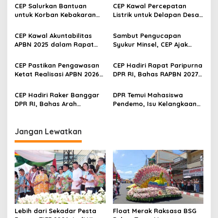
s
CEP Salurkan Bantuan
CEP Kawal Percepatan
untuk Korban Kebakaran
Listrik untuk Delapan Desa
i
Wanea, Siapkan Ambulans
3T di Sulut, Targetkan
p
bagi Warga Terdampak
Rasio Elektrifikasi 100
CEP Kawal Akuntabilitas
Sambut Pengucapan
Persen
APBN 2025 dalam Rapat
Syukur Minsel, CEP Ajak
o
Paripurna DPR RI
Masyarakat Hidupkan
s
Semangat 1 Tesalonika
CEP Pastikan Pengawasan
CEP Hadiri Rapat Paripurna
Ketat Realisasi APBN 2026
DPR RI, Bahas RAPBN 2027
Berjalan Efektif
hingga Penguatan
Pengawasan OJK
CEP Hadiri Raker Banggar
DPR Temui Mahasiswa
DPR RI, Bahas Arah
Pendemo, Isu Kelangkaan
Anggaran dan Prioritas
BBM Subsidi Jadi Sorotan
Pembangunan Nasional
Utama
2027
Jangan Lewatkan
Lebih dari Sekadar Pesta
Float Merak Raksasa BSG