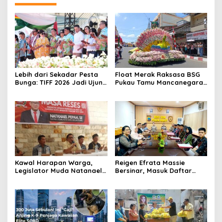
Lebih dari Sekadar Pesta
Float Merak Raksasa BSG
Bunga: TIFF 2026 Jadi Ujung
Pukau Tamu Mancanegara,
Tombak Diplomasi Budaya
Parade Bunga TIFF 2026
Indonesia di Kancah Global
Cetak Rekor Peserta
Kawal Harapan Warga,
Reigen Efrata Massie
Legislator Muda Natanael
Bersinar, Masuk Daftar
Pepah Pastikan Keluhan Air
Lima Catar Akpol Asal Sulut
Bersih Segera
yang Lolos Seleksi Pusat
Ditindaklanjuti