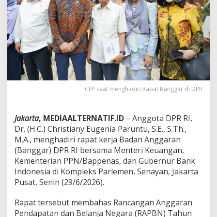
B
a
n
g
g
a
r
D
P
R
B
‎CEP saat menghadiri Rapat Banggar di DPR
a
h
a
Jakarta
, MEDIAALTERNATIF.ID
– Anggota DPR RI,
s
Dr. (H.C.) Christiany Eugenia Paruntu, S.E., S.Th.,
R
M.A., menghadiri rapat kerja Badan Anggaran
A
(Banggar) DPR RI bersama Menteri Keuangan,
P
B
Kementerian PPN/Bappenas, dan Gubernur Bank
N
Indonesia di Kompleks Parlemen, Senayan, Jakarta
2
Pusat, Senin (29/6/2026).
0
2
Rapat tersebut membahas Rancangan Anggaran
7
d
Pendapatan dan Belanja Negara (RAPBN) Tahun