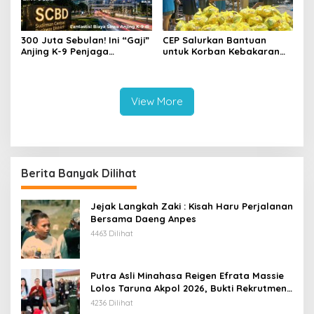
‎300 Juta Sebulan! Ini “Gaji”
CEP Salurkan Bantuan
Anjing K-9 Penjaga
untuk Korban Kebakaran
Kawasan Elite SCBD
Wanea, Siapkan Ambulans
bagi Warga Terdampak
View More
Berita Banyak Dilihat
Jejak Langkah Zaki : Kisah Haru Perjalanan
Bersama Daeng Anpes
4463 Dilihat
Putra Asli Minahasa Reigen Efrata Massie
Lolos Taruna Akpol 2026, Bukti Rekrutmen
Polri Bersih, Transparan, dan Akuntabel
4236 Dilihat