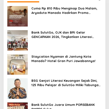
Cuma Rp 810 Ribu Menginap Dua Malam,
Aryaduta Manado Hadirkan Promo
“Independence Staycation”
Bank SulutGo, OJK dan BRI Gelar
GENCARKAN 2026, Tingkatkan Literasi
Keuangan Petani Minsel
Staycation Nyaman di Jantung Kota
Manado? Hotel Gran Puri Jawabannya!
BSG Genjot Literasi Keuangan Sejak Dini,
125 Ribu Pelajar di SulutGo Miliki Tabungan
SimPel
Bank SulutGo Juara Umum PORSEBANK
BMPDS Sulut