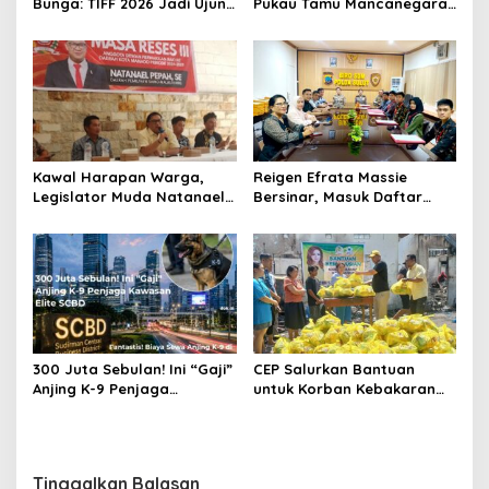
Bunga: TIFF 2026 Jadi Ujung
Pukau Tamu Mancanegara,
Tombak Diplomasi Budaya
Parade Bunga TIFF 2026
Indonesia di Kancah Global
Cetak Rekor Peserta
Kawal Harapan Warga,
Reigen Efrata Massie
Legislator Muda Natanael
Bersinar, Masuk Daftar
Pepah Pastikan Keluhan Air
Lima Catar Akpol Asal Sulut
Bersih Segera
yang Lolos Seleksi Pusat
Ditindaklanjuti
‎300 Juta Sebulan! Ini “Gaji”
CEP Salurkan Bantuan
Anjing K-9 Penjaga
untuk Korban Kebakaran
Kawasan Elite SCBD
Wanea, Siapkan Ambulans
bagi Warga Terdampak
Tinggalkan Balasan