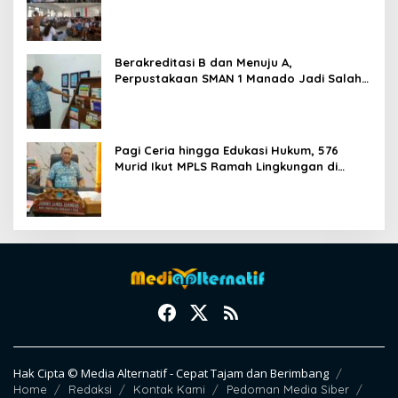
Bullying, Fokus Gali Potensi
Berakreditasi B dan Menuju A,
Perpustakaan SMAN 1 Manado Jadi Salah
Satu yang Terbaik di Sulut
Pagi Ceria hingga Edukasi Hukum, 576
Murid Ikut MPLS Ramah Lingkungan di
SMAN 1 Manado
Hak Cipta © Media Alternatif - Cepat Tajam dan Berimbang
Home
Redaksi
Kontak Kami
Pedoman Media Siber