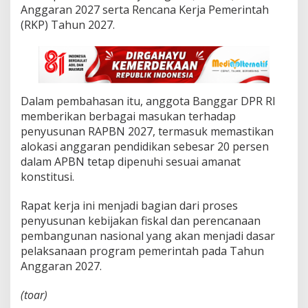
a
Anggaran 2027 serta Rencana Kerja Pemerintah
n
(RKP) Tahun 2027.
R
K
P
2
0
2
Dalam pembahasan itu, anggota Banggar DPR RI
7
memberikan berbagai masukan terhadap
penyusunan RAPBN 2027, termasuk memastikan
alokasi anggaran pendidikan sebesar 20 persen
dalam APBN tetap dipenuhi sesuai amanat
konstitusi.
Rapat kerja ini menjadi bagian dari proses
penyusunan kebijakan fiskal dan perencanaan
pembangunan nasional yang akan menjadi dasar
pelaksanaan program pemerintah pada Tahun
Anggaran 2027.
(toar)