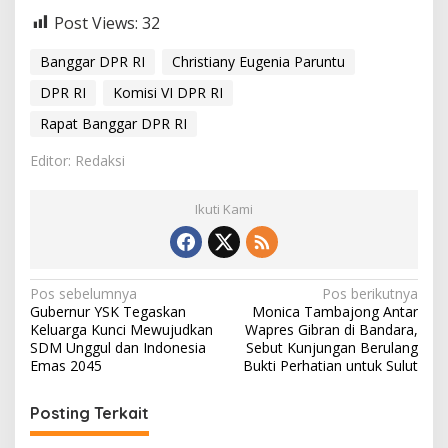
Post Views:
32
Banggar DPR RI
Christiany Eugenia Paruntu
DPR RI
Komisi VI DPR RI
Rapat Banggar DPR RI
Editor: Redaksi
Ikuti Kami
N
Pos sebelumnya
Pos berikutnya
Gubernur YSK Tegaskan
Monica Tambajong Antar
a
Keluarga Kunci Mewujudkan
Wapres Gibran di Bandara,
v
SDM Unggul dan Indonesia
Sebut Kunjungan Berulang
Emas 2045
Bukti Perhatian untuk Sulut
i
g
Posting Terkait
a