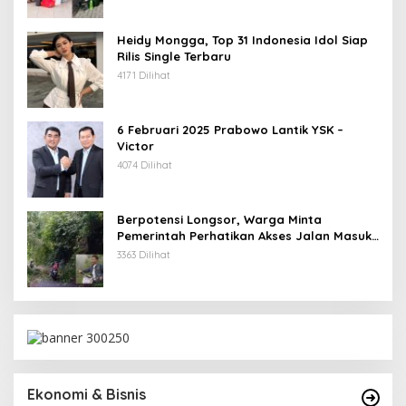
Heidy Mongga, Top 31 Indonesia Idol Siap
Rilis Single Terbaru
4171 Dilihat
6 Februari 2025 Prabowo Lantik YSK –
Victor
4074 Dilihat
Berpotensi Longsor, Warga Minta
Pemerintah Perhatikan Akses Jalan Masuk
Kecamatan Kumelembuai
3363 Dilihat
Ekonomi & Bisnis