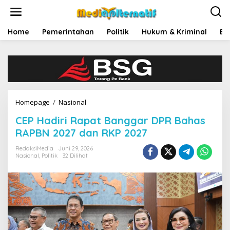
L
e
w
a
Home
Pemerintahan
Politik
Hukum & Kriminal
Ek
t
i
k
e
k
o
n
Homepage
/
Nasional
C
t
E
e
CEP Hadiri Rapat Banggar DPR Bahas
P
n
H
RAPBN 2027 dan RKP 2027
a
d
RedaksiMedia
Juni 29, 2026
Nasional
,
Politik
32 Dilihat
i
r
i
R
a
p
a
t