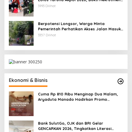
Polri Bersih, Transparan, dan Akuntabel
3993 Dilihat
Berpotensi Longsor, Warga Minta
Pemerintah Perhatikan Akses Jalan Masuk
Kecamatan Kumelembuai
3357 Dilihat
Ekonomi & Bisnis
Cuma Rp 810 Ribu Menginap Dua Malam,
Aryaduta Manado Hadirkan Promo
“Independence Staycation”
Bank SulutGo, OJK dan BRI Gelar
GENCARKAN 2026, Tingkatkan Literasi