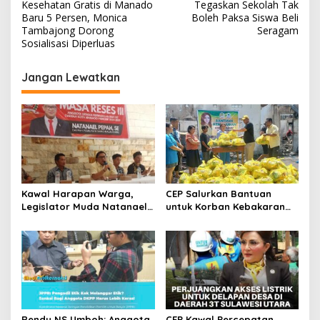
a
Kesehatan Gratis di Manado
Tegaskan Sekolah Tak
v
Baru 5 Persen, Monica
Boleh Paksa Siswa Beli
Tambajong Dorong
Seragam
i
Sosialisasi Diperluas
g
Jangan Lewatkan
a
s
i
p
o
s
Kawal Harapan Warga,
CEP Salurkan Bantuan
Legislator Muda Natanael
untuk Korban Kebakaran
Pepah Pastikan Keluhan Air
Wanea, Siapkan Ambulans
Bersih Segera
bagi Warga Terdampak
Ditindaklanjuti
Rendy NS Umboh: Anggota
CEP Kawal Percepatan