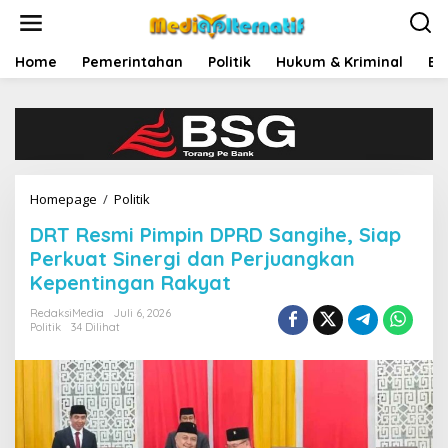
L
e
w
a
Home
Pemerintahan
Politik
Hukum & Kriminal
Ek
t
i
k
e
k
o
n
Homepage
/
Politik
D
t
R
e
DRT Resmi Pimpin DPRD Sangihe, Siap
T
n
R
Perkuat Sinergi dan Perjuangkan
e
Kepentingan Rakyat
s
m
RedaksiMedia
Juli 6, 2026
i
Politik
34 Dilihat
P
i
m
p
i
n