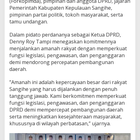
(Forkopimda), pimpinan dan anggota DPRD, jajaran
i
Pemerintah Kabupaten Kepulauan Sangihe,
n
g
pimpinan partai politik, tokoh masyarakat, serta
a
tamu undangan.
n
R
Dalam pidato perdananya sebagai Ketua DPRD,
a
Denny Roy Tampi menegaskan komitmennya
k
y
menjalankan amanah rakyat dengan memperkuat
a
fungsi legislasi, pengawasan, dan penganggaran
t
demi mendorong percepatan pembangunan
daerah.
‎”Amanah ini adalah kepercayaan besar dari rakyat
Sangihe yang harus dijalankan dengan penuh
tanggung jawab. Kami berkomitmen memperkuat
fungsi legislasi, pengawasan, dan penganggaran
DPRD demi mempercepat pembangunan daerah
serta meningkatkan kesejahteraan masyarakat,
khususnya di wilayah perbatasan,” ujarnya.