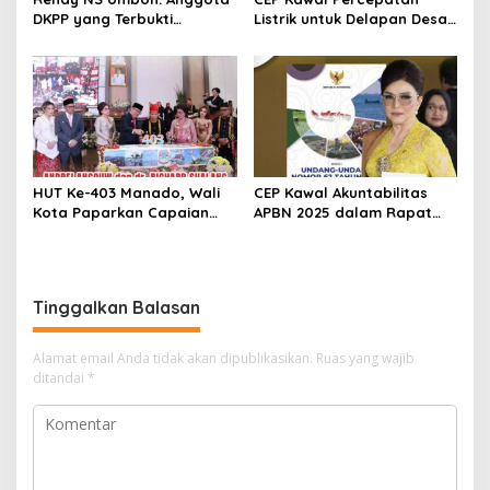
DKPP yang Terbukti
Listrik untuk Delapan Desa
Langgar Etik Harus Mundur,
3T di Sulut, Targetkan
JPPR Desak Sanksi Lebih
Rasio Elektrifikasi 100
Berat
Persen
HUT Ke-403 Manado, Wali
CEP Kawal Akuntabilitas
Kota Paparkan Capaian
APBN 2025 dalam Rapat
Pembangunan dan Ajak
Paripurna DPR RI
Jaga Persatuan
Tinggalkan Balasan
Alamat email Anda tidak akan dipublikasikan.
Ruas yang wajib
ditandai
*