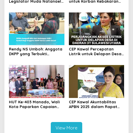
Legislator Muda Natanael
untuk Korban Kebakaran
Pepah Pastikan Keluhan Air
Wanea, Siapkan Ambulans
Bersih Segera
bagi Warga Terdampak
Ditindaklanjuti
Rendy NS Umboh: Anggota
CEP Kawal Percepatan
DKPP yang Terbukti
Listrik untuk Delapan Desa
Langgar Etik Harus Mundur,
3T di Sulut, Targetkan
JPPR Desak Sanksi Lebih
Rasio Elektrifikasi 100
Berat
Persen
HUT Ke-403 Manado, Wali
CEP Kawal Akuntabilitas
Kota Paparkan Capaian
APBN 2025 dalam Rapat
Pembangunan dan Ajak
Paripurna DPR RI
Jaga Persatuan
View More