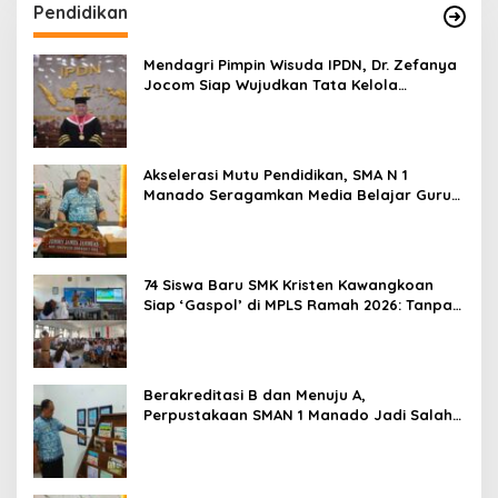
Pendidikan
Mendagri Pimpin Wisuda IPDN, Dr. Zefanya
Jocom Siap Wujudkan Tata Kelola
Pemerintahan Modern Berbasis Data
Akselerasi Mutu Pendidikan, SMA N 1
Manado Seragamkan Media Belajar Guru
dan Siapkan Siswa Masuk Era AI
74 Siswa Baru SMK Kristen Kawangkoan
Siap ‘Gaspol’ di MPLS Ramah 2026: Tanpa
Bullying, Fokus Gali Potensi
Berakreditasi B dan Menuju A,
Perpustakaan SMAN 1 Manado Jadi Salah
Satu yang Terbaik di Sulut