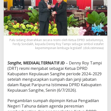
D
P
R
D
S
a
n
g
i
Palu sidang diserahkan secara resmi oleh Ketua DPRD sebelumnya,
h
Ferdy Sondakh, kepada Denny Roy Tampi sebagai simbol estafet
e
kepemimpinan lembaga legislatif. (dok.istimewa)
,
S
i
Sangihe
, MEDIAALTERNATIF.ID
– Denny Roy Tampi
a
p
(DRT) resmi menjabat sebagai Ketua DPRD
P
Kabupaten Kepulauan Sangihe periode 2024–2029
e
setelah mengucapkan sumpah dan janji jabatan
r
dalam Rapat Paripurna Istimewa DPRD Kabupaten
k
Kepulauan Sangihe, Senin (6/7/2026).
u
a
t
Pengambilan sumpah dipimpin Ketua Pengadilan
S
Negeri Tahuna dalam agenda peresmian
i