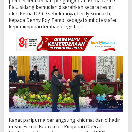
pemberhentian dan pengangkatan Ketua DPRD.
n
Palu sidang kemudian diserahkan secara resmi
e
r
oleh Ketua DPRD sebelumnya, Ferdy Sondakh,
g
kepada Denny Roy Tampi sebagai simbol estafet
i
kepemimpinan lembaga legislatif.
d
a
n
P
e
r
j
u
a
n
g
k
a
n
K
e
p
e
Rapat paripurna berlangsung khidmat dan dihadiri
n
unsur Forum Koordinasi Pimpinan Daerah
t