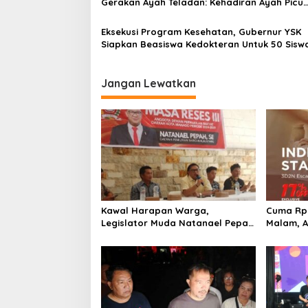
Gerakan Ayah Teladan: Kehadiran Ayah Picu
Motivasi Anak
Eksekusi Program Kesehatan, Gubernur YSK
Siapkan Beasiswa Kedokteran Untuk 50 Siswa
Sulut
Jangan Lewatkan
Kawal Harapan Warga,
Cuma Rp 
Legislator Muda Natanael Pepah
Malam, 
Pastikan Keluhan Air Bersih
Hadirka
Segera Ditindaklanjuti
Staycati