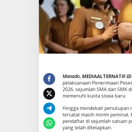
S
e
j
u
m
l
a
h
S
M
A
d
a
n
S
Manado
, MEDIAALTERNATIF.ID
M
pelaksanaan Penerimaan Peser
K
2026, sejumlah SMA dan SMK d
d
memenuhi kuota siswa baru.
i
M
a
Hingga mendekati penutupan m
n
tercatat masih minim peminat. 
a
pendaftar di sejumlah satuan 
d
yang telah ditetapkan.
o