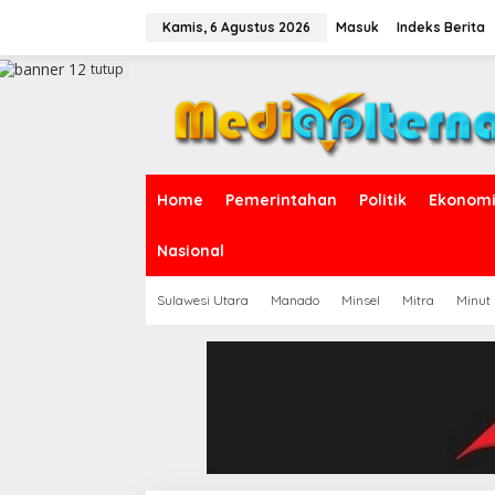
L
e
Kamis, 6 Agustus 2026
Masuk
Indeks Berita
w
a
tutup
t
i
k
e
k
o
Home
Pemerintahan
Politik
Ekonomi 
n
t
e
Nasional
n
Sulawesi Utara
Manado
Minsel
Mitra
Minut