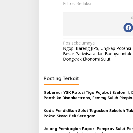
Editor: Redaksi
I
N
Pos sebelumnya
Ngopi Bareng JIPS, Ungkap Potensi
a
Besar Pariwisata dan Budaya untuk
v
Dongkrak Ekonomi Sulut
i
g
Posting Terkait
a
s
Gubernur YSK Rotasi Tiga Pejabat Eselon II, 
Paath ke Disnakertrans, Femmy Suluh Pimpin
i
Dishub
p
Kadis Pendidikan Sulut Tegaskan Sekolah Tak
Paksa Siswa Beli Seragam
o
s
Jelang Pembagian Rapor, Pemprov Sulut Pe