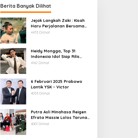
Berita Banyak Dilihat
Jejak Langkah Zaki : Kisah
Haru Perjalanan Bersama
Daeng Anpes
4453 Dilihat
Heidy Mongga, Top 31
Indonesia Idol Siap Rilis
Single Terbaru
4162 Dilihat
6 Februari 2025 Prabowo
Lantik YSK – Victor
4053 Dilihat
Putra Asli Minahasa Reigen
Efrata Massie Lolos Taruna
Akpol 2026, Bukti Rekrutmen
4001 Dilihat
Polri Bersih, Transparan, dan
Akuntabel