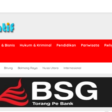
& Bisnis
Hukum & Kriminal
Pendidikan
Pariwisata
Reli
Bitung
Bolmong Raya
Nusa Utara
Internasional