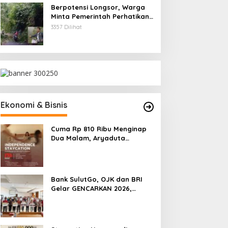
Berpotensi Longsor, Warga
Minta Pemerintah Perhatikan
Akses Jalan Masuk
3357 Dilihat
Kecamatan Kumelembuai
Ekonomi & Bisnis
Cuma Rp 810 Ribu Menginap
Dua Malam, Aryaduta
Manado Hadirkan Promo
“Independence Staycation”
Bank SulutGo, OJK dan BRI
Gelar GENCARKAN 2026,
Tingkatkan Literasi Keuangan
Petani Minsel