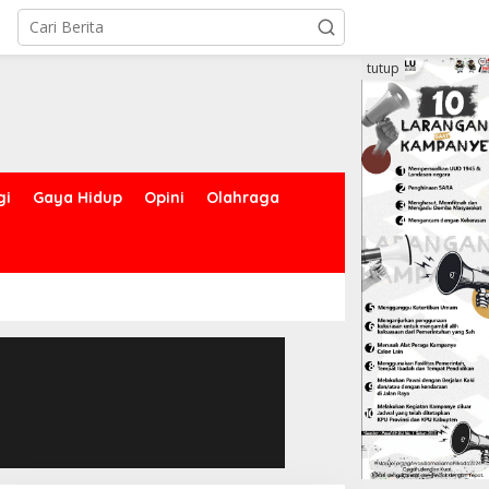
tutup
gi
Gaya Hidup
Opini
Olahraga