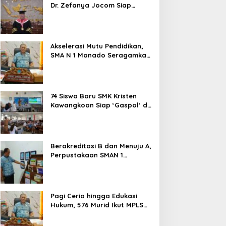
Dr. Zefanya Jocom Siap
Wujudkan Tata Kelola
Pemerintahan Modern
Berbasis Data
Akselerasi Mutu Pendidikan,
SMA N 1 Manado Seragamkan
Media Belajar Guru dan
Siapkan Siswa Masuk Era AI
74 Siswa Baru SMK Kristen
Kawangkoan Siap ‘Gaspol’ di
MPLS Ramah 2026: Tanpa
Bullying, Fokus Gali Potensi
Berakreditasi B dan Menuju A,
Perpustakaan SMAN 1
Manado Jadi Salah Satu
yang Terbaik di Sulut
Pagi Ceria hingga Edukasi
Hukum, 576 Murid Ikut MPLS
Ramah Lingkungan di SMAN 1
Manado