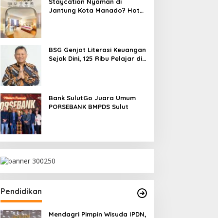
Staycation Nyaman di
Jantung Kota Manado? Hotel
Gran Puri Jawabannya!
BSG Genjot Literasi Keuangan
Sejak Dini, 125 Ribu Pelajar di
SulutGo Miliki Tabungan
SimPel
Bank SulutGo Juara Umum
PORSEBANK BMPDS Sulut
Pendidikan
Mendagri Pimpin Wisuda IPDN,