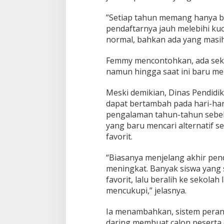
‎”Setiap tahun memang hanya 
pendaftarnya jauh melebihi kuot
normal, bahkan ada yang masih
Femmy mencontohkan, ada sek
namun hingga saat ini baru men
Meski demikian, Dinas Pendidik
dapat bertambah pada hari-har
pengalaman tahun-tahun sebel
yang baru mencari alternatif se
favorit.
“Biasanya menjelang akhir pen
meningkat. Banyak siswa yan
favorit, lalu beralih ke sekolah
mencukupi,” jelasnya.
Ia menambahkan, sistem peran
daring membuat calon peserta d