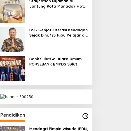
Staycation Nyaman di
Jantung Kota Manado? Hotel
Gran Puri Jawabannya!
BSG Genjot Literasi Keuangan
Sejak Dini, 125 Ribu Pelajar di
SulutGo Miliki Tabungan
SimPel
Bank SulutGo Juara Umum
PORSEBANK BMPDS Sulut
Pendidikan
Mendagri Pimpin Wisuda IPDN,