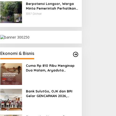
Berpotensi Longsor, Warga
Minta Pemerintah Perhatikan
Akses Jalan Masuk
3357 Dilihat
Kecamatan Kumelembuai
Ekonomi & Bisnis
Cuma Rp 810 Ribu Menginap
Dua Malam, Aryaduta
Manado Hadirkan Promo
“Independence Staycation”
Bank SulutGo, OJK dan BRI
Gelar GENCARKAN 2026,
Tingkatkan Literasi Keuangan
Petani Minsel