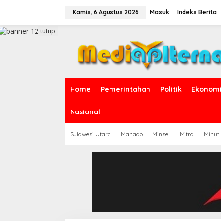
L
e
Kamis, 6 Agustus 2026
Masuk
Indeks Berita
w
a
tutup
t
i
k
e
k
o
Home
Pemerintahan
Politik
Ekonomi 
n
t
e
Nasional
n
Sulawesi Utara
Manado
Minsel
Mitra
Minut