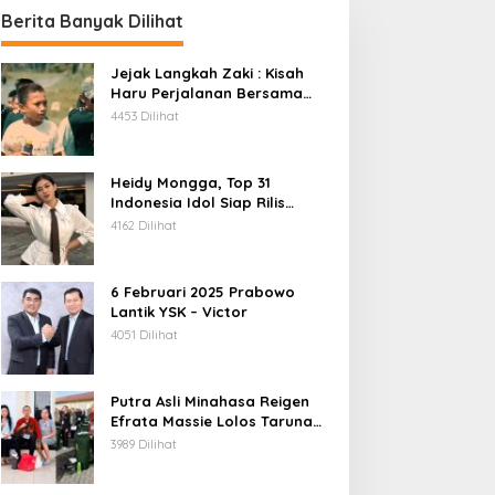
Berita Banyak Dilihat
Jejak Langkah Zaki : Kisah
Haru Perjalanan Bersama
Daeng Anpes
4453 Dilihat
Heidy Mongga, Top 31
Indonesia Idol Siap Rilis
Single Terbaru
4162 Dilihat
6 Februari 2025 Prabowo
Lantik YSK – Victor
4051 Dilihat
Putra Asli Minahasa Reigen
Efrata Massie Lolos Taruna
Akpol 2026, Bukti Rekrutmen
3989 Dilihat
Polri Bersih, Transparan, dan
Akuntabel