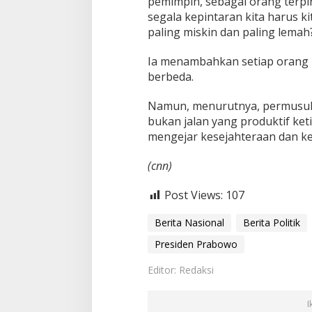
pemimpin, sebagai orang terpin
segala kepintaran kita harus ki
paling miskin dan paling lemah
‎Ia menambahkan setiap orang
berbeda.
Namun, menurutnya, permusuha
bukan jalan yang produktif ket
mengejar kesejahteraan dan k
(cnn)
Post Views:
107
Berita Nasional
Berita Politik
Presiden Prabowo
Editor: Redaksi
I