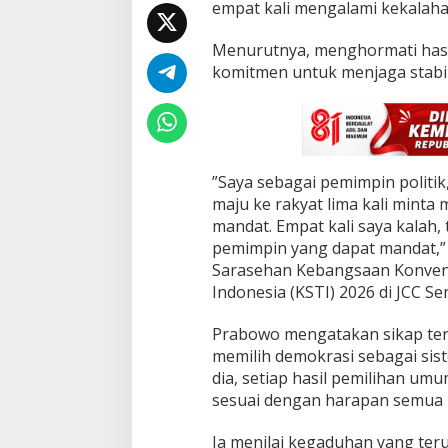
empat kali mengalami kekalahan
i
n
T
‎Menurutnya, menghormati has
e
komitmen untuk menjaga stabil
r
p
i
l
i
h
‎”Saya sebagai pemimpin politik,
maju ke rakyat lima kali minta m
mandat. Empat kali saya kalah,
pemimpin yang dapat mandat,”
Sarasehan Kebangsaan Konvensi
Indonesia (KSTI) 2026 di JCC Se
Prabowo mengatakan sikap ters
memilih demokrasi sebagai sis
dia, setiap hasil pemilihan umu
sesuai dengan harapan semua 
Ia menilai kegaduhan yang teru