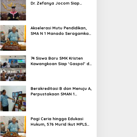
Dr. Zefanya Jocom Siap
Wujudkan Tata Kelola
Pemerintahan Modern
Berbasis Data
Akselerasi Mutu Pendidikan,
SMA N 1 Manado Seragamkan
Media Belajar Guru dan
Siapkan Siswa Masuk Era AI
74 Siswa Baru SMK Kristen
Kawangkoan Siap ‘Gaspol’ di
MPLS Ramah 2026: Tanpa
Bullying, Fokus Gali Potensi
Berakreditasi B dan Menuju A,
Perpustakaan SMAN 1
Manado Jadi Salah Satu
yang Terbaik di Sulut
Pagi Ceria hingga Edukasi
Hukum, 576 Murid Ikut MPLS
Ramah Lingkungan di SMAN 1
Manado