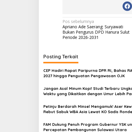
N
Pos sebelumnya
Apriano Ade Saerang: Suryawati
a
Bukan Pengurus DPD Hanura Sulut
v
Periode 2026-2031
i
g
Posting Terkait
a
s
CEP Hadiri Rapat Paripurna DPR RI, Bahas R
2027 hingga Penguatan Pengawasan OJK
i
p
Jangan Asal Minum Kopi! Studi Terbaru Ungk
Waktu yang Dikaitkan dengan Umur Lebih Pa
o
s
Petinju Berdarah Minsel Mengamuk! Aser Ke
Rebut Sabuk WBA Asia Lewat KO Sadis Ronde
FAM Dukung Penuh Program Gubernur YSK un
Percepatan Pembangunan Sulawesi Utara