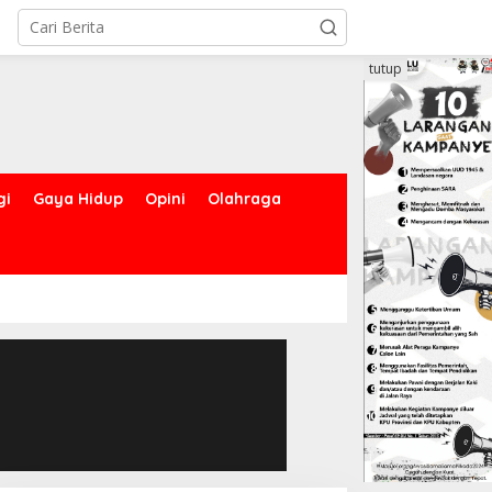
tutup
gi
Gaya Hidup
Opini
Olahraga