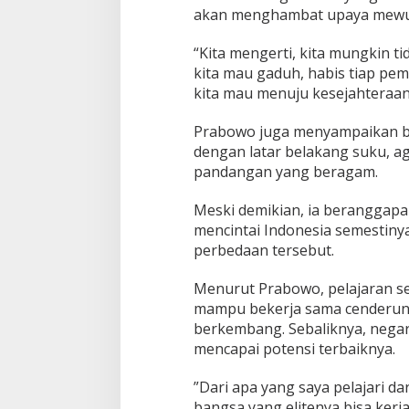
akan menghambat upaya mewuj
“Kita mengerti, kita mungkin ti
kita mau gaduh, habis tiap pem
kita mau menuju kesejahteraan 
Prabowo juga menyampaikan bah
dengan latar belakang suku, a
pandangan yang beragam.
Meski demikian, ia beranggap
mencintai Indonesia semestinya
perbedaan tersebut.
Menurut Prabowo, pelajaran s
mampu bekerja sama cenderung
berkembang. Sebaliknya, negara
mencapai potensi terbaiknya.
‎‎”Dari apa yang saya pelajari d
bangsa yang elitenya bisa kerja