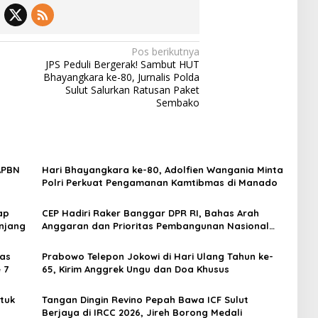
Pos berikutnya
JPS Peduli Bergerak! Sambut HUT
Bhayangkara ke-80, Jurnalis Polda
Sulut Salurkan Ratusan Paket
Sembako
APBN
‎Hari Bhayangkara ke-80, Adolfien Wangania Minta
Polri Perkuat Pengamanan Kamtibmas di Manado
ap
CEP Hadiri Raker Banggar DPR RI, Bahas Arah
njang
Anggaran dan Prioritas Pembangunan Nasional
2027
was
Prabowo Telepon Jokowi di Hari Ulang Tahun ke-
 7
65, Kirim Anggrek Ungu dan Doa Khusus
tuk
Tangan Dingin Revino Pepah Bawa ICF Sulut
Berjaya di IRCC 2026, Jireh Borong Medali