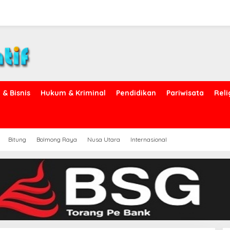
& Bisnis
Hukum & Kriminal
Pendidikan
Pariwisata
Reli
Bitung
Bolmong Raya
Nusa Utara
Internasional