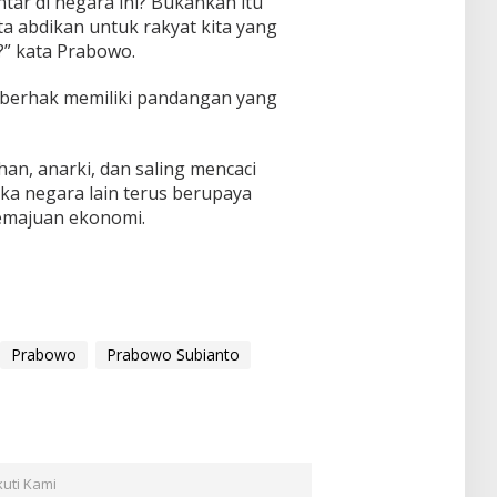
tar di negara ini? Bukankah itu
ta abdikan untuk rakyat kita yang
?” kata Prabowo.
 berhak memiliki pandangan yang
n, anarki, dan saling mencaci
ika negara lain terus berupaya
emajuan ekonomi.
Prabowo
Prabowo Subianto
kuti Kami