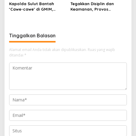
‎Kapolda Sulut Bantah
Tegakkan Disiplin dan
‘Cawe-cawe’ di GMIM,
Keamanan, Provos
Tegaskan Hanya Jalankan
Gembosi Ban Kendaraan
Penegakan Hukum
Parkir Sembarangan di
Mapolda
Tinggalkan Balasan
Alamat email Anda tidak akan dipublikasikan.
Ruas yang wajib
ditandai
*