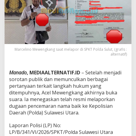
m
,
A
c
e
l
M
e
w
Marcelino Mewengkang saat melapor di SPKT Polda Sulut, (grafis :
e
alternatif)
n
g
k
a
Manado
, MEDIAALTERNATIF.ID
– Setelah menjadi
n
sorotan publik dan memunculkan berbagai
g
pertanyaan terkait langkah hukum yang
L
ditempuhnya, Acel Mewengkang akhirnya buka
a
suara. Ia menegaskan telah resmi melaporkan
p
o
dugaan pencemaran nama baik ke Kepolisian
r
Daerah (Polda) Sulawesi Utara.
k
a
‎Laporan Polisi (LP) No:
n
LP/B/341/VI/2026/SPKT/Polda Sulawesi Utara
D