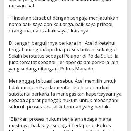
P
masyarakat.
o
l
‎”Tindakan tersebut dengan sengaja menjatuhkan
d
a
nama baik saya dan keluarga, baik saya pribadi,
S
orang tua, dan kakak saya,” katanya.
u
l
Di tengah bergulirnya perkara ini, Acel diketahui
u
tengah menghadapi dua proses hukum sekaligus.
t
Selain berstatus sebagai Pelapor di Polda Sulut, ia
juga tercatat sebagai Terlapor dalam perkara lain
yang sedang ditangani Polres Manado.
Menanggapi situasi tersebut, Acel memilih untuk
tidak memberikan komentar lebih jauh terkait
substansi perkara. Ia menegaskan kepercayaannya
kepada aparat penegak hukum untuk menangani
seluruh proses sesuai ketentuan yang berlaku.
‎”Biarkan proses hukum berjalan sebagaimana
mestinya, baik saya sebagai Terlapor di Polres