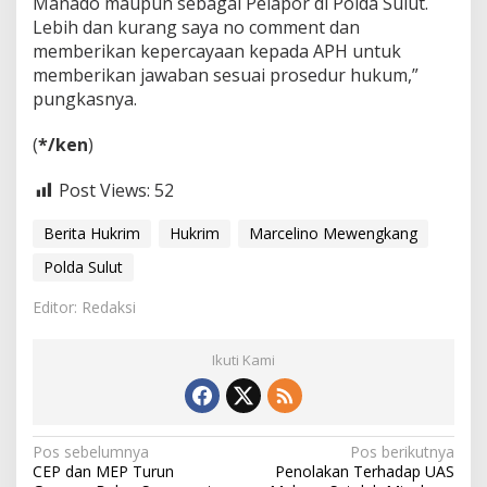
Manado maupun sebagai Pelapor di Polda Sulut.
Lebih dan kurang saya no comment dan
memberikan kepercayaan kepada APH untuk
memberikan jawaban sesuai prosedur hukum,”
pungkasnya.
‎(
*/ken
)
Post Views:
52
Berita Hukrim
Hukrim
Marcelino Mewengkang
Polda Sulut
Editor: Redaksi
Ikuti Kami
N
Pos sebelumnya
Pos berikutnya
CEP dan MEP Turun
Penolakan Terhadap UAS