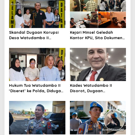
Skandal Dugaan Korupsi
Kejari Minsel Geledah
Desa Watudambo II
Kantor KPU, Sita Dokumen
Terkuak: Gaji Guru PAUD
Terkait Dugaan Korupsi
“Disunat” hingga Proyek
Dana Hibah Pilkada 2024
Jalan Ratusan Juta Disorot
Hukum Tua Watudambo II
Kades Watudambo II
‘Diseret’ ke Polda, Diduga
Disorot, Dugaan
Gelapkan Honor Guru dan
Penggelapan Gaji Guru
Kepala Sekolah PAUD
PAUD hingga Dana Desa
Dilaporkan ke Polda Sulut