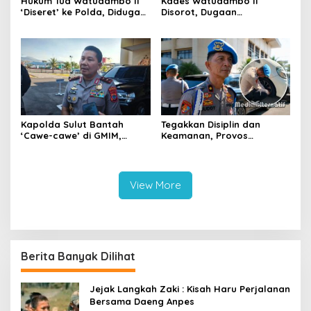
Hukum Tua Watudambo II
Kades Watudambo II
‘Diseret’ ke Polda, Diduga
Disorot, Dugaan
Gelapkan Honor Guru dan
Penggelapan Gaji Guru
Kepala Sekolah PAUD
PAUD hingga Dana Desa
Dilaporkan ke Polda Sulut
‎Kapolda Sulut Bantah
Tegakkan Disiplin dan
‘Cawe-cawe’ di GMIM,
Keamanan, Provos
Tegaskan Hanya Jalankan
Gembosi Ban Kendaraan
Penegakan Hukum
Parkir Sembarangan di
Mapolda
View More
Berita Banyak Dilihat
Jejak Langkah Zaki : Kisah Haru Perjalanan
Bersama Daeng Anpes