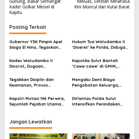
a
Gunung, Bakar Semangat
Meluas, Setelah Minahasa
v
Kader Golkar Minsel di
Kini Muncul dari Kutai Barat
Kapitu ‎
i
g
Posting Terkait
a
s
Gubernur YSK Pimpin Apel
Hukum Tua Watudambo II
Siaga El Nino, Tegaskan
‘Diseret’ ke Polda, Diduga
i
Sulut Harus Bergerak
Gelapkan Honor Guru dan
p
Sebelum Bencana
Kepala Sekolah PAUD
Kades Watudambo II
‎Kapolda Sulut Bantah
Disorot, Dugaan
‘Cawe-cawe’ di GMIM,
o
Penggelapan Gaji Guru
Tegaskan Hanya Jalankan
s
PAUD hingga Dana Desa
Penegakan Hukum
Tegakkan Disiplin dan
Mengaku Demi Biaya
Dilaporkan ke Polda Sulut
Keamanan, Provos
Pengobatan Keluarga,
Gembosi Ban Kendaraan
Terduga Penggelap Mobil
Parkir Sembarangan di
Perusahaan Ditangkap Tim
Kapolri Mutasi 146 Perwira,
Dirlantas Polda Sulut
Mapolda
URC Polda Sulut
Sejumlah Pejabat Utama
Intensifkan Penindakan
Polda Sulut Berganti
Knalpot Brong di Seluruh
Wilayah
Jangan Lewatkan