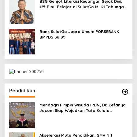
BSG Genjot Literasi Keuangan Sejak Dini,
125 Ribu Pelajar di SulutGo Miliki Tabungan
SimPel
Bank SulutGo Juara Umum PORSEBANK
BMPDS Sulut
Pendidikan
Mendagri Pimpin Wisuda IPDN, Dr. Zefanya
Jocom Siap Wujudkan Tata Kelola
Pemerintahan Modern Berbasis Data
Akselerasi Mutu Pendidikan, SMA N 1