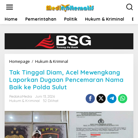
L
e
w
a
Home
Pemerintahan
Politik
Hukum & Kriminal
Ek
t
i
k
e
k
o
n
Homepage
/
Hukum & Kriminal
t
T
e
‎Tak Tinggal Diam, Acel Mewengkang
a
n
k
Laporkan Dugaan Pencemaran Nama
T
Baik ke Polda Sulut
i
n
RedaksiMedia
Juni 13, 2026
g
Hukum & Kriminal
52 Dilihat
g
a
l
D
i
a