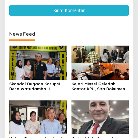
News Feed
Skandal Dugaan Korupsi
Kejari Minsel Geledah
Desa Watudambo II
Kantor KPU, Sita Dokumen
Terkuak: Gaji Guru PAUD
Terkait Dugaan Korupsi
“Disunat” hingga Proyek
Dana Hibah Pilkada 2024
Jalan Ratusan Juta Disorot