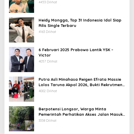
4453 Dilihat
Heidy Mongga, Top 31 Indonesia Idol Siap
Rilis Single Terbaru
4163 Dilihat
6 Februari 2025 Prabowo Lantik YSK –
Victor
4057 Dilihat
Putra Asli Minahasa Reigen Efrata Massie
Lolos Taruna Akpol 2026, Bukti Rekrutmen
Polri Bersih, Transparan, dan Akuntabel
4002 Dilihat
Berpotensi Longsor, Warga Minta
Pemerintah Perhatikan Akses Jalan Masuk
Kecamatan Kumelembuai
3358 Dilihat