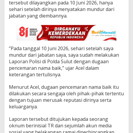
u
tersebut dilayangkan pada 10 Juni 2026, hanya
g
sehari setelah dirinya menyatakan mundur dari
a
jabatan yang diembannya.
a
n
P
e
n
c
‎”Pada tanggal 10 Juni 2026, sehari setelah saya
e
mundur dari jabatan saya, saya sudah melakukan
m
a
Laporan Polisi di Polda Sulut dengan dugaan
r
pencemaran nama baik,” ujar Acel dalam
a
keterangan tertulisnya.
n
N
Menurut Acel, dugaan pencemaran nama baik itu
a
m
dilakukan secara sengaja oleh pihak-pihak tertentu
a
dengan tujuan merusak reputasi dirinya serta
B
keluarganya.
a
i
Laporan tersebut ditujukan kepada seorang
k
k
oknum berinisial TR dan sejumlah akun media
e
sosial yang belakangan ramai diperbincangkan