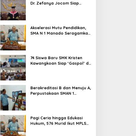
Dr. Zefanya Jocom Siap
Wujudkan Tata Kelola
Pemerintahan Modern
Berbasis Data
Akselerasi Mutu Pendidikan,
SMA N 1 Manado Seragamkan
Media Belajar Guru dan
Siapkan Siswa Masuk Era AI
74 Siswa Baru SMK Kristen
Kawangkoan Siap ‘Gaspol’ di
MPLS Ramah 2026: Tanpa
Bullying, Fokus Gali Potensi
Berakreditasi B dan Menuju A,
Perpustakaan SMAN 1
Manado Jadi Salah Satu
yang Terbaik di Sulut
Pagi Ceria hingga Edukasi
Hukum, 576 Murid Ikut MPLS
Ramah Lingkungan di SMAN 1
Manado