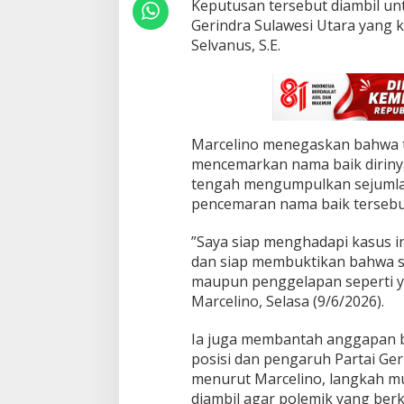
Keputusan tersebut diambil un
Gerindra Sulawesi Utara yang k
Selvanus, S.E.
Marcelino menegaskan bahwa t
mencemarkan nama baik diriny
tengah mengumpulkan sejumla
pencemaran nama baik tersebut
‎”Saya siap menghadapi kasus i
dan siap membuktikan bahwa s
maupun penggelapan seperti ya
Marcelino, Selasa (9/6/2026).
Ia juga membantah anggapan ba
posisi dan pengaruh Partai Ger
menurut Marcelino, langkah mun
diambil agar polemik yang be