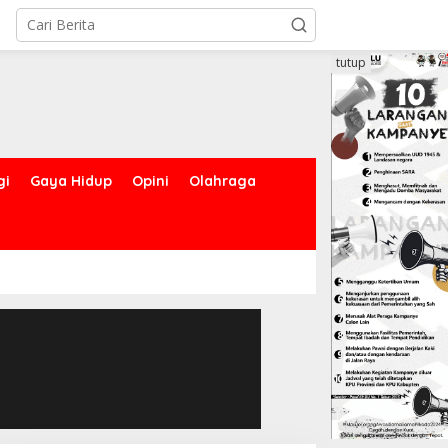
tutup
gi
Gaya Hidup
Opini
Olahraga