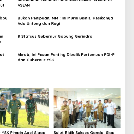
ut
ASEAN
obby
Bukan Penipuan, MM : Ini Murni Bisnis, Resikonya
Ada Untung dan Rugi
an
‎8 Stafsus Gubernur Gabung Gerindra
a
ut
Akrab, Ini Pesan Penting Dibalik Pertemuan PDI-P
dan Gubernur YSK
 YSK Pimpin Apel Siaga
Sulut Bidik Sukses Ganda, Siap