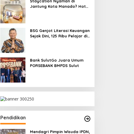
Staycation Nyaman di
Jantung Kota Manado? Hotel
Gran Puri Jawabannya!
BSG Genjot Literasi Keuangan
Sejak Dini, 125 Ribu Pelajar di
SulutGo Miliki Tabungan
SimPel
Bank SulutGo Juara Umum
PORSEBANK BMPDS Sulut
Pendidikan
Mendagri Pimpin Wisuda IPDN,