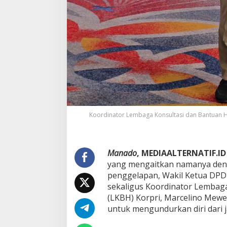
r
i
Koordinator Lembaga Konsultasi dan Bantuan Hu
Manado
, MEDIAALTERNATIF.ID
yang mengaitkan namanya den
penggelapan, Wakil Ketua DPD 
sekaligus Koordinator Lembag
(LKBH) Korpri, Marcelino Mew
untuk mengundurkan diri dari j