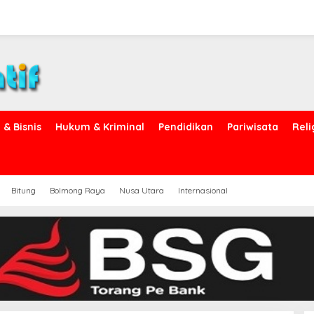
& Bisnis
Hukum & Kriminal
Pendidikan
Pariwisata
Reli
Bitung
Bolmong Raya
Nusa Utara
Internasional