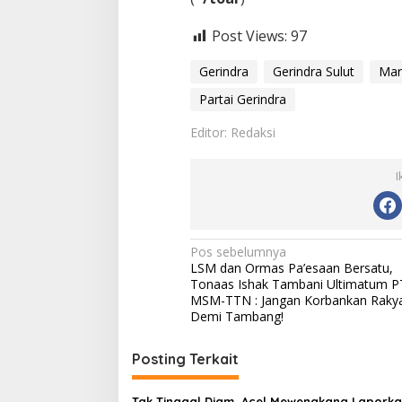
Post Views:
97
Gerindra
Gerindra Sulut
Mar
Partai Gerindra
Editor: Redaksi
I
N
Pos sebelumnya
LSM dan Ormas Pa’esaan Bersatu,
a
Tonaas Ishak Tambani Ultimatum P
v
MSM-TTN : Jangan Korbankan Raky
Demi Tambang!
i
g
Posting Terkait
a
‎Tak Tinggal Diam, Acel Mewengkang Lapork