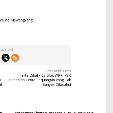
celino Mewengkang
kuti Kami
Pos berikutnya
Fakta Dibalik 63 Blok WPR, YSK
T
Beberkan Cerita Perjuangan yang Tak
at
Banyak Diketahui
an
Ketahanan Ekonomi Indonesia Dinilai Terkuat di