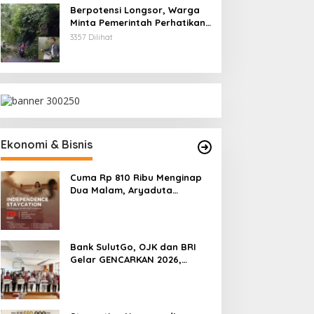
Berpotensi Longsor, Warga
Minta Pemerintah Perhatikan
Akses Jalan Masuk
3357 Dilihat
Kecamatan Kumelembuai
Ekonomi & Bisnis
Cuma Rp 810 Ribu Menginap
Dua Malam, Aryaduta
Manado Hadirkan Promo
“Independence Staycation”
Bank SulutGo, OJK dan BRI
Gelar GENCARKAN 2026,
Tingkatkan Literasi Keuangan
Petani Minsel