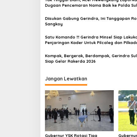
s
Dugaan Pencemaran Nama Baik ke Polda Sul
i
p
‎Diisukan Gabung Gerindra, Ini Tanggapan R
Sangkoy
o
s
Satu Komando !!! Gerindra Minsel Siap Lakuk
Penjaringan Kader Untuk Pilcaleg dan Pilkad
Kompak, Bergerak, Berdampak, Gerindra Sul
Siap Gelar Rakerda 2026
Jangan Lewatkan
Gubernur YSK Rotasi Tiga
Gubernur