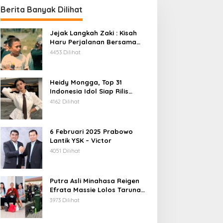
Berita Banyak Dilihat
Jejak Langkah Zaki : Kisah
Haru Perjalanan Bersama
Daeng Anpes
4453 Dilihat
Heidy Mongga, Top 31
Indonesia Idol Siap Rilis
Single Terbaru
4162 Dilihat
6 Februari 2025 Prabowo
Lantik YSK – Victor
4051 Dilihat
Putra Asli Minahasa Reigen
Efrata Massie Lolos Taruna
Akpol 2026, Bukti Rekrutmen
3973 Dilihat
Polri Bersih, Transparan, dan
Akuntabel