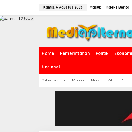
L
e
Kamis, 6 Agustus 2026
Masuk
Indeks Berita
w
a
tutup
t
i
k
e
k
o
Home
Pemerintahan
Politik
Ekonomi 
n
t
e
Nasional
n
Sulawesi Utara
Manado
Minsel
Mitra
Minut