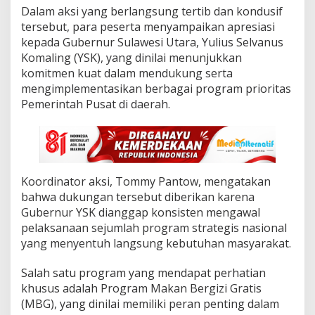
e
Dalam aksi yang berlangsung tertib dan kondusif
r
tersebut, para peserta menyampaikan apresiasi
n
kepada Gubernur Sulawesi Utara, Yulius Selvanus
u
r
Komaling (YSK), yang dinilai menunjukkan
,
komitmen kuat dalam mendukung serta
A
mengimplementasikan berbagai program prioritas
p
Pemerintah Pusat di daerah.
r
e
s
i
a
s
Koordinator aksi, Tommy Pantow, mengatakan
i
K
bahwa dukungan tersebut diberikan karena
o
Gubernur YSK dianggap konsisten mengawal
m
pelaksanaan sejumlah program strategis nasional
i
yang menyentuh langsung kebutuhan masyarakat.
t
m
e
Salah satu program yang mendapat perhatian
n
khusus adalah Program Makan Bergizi Gratis
Y
(MBG), yang dinilai memiliki peran penting dalam
S