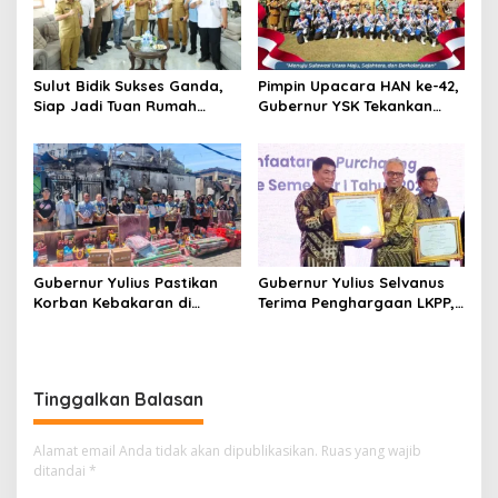
Sulut Bidik Sukses Ganda,
Pimpin Upacara HAN ke-42,
Siap Jadi Tuan Rumah
Gubernur YSK Tekankan
Kejurnas Pacuan Kuda Seri
Perlindungan Anak Jadi
II di Tompaso
Prioritas
Gubernur Yulius Pastikan
Gubernur Yulius Selvanus
Korban Kebakaran di
Terima Penghargaan LKPP,
Wanea Tak Hadapi Musibah
Sulut Terbaik Nasional
Sendirian
dalam Pemanfaatan e-
Katalog
Tinggalkan Balasan
Alamat email Anda tidak akan dipublikasikan.
Ruas yang wajib
ditandai
*