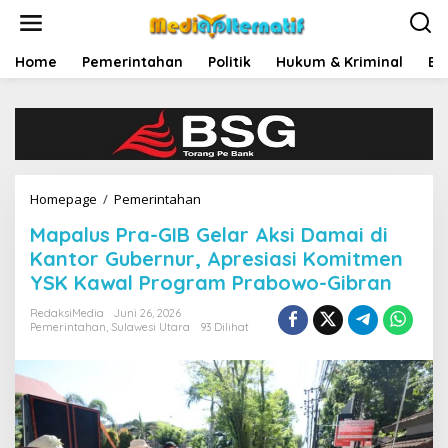
L
e
w
a
Home
Pemerintahan
Politik
Hukum & Kriminal
Ek
t
i
k
e
k
o
n
Homepage
/
Pemerintahan
M
t
a
e
Mapalus Pra-GIB Gelar Aksi Damai di
p
n
a
Kantor Gubernur, Apresiasi Komitmen
l
YSK Kawal Program Prabowo-Gibran
u
s
RedaksiMedia
Juni 26, 2026
P
Pemerintahan
,
Sulawesi Utara
93 Dilihat
r
a
-
G
I
B