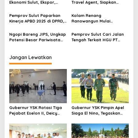
o
Persen
Keluarga
Ekonomi Sulut, Ekspor,
Travel Agent, Siapkan
s
Pariwisata hingga
Strategi Baru Dongkrak
Penerbangan Alami
Kunjungan Wisatawan
Pemprov Sulut Paparkan
Kolam Renang
Peningkatan
Kinerja APBD 2025 di DPRD,
Ranowangun Mulai
Pendapatan Tembus Rp3,65
Dibenahi, Pemprov Sulut
Triliun dan Ekonomi Tumbuh
Siapkan Fasilitas Lebih
Ngopi Bareng JIPS, Ungkap
Pemprov Sulut Cari Jalan
5,66 Persen
Representatif untuk Atlet
Potensi Besar Pariwisata
Tengah Terkait HGU PT
dan Masyarakat
dan Budaya untuk
Ratatotok, Gubernur Yulius
Dongkrak Ekonomi Sulut
: Masyarakat dan Ekonomi
Harus Sama-sama Terjaga
Jangan Lewatkan
Gubernur YSK Rotasi Tiga
Gubernur YSK Pimpin Apel
Pejabat Eselon II, Deicy
Siaga El Nino, Tegaskan
Paath ke Disnakertrans,
Sulut Harus Bergerak
Femmy Suluh Pimpin Dishub
Sebelum Bencana