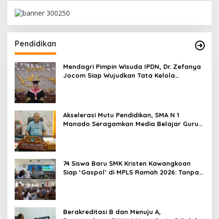
Pendidikan
Mendagri Pimpin Wisuda IPDN, Dr. Zefanya
Jocom Siap Wujudkan Tata Kelola
Pemerintahan Modern Berbasis Data
Akselerasi Mutu Pendidikan, SMA N 1
Manado Seragamkan Media Belajar Guru
dan Siapkan Siswa Masuk Era AI
74 Siswa Baru SMK Kristen Kawangkoan
Siap ‘Gaspol’ di MPLS Ramah 2026: Tanpa
Bullying, Fokus Gali Potensi
Berakreditasi B dan Menuju A,