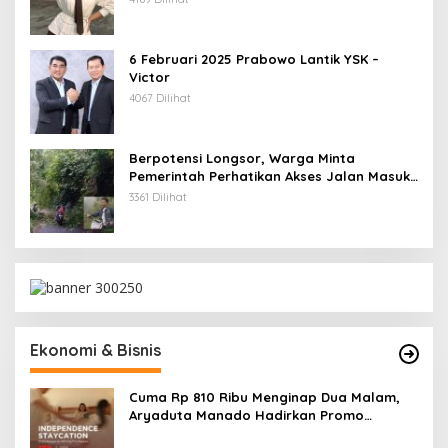
6 Februari 2025 Prabowo Lantik YSK –
Victor
4067 Dilihat
Berpotensi Longsor, Warga Minta
Pemerintah Perhatikan Akses Jalan Masuk
Kecamatan Kumelembuai
3361 Dilihat
Ekonomi & Bisnis
Cuma Rp 810 Ribu Menginap Dua Malam,
Aryaduta Manado Hadirkan Promo
“Independence Staycation”