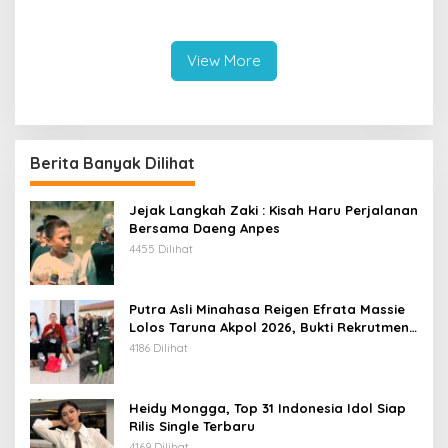
Wanea Tak Hadapi Musibah
Sulut Terbaik Nasional
Sendirian
dalam Pemanfaatan e-
Katalog
View More
Berita Banyak Dilihat
Jejak Langkah Zaki : Kisah Haru Perjalanan
Bersama Daeng Anpes
4455 Dilihat
Putra Asli Minahasa Reigen Efrata Massie
Lolos Taruna Akpol 2026, Bukti Rekrutmen
Polri Bersih, Transparan, dan Akuntabel
4186 Dilihat
Heidy Mongga, Top 31 Indonesia Idol Siap
Rilis Single Terbaru
4169 Dilihat