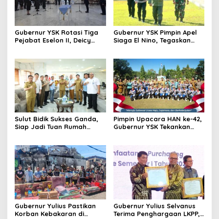
Gubernur YSK Rotasi Tiga
Gubernur YSK Pimpin Apel
Pejabat Eselon II, Deicy
Siaga El Nino, Tegaskan
Paath ke Disnakertrans,
Sulut Harus Bergerak
Femmy Suluh Pimpin Dishub
Sebelum Bencana
Sulut Bidik Sukses Ganda,
Pimpin Upacara HAN ke-42,
Siap Jadi Tuan Rumah
Gubernur YSK Tekankan
Kejurnas Pacuan Kuda Seri
Perlindungan Anak Jadi
II di Tompaso
Prioritas
Gubernur Yulius Pastikan
Gubernur Yulius Selvanus
Korban Kebakaran di
Terima Penghargaan LKPP,