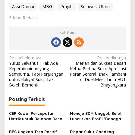
Aksi Damai
MBG
Pragib
Sulawesi Utara
Editor: Redaksi
Ikuti Kami
N
Pos sebelumnya
Pos berikutnya
Yulius Selvanus : Tak Ada
Meriah dan Sukses Besar!
a
Kepemimpinan yang
Ketua Pertina Sulut Apresiasi
v
Sempurna, Tapi Perjuangan
Peran Sentral Izhak Tambani
untuk Rakyat Sulut Tak
di Duel Meet Tinju HUT
i
Boleh Berhenti
Bhayangkara
g
Posting Terkait
a
s
CEP Kawal Percepatan
Menuju SDM Unggul, Sulut
i
Listrik untuk Delapan Desa
Luncurkan Profil ‘Bangga
p
3T di Sulut, Targetkan
Kencana 2025’ Sebagai
Rasio Elektrifikasi 100
Kompas Pembangunan
BPS Ungkap Tren Positif
Dispar Sulut Gandeng