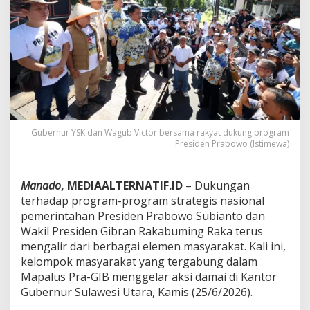
G
e
l
a
r
A
k
s
i
D
a
Gubernur YSK dan Wagub Victor bersama rakyat dukung program
m
Presiden Prabowo (Istimewa)
a
i
d
Manado
, MEDIAALTERNATIF.ID
– Dukungan
i
terhadap program-program strategis nasional
K
a
pemerintahan Presiden Prabowo Subianto dan
n
Wakil Presiden Gibran Rakabuming Raka terus
t
mengalir dari berbagai elemen masyarakat. Kali ini,
o
kelompok masyarakat yang tergabung dalam
r
Mapalus Pra-GIB menggelar aksi damai di Kantor
G
u
Gubernur Sulawesi Utara, Kamis (25/6/2026).
b