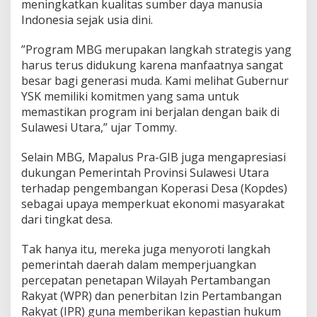
meningkatkan kualitas sumber daya manusia
K
K
Indonesia sejak usia dini.
a
w
‎”Program MBG merupakan langkah strategis yang
a
harus terus didukung karena manfaatnya sangat
l
besar bagi generasi muda. Kami melihat Gubernur
P
r
YSK memiliki komitmen yang sama untuk
o
memastikan program ini berjalan dengan baik di
g
Sulawesi Utara,” ujar Tommy.
r
a
Selain MBG, Mapalus Pra-GIB juga mengapresiasi
m
P
dukungan Pemerintah Provinsi Sulawesi Utara
r
terhadap pengembangan Koperasi Desa (Kopdes)
a
sebagai upaya memperkuat ekonomi masyarakat
b
dari tingkat desa.
o
w
o
Tak hanya itu, mereka juga menyoroti langkah
-
pemerintah daerah dalam memperjuangkan
G
percepatan penetapan Wilayah Pertambangan
i
Rakyat (WPR) dan penerbitan Izin Pertambangan
b
Rakyat (IPR) guna memberikan kepastian hukum
r