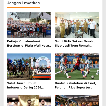
Jangan Lewatkan
Petinju Kumelembuai
Sulut Bidik Sukses Ganda,
Bersinar di Piala Wali Kota
Siap Jadi Tuan Rumah
Manado 2026, KBC Borong
Kejurnas Pacuan Kuda Seri
Tiga Medali Meski Belum
II di Tompaso
Setahun Berdiri
Sulut Juara Umum
Buntut Kekalahan di Final,
Indonesia Derby 2026,
Puluhan Ribu Suporter
Zilong Rimboka Sabet
Argentina Galang Petisi
Gelar Derby Indonesia
Tuntut Laga Ulang Lawan
Spanyol