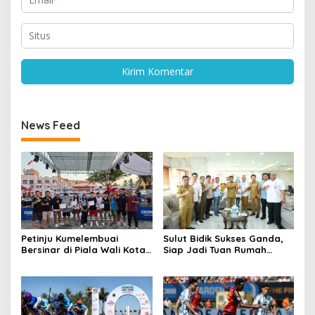
News Feed
Petinju Kumelembuai
Sulut Bidik Sukses Ganda,
Bersinar di Piala Wali Kota
Siap Jadi Tuan Rumah
Manado 2026, KBC Borong
Kejurnas Pacuan Kuda Seri
Tiga Medali Meski Belum
II di Tompaso
Setahun Berdiri