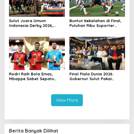
Sulut Juara Umum
Buntut Kekalahan di Final,
Indonesia Derby 2026,
Puluhan Ribu Suporter
Zilong Rimboka Sabet
Argentina Galang Petisi
Gelar Derby Indonesia
Tuntut Laga Ulang Lawan
Spanyol
Rodri Raih Bola Emas,
‎Final Piala Dunia 2026:
Mbappe Sabet Sepatu
Gubernur Sulut Pakai
Emas, Spanyol Dominasi
Jersey Spanyol, Pangdam
Penghargaan Individu Piala
Jagokan Argentina di
Dunia 2026
Nobar Mega Mas
View More
Berita Banyak Dilihat