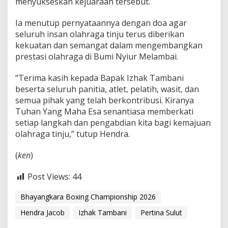
menyukseskan kejuaraan tersebut.
B
h
Ia menutup pernyataannya dengan doa agar
a
y
seluruh insan olahraga tinju terus diberikan
a
kekuatan dan semangat dalam mengembangkan
n
prestasi olahraga di Bumi Nyiur Melambai.
g
k
‎”Terima kasih kepada Bapak Izhak Tambani
a
r
beserta seluruh panitia, atlet, pelatih, wasit, dan
a
semua pihak yang telah berkontribusi. Kiranya
Tuhan Yang Maha Esa senantiasa memberkati
setiap langkah dan pengabdian kita bagi kemajuan
olahraga tinju,” tutup Hendra.
‎(
ken
)
Post Views:
44
Bhayangkara Boxing Championship 2026
Hendra Jacob
Izhak Tambani
Pertina Sulut