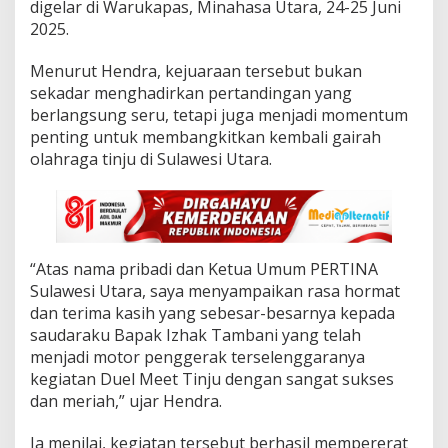
p
digelar di Warukapas, Minahasa Utara, 24-25 Juni
r
2025.
e
s
Menurut Hendra, kejuaraan tersebut bukan
i
sekadar menghadirkan pertandingan yang
a
s
berlangsung seru, tetapi juga menjadi momentum
i
penting untuk membangkitkan kembali gairah
P
olahraga tinju di Sulawesi Utara.
e
r
a
n
S
e
“Atas nama pribadi dan Ketua Umum PERTINA
n
Sulawesi Utara, saya menyampaikan rasa hormat
t
r
dan terima kasih yang sebesar-besarnya kepada
a
saudaraku Bapak Izhak Tambani yang telah
l
menjadi motor penggerak terselenggaranya
I
kegiatan Duel Meet Tinju dengan sangat sukses
z
dan meriah,” ujar Hendra.
h
a
k
‎Ia menilai, kegiatan tersebut berhasil mempererat