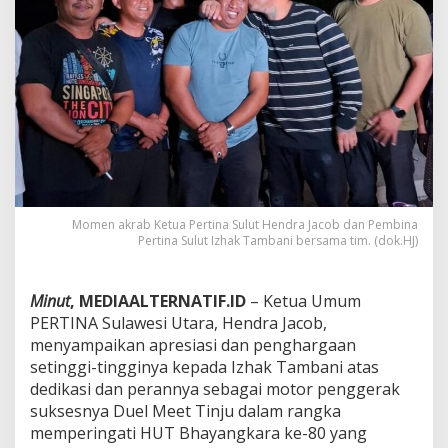
s
B
e
s
a
r
!
K
e
t
u
a
P
‎Momen akrab Ketua Pertina Sulut Hendra Jacob dan Pembina
e
Pertina Sulut Izhak Tambani bersama tim. (dok.HJ)
r
t
i
Minut
, MEDIAALTERNATIF.ID
– Ketua Umum
n
PERTINA Sulawesi Utara, Hendra Jacob,
a
menyampaikan apresiasi dan penghargaan
S
u
setinggi-tingginya kepada Izhak Tambani atas
l
dedikasi dan perannya sebagai motor penggerak
u
suksesnya Duel Meet Tinju dalam rangka
t
memperingati HUT Bhayangkara ke-80 yang
A