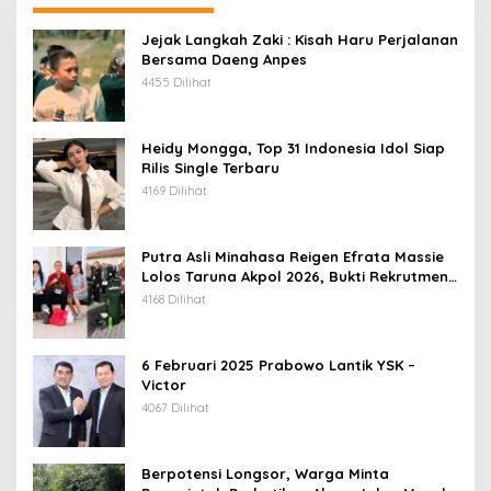
Jejak Langkah Zaki : Kisah Haru Perjalanan
Bersama Daeng Anpes
4455 Dilihat
Heidy Mongga, Top 31 Indonesia Idol Siap
Rilis Single Terbaru
4169 Dilihat
Putra Asli Minahasa Reigen Efrata Massie
Lolos Taruna Akpol 2026, Bukti Rekrutmen
Polri Bersih, Transparan, dan Akuntabel
4168 Dilihat
6 Februari 2025 Prabowo Lantik YSK –
Victor
4067 Dilihat
Berpotensi Longsor, Warga Minta