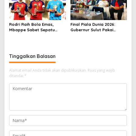
Rodri Raih Bola Emas,
‎Final Piala Dunia 2026:
Mbappe Sabet Sepatu
Gubernur Sulut Pakai
Emas, Spanyol Dominasi
Jersey Spanyol, Pangdam
Penghargaan Individu Piala
Jagokan Argentina di
Dunia 2026
Nobar Mega Mas
Tinggalkan Balasan
Alamat email Anda tidak akan dipublikasikan.
Ruas yang wajib
ditandai
*