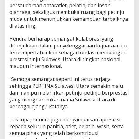
T
persaudaraan antaratlet, pelatih, dan insan
a
olahraga, sekaligus membuka ruang bagi petinju
m
muda untuk menunjukkan kemampuan terbaiknya
b
a
di atas ring.
n
i
Hendra berharap semangat kolaborasi yang
d
ditunjukkan dalam penyelenggaraan kejuaraan itu
i
terus dipertahankan sebagai fondasi membangun
D
u
prestasi tinju Sulawesi Utara di tingkat nasional
e
maupun internasional.
l
M
“Semoga semangat seperti ini terus terjaga
e
sehingga PERTINA Sulawesi Utara semakin maju
e
t
dan mampu melahirkan petinju-petinju berprestasi
T
yang mengharumkan nama Sulawesi Utara di
i
berbagai ajang,” katanya.
n
j
Tak lupa, Hendra juga menyampaikan apresiasi
u
H
kepada seluruh panitia, atlet, pelatih, wasit, serta
U
semua pihak yang telah berkontribusi
T