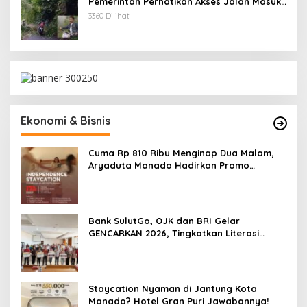
Pemerintah Perhatikan Akses Jalan Masuk
Kecamatan Kumelembuai
3360 Dilihat
Ekonomi & Bisnis
Cuma Rp 810 Ribu Menginap Dua Malam,
Aryaduta Manado Hadirkan Promo
“Independence Staycation”
Bank SulutGo, OJK dan BRI Gelar
GENCARKAN 2026, Tingkatkan Literasi
Keuangan Petani Minsel
Staycation Nyaman di Jantung Kota
Manado? Hotel Gran Puri Jawabannya!