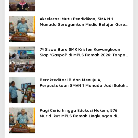
Akselerasi Mutu Pendidikan, SMA N 1
Manado Seragamkan Media Belajar Guru
dan Siapkan Siswa Masuk Era AI
74 Siswa Baru SMK Kristen Kawangkoan
Siap ‘Gaspol’ di MPLS Ramah 2026: Tanpa
Bullying, Fokus Gali Potensi
Berakreditasi B dan Menuju A,
Perpustakaan SMAN 1 Manado Jadi Salah
Satu yang Terbaik di Sulut
Pagi Ceria hingga Edukasi Hukum, 576
Murid Ikut MPLS Ramah Lingkungan di
SMAN 1 Manado