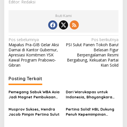
Editor: Redaksi
Ikuti Kami
N
Pos sebelumnya
Pos berikutnya
Mapalus Pra-GIB Gelar Aksi
PSI Sulut Panen Tokoh Baru!
a
Damai di Kantor Gubernur,
Belasan Figur
v
Apresiasi Komitmen YSK
Berpengalaman Resmi
Kawal Program Prabowo-
Bergabung, Kekuatan Partai
i
Gibran
Kian Solid
g
Posting Terkait
a
s
Pemegang Sabuk WBA Asia
Dari Warukapas untuk
i
Jadi Magnet Pembukaan
Indonesia, Bhayangkara
p
Bhayangkara Boxing
Boxing Championship 2026
Championship 2026
Resmi Bergulir
Musprov Sukses, Hendra
Pertina Solid! HBL Dukung
o
Jacob Pimpin Pertina Sulut
Penuh Kepemimpinan
s
Hendra Jacob di Sulut