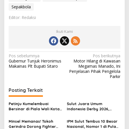
Sepakbola
Editor: Redaksi
Ikuti Kami
N
Pos sebelumnya
Pos berikutnya
Gubernur Tunjuk Heronimus
Motor Hilang di Kawasan
a
Makainas Plt Bupati Sitaro
Megamas Manado, Ini
v
Penjelasan Pihak Pengelola
Parkir
i
g
Posting Terkait
a
s
Petinju Kumelembuai
Sulut Juara Umum
Bersinar di Piala Wali Kota
Indonesia Derby 2026,
i
Manado 2026, KBC Borong
Zilong Rimboka Sabet
p
Tiga Medali Meski Belum
Gelar Derby Indonesia
Minsel Memanas! Tokoh
IPM Sulut Tembus 10 Besar
Setahun Berdiri
Gerindra Dorong Fighter
Nasional, Nomor 1 di Pulau