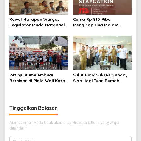
Kawal Harapan Warga,
Cuma Rp 810 Ribu
Legislator Muda Natanael
Menginap Dua Malam,
Pepah Pastikan Keluhan Air
Aryaduta Manado
Bersih Segera
Hadirkan Promo
Ditindaklanjuti
“Independence Staycation”
Petinju Kumelembuai
Sulut Bidik Sukses Ganda,
Bersinar di Piala Wali Kota
Siap Jadi Tuan Rumah
Manado 2026, KBC Borong
Kejurnas Pacuan Kuda Seri
Tiga Medali Meski Belum
II di Tompaso
Setahun Berdiri
Tinggalkan Balasan
Alamat email Anda tidak akan dipublikasikan.
Ruas yang wajib
ditandai
*