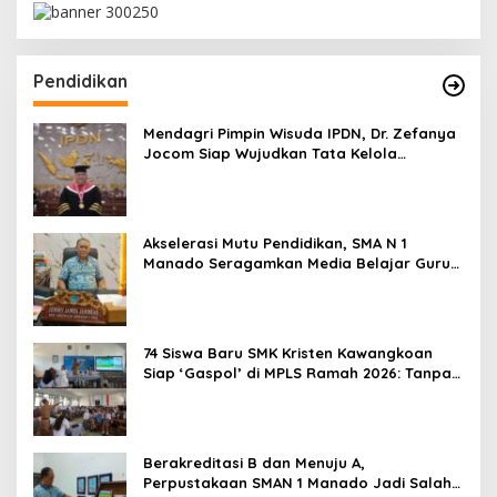
Pendidikan
Mendagri Pimpin Wisuda IPDN, Dr. Zefanya
Jocom Siap Wujudkan Tata Kelola
Pemerintahan Modern Berbasis Data
Akselerasi Mutu Pendidikan, SMA N 1
Manado Seragamkan Media Belajar Guru
dan Siapkan Siswa Masuk Era AI
74 Siswa Baru SMK Kristen Kawangkoan
Siap ‘Gaspol’ di MPLS Ramah 2026: Tanpa
Bullying, Fokus Gali Potensi
Berakreditasi B dan Menuju A,
Perpustakaan SMAN 1 Manado Jadi Salah