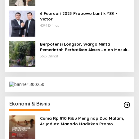
6 Februari 2025 Prabowo Lantik YSK –
Victor
4074 Dilihat
Berpotensi Longsor, Warga Minta
Pemerintah Perhatikan Akses Jalan Masuk
Kecamatan Kumelembuai
3363 Dilihat
Ekonomi & Bisnis
Cuma Rp 810 Ribu Menginap Dua Malam,
Aryaduta Manado Hadirkan Promo
“Independence Staycation”