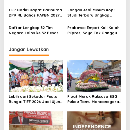
o
Aprilian Tarung di Pilkada
Sulawesi; Tokoh Muda
s
Marcoven Lumapow
CEP Hadiri Rapat Paripurna
Jangan Asal Minum Kopi!
Apresiasi Kepemimpinan
DPR RI, Bahas RAPBN 2027
Studi Terbaru Ungkap
Gubernur YSK
hingga Penguatan
Waktu yang Dikaitkan
Pengawasan OJK
dengan Umur Lebih
Daftar Lengkap 32 Tim
Prabowo: Empat Kali Kalah
Panjang
Negara Lolos ke 32 Besar
Pilpres, Saya Tak Ganggu
Piala Dunia 2026
Pemimpin Terpilih
Jangan Lewatkan
Lebih dari Sekadar Pesta
Float Merak Raksasa BSG
Bunga: TIFF 2026 Jadi Ujung
Pukau Tamu Mancanegara,
Tombak Diplomasi Budaya
Parade Bunga TIFF 2026
Indonesia di Kancah Global
Cetak Rekor Peserta