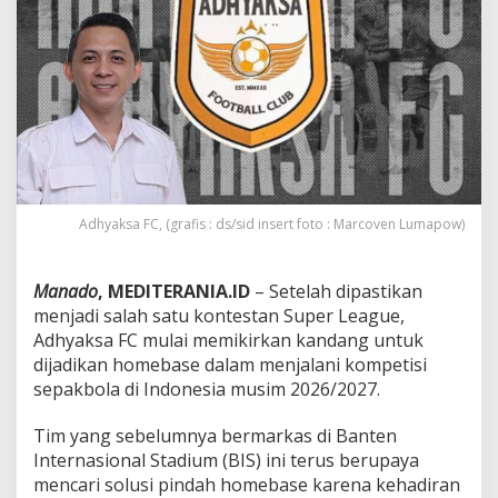
r
n
a
t
e
,
P
e
m
e
r
h
Adhyaksa FC, (grafis : ds/sid insert foto : Marcoven Lumapow)
a
t
i
Manado
, MEDITERANIA.ID
– Setelah dipastikan
S
menjadi salah satu kontestan Super League,
e
Adhyaksa FC mulai memikirkan kandang untuk
p
dijadikan homebase dalam menjalani kompetisi
a
k
sepakbola di Indonesia musim 2026/2027.
b
o
‎Tim yang sebelumnya bermarkas di Banten
l
Internasional Stadium (BIS) ini terus berupaya
a
mencari solusi pindah homebase karena kehadiran
S