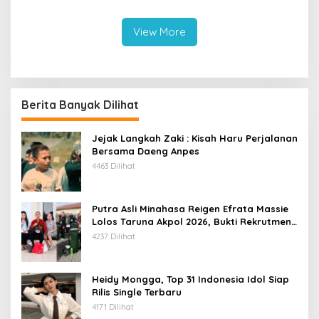
Tiga Medali Meski Belum
II di Tompaso
Setahun Berdiri
View More
Berita Banyak Dilihat
Jejak Langkah Zaki : Kisah Haru Perjalanan
Bersama Daeng Anpes
4463 Dilihat
Putra Asli Minahasa Reigen Efrata Massie
Lolos Taruna Akpol 2026, Bukti Rekrutmen
Polri Bersih, Transparan, dan Akuntabel
4237 Dilihat
Heidy Mongga, Top 31 Indonesia Idol Siap
Rilis Single Terbaru
4171 Dilihat