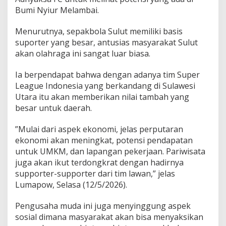
b
Bumi Nyiur Melambai.
a
s
‎Menurutnya, sepakbola Sulut memiliki basis
e
d
suporter yang besar, antusias masyarakat Sulut
i
akan olahraga ini sangat luar biasa.
M
a
‎Ia berpendapat bahwa dengan adanya tim Super
n
League Indonesia yang berkandang di Sulawesi
a
d
Utara itu akan memberikan nilai tambah yang
o
besar untuk daerah.
‎”Mulai dari aspek ekonomi, jelas perputaran
ekonomi akan meningkat, potensi pendapatan
untuk UMKM, dan lapangan pekerjaan. Pariwisata
juga akan ikut terdongkrat dengan hadirnya
supporter-supporter dari tim lawan,” jelas
Lumapow, Selasa (12/5/2026).
Pengusaha muda ini juga menyinggung aspek
sosial dimana masyarakat akan bisa menyaksikan