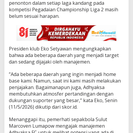
u
penonton dalam setiap laga kandang pada
l
kompetisi Pegadaian Championship Liga 2 masih
u
belum sesuai harapan.
t
A
j
a
k
A
‎‎Presiden klub Eko Setyawan mengungkapkan
d
bahwa ada beberapa daerah yang menjadi target
h
y
dan sedang dijajaki oleh manajemen.
a
k
‎”Ada beberapa daerah yang ingin menjadi home
s
base kami. Namun, saat ini kami masih melakukan
a
penjajakan. Bagaimanapun juga, Adhyaksa
F
C
membutuhkan atmosfer pertandingan dengan
B
dukungan suporter yang besar,” kata Eko, Senin
e
(11/5/2026) dikutip dari skor.id.
r
h
‎Menanggapi itu, pemerhati sepakbola Sulut
o
m
Marcoven Lumapow mengajak manajemen
e
Adhyaksa FC untuk melihat potensi yang ada di