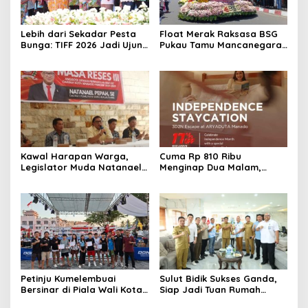
Lebih dari Sekadar Pesta
Float Merak Raksasa BSG
Bunga: TIFF 2026 Jadi Ujung
Pukau Tamu Mancanegara,
Tombak Diplomasi Budaya
Parade Bunga TIFF 2026
Indonesia di Kancah Global
Cetak Rekor Peserta
Kawal Harapan Warga,
Cuma Rp 810 Ribu
Legislator Muda Natanael
Menginap Dua Malam,
Pepah Pastikan Keluhan Air
Aryaduta Manado
Bersih Segera
Hadirkan Promo
Ditindaklanjuti
“Independence Staycation”
Petinju Kumelembuai
Sulut Bidik Sukses Ganda,
Bersinar di Piala Wali Kota
Siap Jadi Tuan Rumah
Manado 2026, KBC Borong
Kejurnas Pacuan Kuda Seri