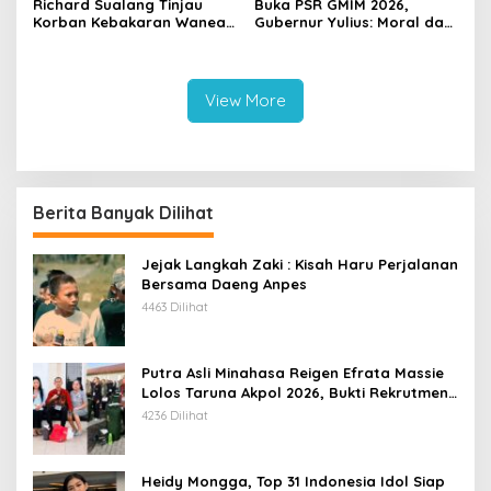
Richard Sualang Tinjau
Buka PSR GMIM 2026,
Korban Kebakaran Wanea,
Gubernur Yulius: Moral dan
Pastikan Bantuan Segera
Keimanan Harus Jadi
Disalurkan
Prioritas Generasi Muda
View More
Berita Banyak Dilihat
Jejak Langkah Zaki : Kisah Haru Perjalanan
Bersama Daeng Anpes
4463 Dilihat
Putra Asli Minahasa Reigen Efrata Massie
Lolos Taruna Akpol 2026, Bukti Rekrutmen
Polri Bersih, Transparan, dan Akuntabel
4236 Dilihat
Heidy Mongga, Top 31 Indonesia Idol Siap