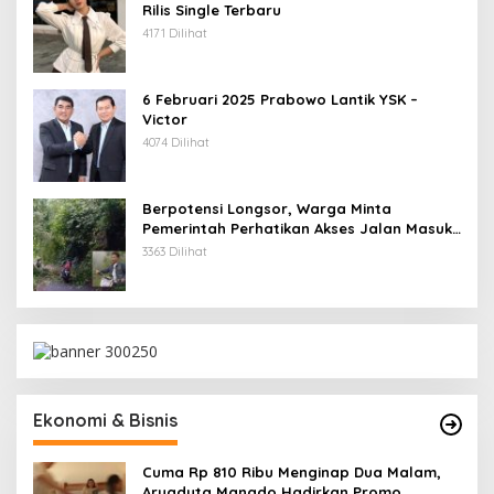
Rilis Single Terbaru
4171 Dilihat
6 Februari 2025 Prabowo Lantik YSK –
Victor
4074 Dilihat
Berpotensi Longsor, Warga Minta
Pemerintah Perhatikan Akses Jalan Masuk
Kecamatan Kumelembuai
3363 Dilihat
Ekonomi & Bisnis
Cuma Rp 810 Ribu Menginap Dua Malam,
Aryaduta Manado Hadirkan Promo