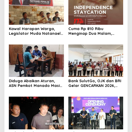
Kawal Harapan Warga,
Cuma Rp 810 Ribu
Legislator Muda Natanael
Menginap Dua Malam,
Pepah Pastikan Keluhan Air
Aryaduta Manado
Bersih Segera
Hadirkan Promo
Ditindaklanjuti
“Independence Staycation”
Diduga Abaikan Aturan,
Bank SulutGo, OJK dan BRI
ASN Pemkot Manado Masih
Gelar GENCARKAN 2026,
Nongkrong di Warkop Saat
Tingkatkan Literasi
Jam Kerja
Keuangan Petani Minsel