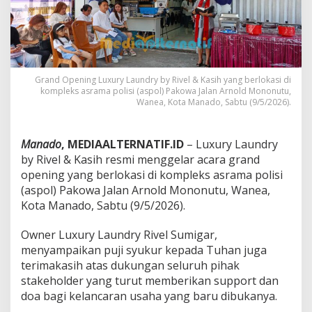
n
W
a
n
g
i
,
Grand Opening Luxury Laundry by Rivel & Kasih yang berlokasi di
G
kompleks asrama polisi (aspol) Pakowa Jalan Arnold Mononutu,
r
Wanea, Kota Manado, Sabtu (9/5/2026).
a
n
d
Manado
, MEDIAALTERNATIF.ID
– Luxury Laundry
O
by Rivel & Kasih resmi menggelar acara grand
p
opening yang berlokasi di kompleks asrama polisi
e
(aspol) Pakowa Jalan Arnold Mononutu, Wanea,
n
i
Kota Manado, Sabtu (9/5/2026).
n
g
‎Owner Luxury Laundry Rivel Sumigar,
L
menyampaikan puji syukur kepada Tuhan juga
u
terimakasih atas dukungan seluruh pihak
x
u
stakeholder yang turut memberikan support dan
r
doa bagi kelancaran usaha yang baru dibukanya.
y