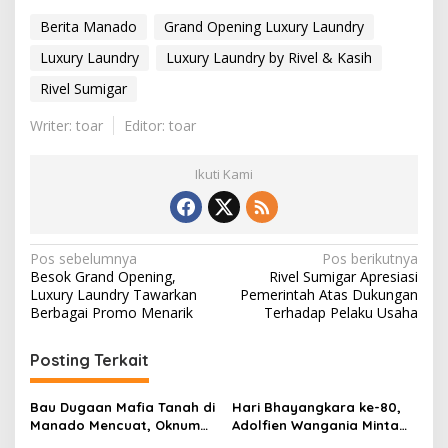
Berita Manado
Grand Opening Luxury Laundry
Luxury Laundry
Luxury Laundry by Rivel & Kasih
Rivel Sumigar
Writer: toar
Editor: toar
Ikuti Kami
N
Pos sebelumnya
Pos berikutnya
Besok Grand Opening,
Rivel Sumigar Apresiasi
a
Luxury Laundry Tawarkan
Pemerintah Atas Dukungan
v
Berbagai Promo Menarik
Terhadap Pelaku Usaha
i
Posting Terkait
g
a
Bau Dugaan Mafia Tanah di
‎Hari Bhayangkara ke-80,
s
Manado Mencuat, Oknum
Adolfien Wangania Minta
Pejabat Kelurahan Terseret
Polri Perkuat Pengamanan