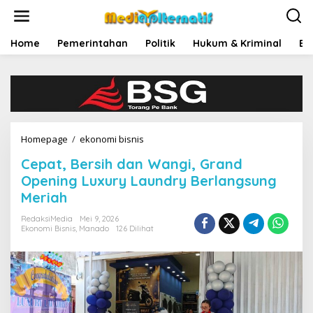
L
e
w
a
Home
Pemerintahan
Politik
Hukum & Kriminal
Ek
t
i
k
e
k
o
n
Homepage
/
ekonomi bisnis
C
t
e
e
Cepat, Bersih dan Wangi, Grand
p
n
a
Opening Luxury Laundry Berlangsung
t
Meriah
,
B
RedaksiMedia
Mei 9, 2026
e
Ekonomi Bisnis
,
Manado
126 Dilihat
r
s
i
h
d
a