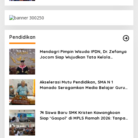
Pendidikan
Mendagri Pimpin Wisuda IPDN, Dr. Zefanya
Jocom Siap Wujudkan Tata Kelola
Pemerintahan Modern Berbasis Data
Akselerasi Mutu Pendidikan, SMA N 1
Manado Seragamkan Media Belajar Guru
dan Siapkan Siswa Masuk Era AI
74 Siswa Baru SMK Kristen Kawangkoan
Siap ‘Gaspol’ di MPLS Ramah 2026: Tanpa
Bullying, Fokus Gali Potensi