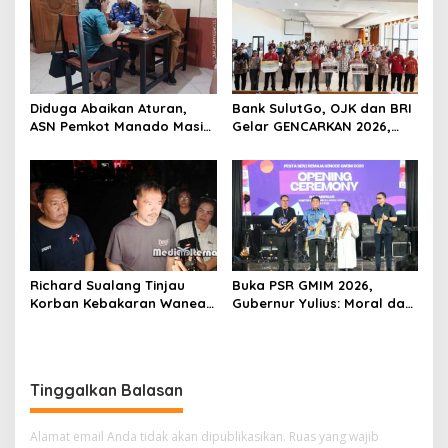
Ditindaklanjuti
“Independence Staycation”
Diduga Abaikan Aturan,
Bank SulutGo, OJK dan BRI
ASN Pemkot Manado Masih
Gelar GENCARKAN 2026,
Nongkrong di Warkop Saat
Tingkatkan Literasi
Jam Kerja
Keuangan Petani Minsel
Richard Sualang Tinjau
Buka PSR GMIM 2026,
Korban Kebakaran Wanea,
Gubernur Yulius: Moral dan
Pastikan Bantuan Segera
Keimanan Harus Jadi
Disalurkan
Prioritas Generasi Muda
Tinggalkan Balasan
Alamat email Anda tidak akan dipublikasikan.
Ruas yang wajib