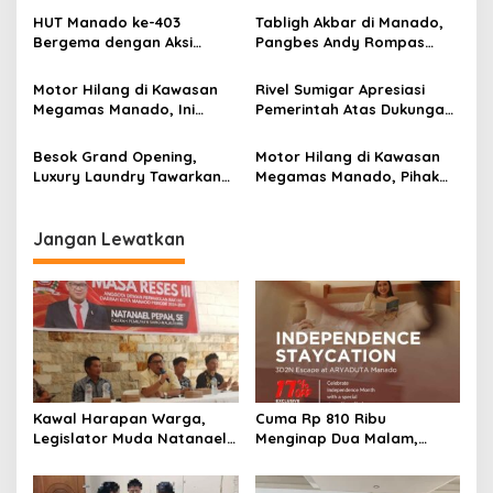
i
Laporan Polisi
Kamtibmas di Manado
HUT Manado ke-403
Tabligh Akbar di Manado,
p
Bergema dengan Aksi
Pangbes Andy Rompas
Nyata, Pokja PWI
Siapkan Karpet Merah
o
Targetkan 403 Kantong
Untuk Ustadz Das’ad Latif
Motor Hilang di Kawasan
Rivel Sumigar Apresiasi
s
Darah
Megamas Manado, Ini
Pemerintah Atas Dukungan
Penjelasan Pihak Pengelola
Terhadap Pelaku Usaha
Parkir
Besok Grand Opening,
Motor Hilang di Kawasan
Luxury Laundry Tawarkan
Megamas Manado, Pihak
Berbagai Promo Menarik
Pengelola Bungkam
Jangan Lewatkan
Kawal Harapan Warga,
Cuma Rp 810 Ribu
Legislator Muda Natanael
Menginap Dua Malam,
Pepah Pastikan Keluhan Air
Aryaduta Manado
Bersih Segera
Hadirkan Promo