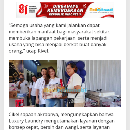
L
a
u
n
d
“Semoga usaha yang kami jalankan dapat
r
memberikan manfaat bagi masyarakat sekitar,
y
membuka lapangan pekerjaan, serta menjadi
B
e
usaha yang bisa menjadi berkat buat banyak
r
orang,” ucap Rivel.
l
a
n
g
s
u
n
g
M
e
r
i
Cikel sapaan akrabnya, mengungkapkan bahwa
a
Luxury Laundry mengutamakan layanan dengan
h
konsep cepat, bersih dan wangi, serta layanan