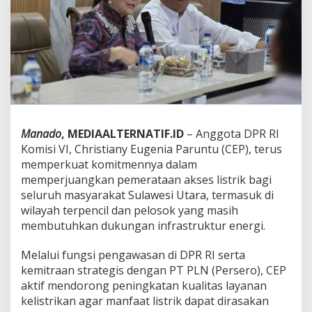
t
a
a
n
L
i
s
t
r
i
k
Manado
, MEDIAALTERNATIF.ID
– Anggota DPR RI
h
Komisi VI, Christiany Eugenia Paruntu (CEP), terus
i
memperkuat komitmennya dalam
n
g
memperjuangkan pemerataan akses listrik bagi
g
seluruh masyarakat Sulawesi Utara, termasuk di
a
wilayah terpencil dan pelosok yang masih
P
membutuhkan dukungan infrastruktur energi.
e
l
o
Melalui fungsi pengawasan di DPR RI serta
s
kemitraan strategis dengan PT PLN (Persero), CEP
o
aktif mendorong peningkatan kualitas layanan
k
kelistrikan agar manfaat listrik dapat dirasakan
S