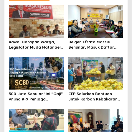
Kawal Harapan Warga,
Reigen Efrata Massie
Legislator Muda Natanael
Bersinar, Masuk Daftar
Pepah Pastikan Keluhan Air
Lima Catar Akpol Asal Sulut
Bersih Segera
yang Lolos Seleksi Pusat
Ditindaklanjuti
‎300 Juta Sebulan! Ini “Gaji”
CEP Salurkan Bantuan
Anjing K-9 Penjaga
untuk Korban Kebakaran
Kawasan Elite SCBD
Wanea, Siapkan Ambulans
bagi Warga Terdampak