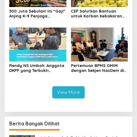
‎300 Juta Sebulan! Ini “Gaji”
CEP Salurkan Bantuan
Anjing K-9 Penjaga
untuk Korban Kebakaran
Kawasan Elite SCBD
Wanea, Siapkan Ambulans
bagi Warga Terdampak
Rendy NS Umboh: Anggota
Pertemuan BPMS GMIM
DKPP yang Terbukti
dengan Sekjen NasDem di
Langgar Etik Harus Mundur,
Jakarta Jadi Sorotan,
JPPR Desak Sanksi Lebih
Warganet Berpotensi
Berat
Berdebat soal
Independensi Gereja
View More
Berita Banyak Dilihat