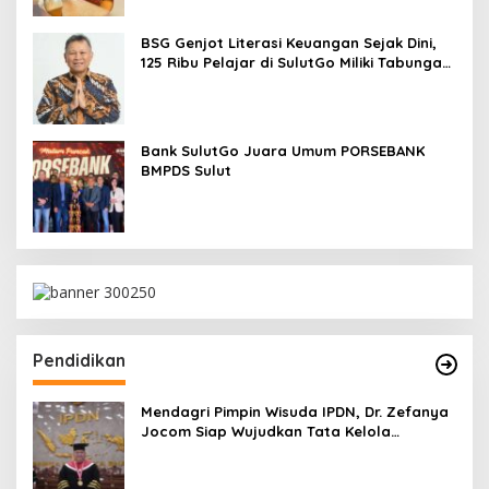
BSG Genjot Literasi Keuangan Sejak Dini,
125 Ribu Pelajar di SulutGo Miliki Tabungan
SimPel
Bank SulutGo Juara Umum PORSEBANK
BMPDS Sulut
Pendidikan
Mendagri Pimpin Wisuda IPDN, Dr. Zefanya
Jocom Siap Wujudkan Tata Kelola
Pemerintahan Modern Berbasis Data