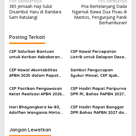
N
Pos sebelumnya
Pos berikutnya
385 Jemaah Haji Sulut
Pria Bertelanjang Dada
a
Disambut Haru di Bandara
Ngamuk Bawa Dua Pisau di
v
Sam Ratulangi
Mantos, Pengunjung Panik
Berhamburan!
i
g
Posting Terkait
a
s
CEP Salurkan Bantuan
CEP Kawal Percepatan
untuk Korban Kebakaran
Listrik untuk Delapan Desa
i
Wanea, Siapkan Ambulans
3T di Sulut, Targetkan
p
bagi Warga Terdampak
Rasio Elektrifikasi 100
CEP Kawal Akuntabilitas
Sambut Pengucapan
Persen
APBN 2025 dalam Rapat
Syukur Minsel, CEP Ajak
o
Paripurna DPR RI
Masyarakat Hidupkan
s
Semangat 1 Tesalonika
CEP Pastikan Pengawasan
CEP Hadiri Rapat Paripurna
Ketat Realisasi APBN 2026
DPR RI, Bahas RAPBN 2027
Berjalan Efektif
hingga Penguatan
Pengawasan OJK
‎Hari Bhayangkara ke-80,
CEP Hadiri Rapat Banggar
Adolfien Wangania Minta
DPR Bahas RAPBN 2027 dan
Polri Perkuat Pengamanan
RKP 2027
Kamtibmas di Manado
Jangan Lewatkan