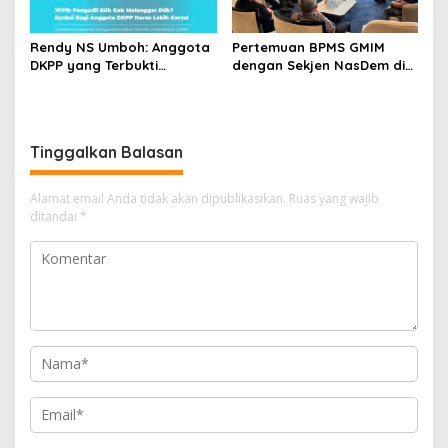
Rendy NS Umboh: Anggota
Pertemuan BPMS GMIM
DKPP yang Terbukti
dengan Sekjen NasDem di
Langgar Etik Harus Mundur,
Jakarta Jadi Sorotan,
JPPR Desak Sanksi Lebih
Warganet Berpotensi
Berat
Berdebat soal
Independensi Gereja
Tinggalkan Balasan
Alamat email Anda tidak akan dipublikasikan.
Ruas yang wajib
ditandai
*