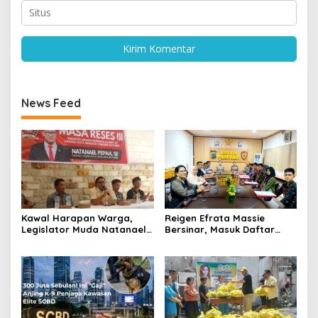
News Feed
Kawal Harapan Warga,
Reigen Efrata Massie
Legislator Muda Natanael
Bersinar, Masuk Daftar
Pepah Pastikan Keluhan Air
Lima Catar Akpol Asal Sulut
Bersih Segera
yang Lolos Seleksi Pusat
Ditindaklanjuti