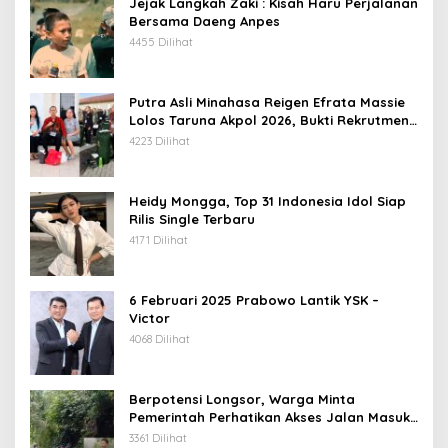
Jejak Langkah Zaki : Kisah Haru Perjalanan
Bersama Daeng Anpes
4455 Dilihat
Putra Asli Minahasa Reigen Efrata Massie
Lolos Taruna Akpol 2026, Bukti Rekrutmen
Polri Bersih, Transparan, dan Akuntabel
4223 Dilihat
Heidy Mongga, Top 31 Indonesia Idol Siap
Rilis Single Terbaru
4171 Dilihat
6 Februari 2025 Prabowo Lantik YSK –
Victor
4068 Dilihat
Berpotensi Longsor, Warga Minta
Pemerintah Perhatikan Akses Jalan Masuk
Kecamatan Kumelembuai
3361 Dilihat