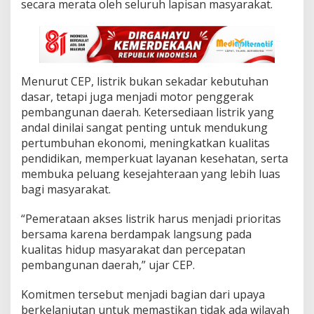
secara merata oleh seluruh lapisan masyarakat.
u
l
a
w
e
s
i
Menurut CEP, listrik bukan sekadar kebutuhan
U
dasar, tetapi juga menjadi motor penggerak
t
pembangunan daerah. Ketersediaan listrik yang
a
andal dinilai sangat penting untuk mendukung
r
pertumbuhan ekonomi, meningkatkan kualitas
a
pendidikan, memperkuat layanan kesehatan, serta
membuka peluang kesejahteraan yang lebih luas
bagi masyarakat.
‎“Pemerataan akses listrik harus menjadi prioritas
bersama karena berdampak langsung pada
kualitas hidup masyarakat dan percepatan
pembangunan daerah,” ujar CEP.
Komitmen tersebut menjadi bagian dari upaya
berkelanjutan untuk memastikan tidak ada wilayah