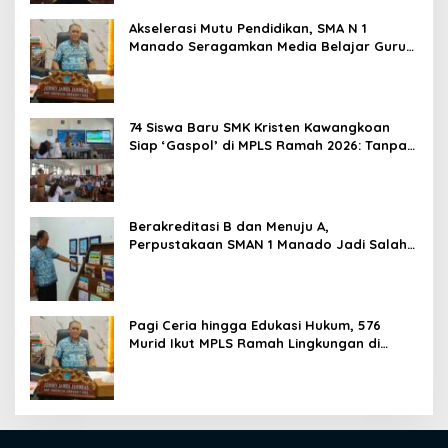
Akselerasi Mutu Pendidikan, SMA N 1
Manado Seragamkan Media Belajar Guru
dan Siapkan Siswa Masuk Era AI
74 Siswa Baru SMK Kristen Kawangkoan
Siap ‘Gaspol’ di MPLS Ramah 2026: Tanpa
Bullying, Fokus Gali Potensi
Berakreditasi B dan Menuju A,
Perpustakaan SMAN 1 Manado Jadi Salah
Satu yang Terbaik di Sulut
Pagi Ceria hingga Edukasi Hukum, 576
Murid Ikut MPLS Ramah Lingkungan di
SMAN 1 Manado