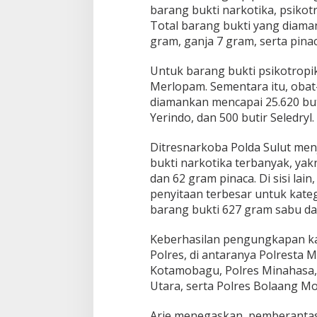
barang bukti narkotika, psikot
Total barang bukti yang diaman
gram, ganja 7 gram, serta pina
Untuk barang bukti psikotropik
Merlopam. Sementara itu, obat
diamankan mencapai 25.620 buti
Yerindo, dan 500 butir Seledryl.
Ditresnarkoba Polda Sulut men
bukti narkotika terbanyak, yak
dan 62 gram pinaca. Di sisi lai
penyitaan terbesar untuk kat
barang bukti 627 gram sabu dan
Keberhasilan pengungkapan kas
Polres, di antaranya Polresta 
Kotamobagu, Polres Minahasa,
Utara, serta Polres Bolaang 
Arie menegaskan, pemberantas