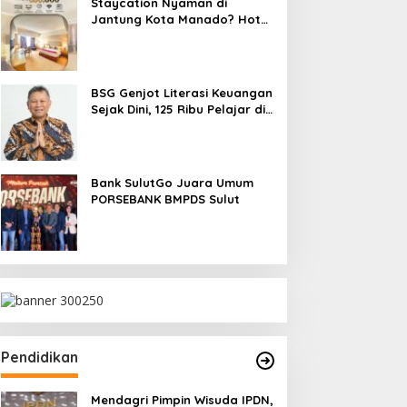
Staycation Nyaman di
Jantung Kota Manado? Hotel
Gran Puri Jawabannya!
BSG Genjot Literasi Keuangan
Sejak Dini, 125 Ribu Pelajar di
SulutGo Miliki Tabungan
SimPel
Bank SulutGo Juara Umum
PORSEBANK BMPDS Sulut
Pendidikan
Mendagri Pimpin Wisuda IPDN,