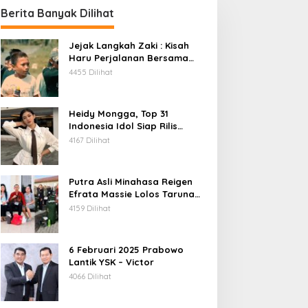
Berita Banyak Dilihat
Jejak Langkah Zaki : Kisah
Haru Perjalanan Bersama
Daeng Anpes
4455 Dilihat
Heidy Mongga, Top 31
Indonesia Idol Siap Rilis
Single Terbaru
4167 Dilihat
Putra Asli Minahasa Reigen
Efrata Massie Lolos Taruna
Akpol 2026, Bukti Rekrutmen
4159 Dilihat
Polri Bersih, Transparan, dan
Akuntabel
6 Februari 2025 Prabowo
Lantik YSK – Victor
4066 Dilihat