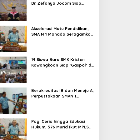
Dr. Zefanya Jocom Siap
Wujudkan Tata Kelola
Pemerintahan Modern
Berbasis Data
Akselerasi Mutu Pendidikan,
SMA N 1 Manado Seragamkan
Media Belajar Guru dan
Siapkan Siswa Masuk Era AI
74 Siswa Baru SMK Kristen
Kawangkoan Siap ‘Gaspol’ di
MPLS Ramah 2026: Tanpa
Bullying, Fokus Gali Potensi
Berakreditasi B dan Menuju A,
Perpustakaan SMAN 1
Manado Jadi Salah Satu
yang Terbaik di Sulut
Pagi Ceria hingga Edukasi
Hukum, 576 Murid Ikut MPLS
Ramah Lingkungan di SMAN 1
Manado