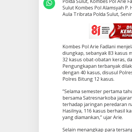
Polda Sulut, Kombes Pol Arie F
T
Sulut Kombes Pol Alamsyah P. H
e
r
Aula Tribrata Polda Sulut, Senin
s
a
n
g
k
a
‎Kombes Pol Arie Fadlani menjel
D
diungkap, sebanyak 83 kasus m
i
32 kasus obat-obatan keras, da
a
Pengungkapan terbanyak dilak
m
a
dengan 40 kasus, disusul Polr
n
Polres Bitung 12 kasus.
k
a
‎”Selama semester pertama tah
n
bersama Satresnarkoba jajar
terhadap jaringan peredaran na
Hasilnya, 116 kasus berhasil 
yang diamankan,” ujar Arie.
‎Selain menangkap para tersang