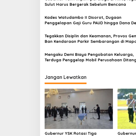
s
Sulut Harus Bergerak Sebelum Bencana
i
Kades Watudambo II Disorot, Dugaan
p
Penggelapan Gaji Guru PAUD hingga Dana D
Dilaporkan ke Polda Sulut
o
Tegakkan Disiplin dan Keamanan, Provos Ge
s
Ban Kendaraan Parkir Sembarangan di Map
Mengaku Demi Biaya Pengobatan Keluarga,
Terduga Penggelap Mobil Perusahaan Ditan
Tim URC Polda Sulut
Jangan Lewatkan
Gubernur YSK Rotasi Tiga
Gubernur