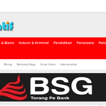
& Bisnis
Hukum & Kriminal
Pendidikan
Pariwisata
Reli
Bitung
Bolmong Raya
Nusa Utara
Internasional