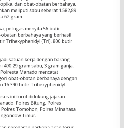
ropika, dan obat-obatan berbahaya.
kan meliputi sabu seberat 1.582,89
ca 62 gram.
a, petugas menyita 56 butir
-obatan berbahaya yang berhasil
r Trihexyphenidyl (Tri), 800 butir
jadi satuan kerja dengan barang
ni 490,29 gram sabu, 3 gram ganja,
n, Polresta Manado mencatat
egori obat-obatan berbahaya dengan
 16.390 butir Trihexyphenidyl.
us ini turut didukung jajaran
Manado, Polres Bitung, Polres
 Polres Tomohon, Polres Minahasa
Mongondow Timur.
an peredaran narkoba akan terus