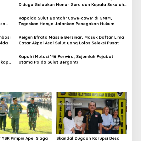
Diduga Gelapkan Honor Guru dan Kepala Sekolah
PAUD
‎Kapolda Sulut Bantah ‘Cawe-cawe’ di GMIM,
esa
Tegaskan Hanya Jalankan Penegakan Hukum
mbosi
Reigen Efrata Massie Bersinar, Masuk Daftar Lima
olda
Catar Akpol Asal Sulut yang Lolos Seleksi Pusat
Kapolri Mutasi 146 Perwira, Sejumlah Pejabat
gkap
Utama Polda Sulut Berganti
 YSK Pimpin Apel Siaga
Skandal Dugaan Korupsi Desa