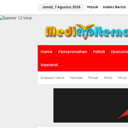
L
e
Jumat, 7 Agustus 2026
Masuk
Indeks Berita
w
a
tutup
t
i
k
e
k
o
Home
Pemerintahan
Politik
Ekonomi 
n
t
e
Nasional
n
Sulawesi Utara
Manado
Minsel
Mitra
Minut