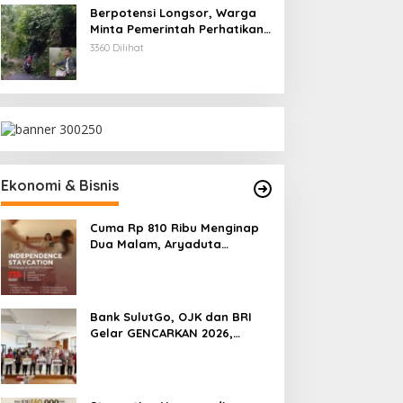
Berpotensi Longsor, Warga
Minta Pemerintah Perhatikan
Akses Jalan Masuk
3360 Dilihat
Kecamatan Kumelembuai
Ekonomi & Bisnis
Cuma Rp 810 Ribu Menginap
Dua Malam, Aryaduta
Manado Hadirkan Promo
“Independence Staycation”
Bank SulutGo, OJK dan BRI
Gelar GENCARKAN 2026,
Tingkatkan Literasi Keuangan
Petani Minsel