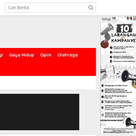
tutup
gi
Gaya Hidup
Opini
Olahraga