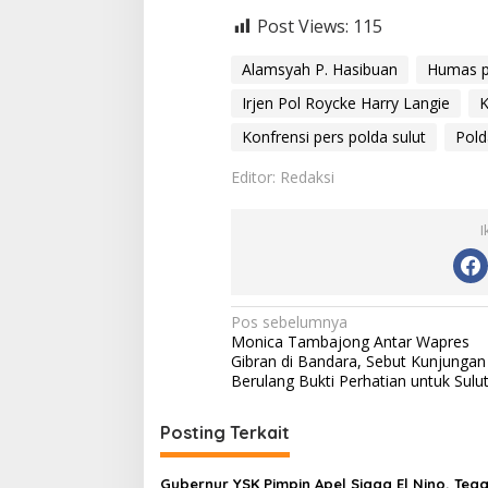
Post Views:
115
Alamsyah P. Hasibuan
Humas p
Irjen Pol Roycke Harry Langie
K
Konfrensi pers polda sulut
Pold
Editor: Redaksi
I
N
Pos sebelumnya
Monica Tambajong Antar Wapres
a
Gibran di Bandara, Sebut Kunjungan
v
Berulang Bukti Perhatian untuk Sulu
i
Posting Terkait
g
a
Gubernur YSK Pimpin Apel Siaga El Nino, Teg