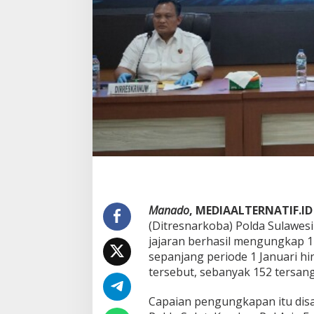
U
n
g
k
a
p
1
1
6
K
a
s
u
s
N
a
r
Manado
, MEDIAALTERNATIF.ID
k
(Ditresnarkoba) Polda Sulawes
o
jajaran berhasil mengungkap 1
b
sepanjang periode 1 Januari hi
a
,
tersebut, sebanyak 152 tersan
1
5
Capaian pengungkapan itu dis
2