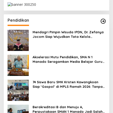
Pendidikan
Mendagri Pimpin Wisuda IPDN, Dr. Zefanya
Jocom Siap Wujudkan Tata Kelola
Pemerintahan Modern Berbasis Data
Akselerasi Mutu Pendidikan, SMA N 1
Manado Seragamkan Media Belajar Guru
dan Siapkan Siswa Masuk Era AI
74 Siswa Baru SMK Kristen Kawangkoan
Siap ‘Gaspol’ di MPLS Ramah 2026: Tanpa
Bullying, Fokus Gali Potensi
Berakreditasi B dan Menuju A,
Perpustakaan SMAN 1 Manado Jadi Salah