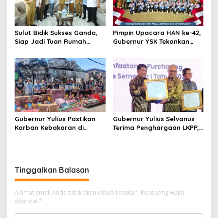
Sulut Bidik Sukses Ganda,
Pimpin Upacara HAN ke-42,
Siap Jadi Tuan Rumah
Gubernur YSK Tekankan
Kejurnas Pacuan Kuda Seri
Perlindungan Anak Jadi
II di Tompaso
Prioritas
Gubernur Yulius Pastikan
Gubernur Yulius Selvanus
Korban Kebakaran di
Terima Penghargaan LKPP,
Wanea Tak Hadapi Musibah
Sulut Terbaik Nasional
Sendirian
dalam Pemanfaatan e-
Katalog
Tinggalkan Balasan
Alamat email Anda tidak akan dipublikasikan.
Ruas yang wajib
ditandai
*