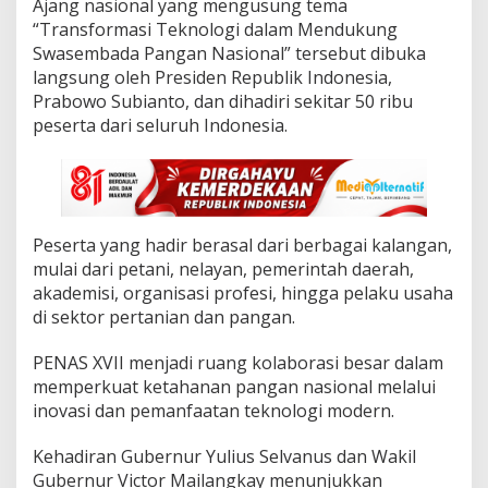
‎Ajang nasional yang mengusung tema
V
I
“Transformasi Teknologi dalam Mendukung
I
Swasembada Pangan Nasional” tersebut dibuka
,
langsung oleh Presiden Republik Indonesia,
I
Prabowo Subianto, dan dihadiri sekitar 50 ribu
s
y
peserta dari seluruh Indonesia.
a
r
a
t
K
u
Peserta yang hadir berasal dari berbagai kalangan,
a
mulai dari petani, nelayan, pemerintah daerah,
t
akademisi, organisasi profesi, hingga pelaku usaha
S
di sektor pertanian dan pangan.
i
n
e
PENAS XVII menjadi ruang kolaborasi besar dalam
r
memperkuat ketahanan pangan nasional melalui
g
inovasi dan pemanfaatan teknologi modern.
i
P
Kehadiran Gubernur Yulius Selvanus dan Wakil
u
s
Gubernur Victor Mailangkay menunjukkan