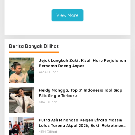
Sendirian
dalam Pemanfaatan e-
Katalog
View More
Berita Banyak Dilihat
Jejak Langkah Zaki : Kisah Haru Perjalanan
Bersama Daeng Anpes
4454 Dilihat
Heidy Mongga, Top 31 Indonesia Idol Siap
Rilis Single Terbaru
4167 Dilihat
Putra Asli Minahasa Reigen Efrata Massie
Lolos Taruna Akpol 2026, Bukti Rekrutmen
Polri Bersih, Transparan, dan Akuntabel
4154 Dilihat