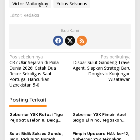
Victor Mailangkay
Yulius Selvanus
Editor: Redaksi
Ikuti Kami
N
Pos sebelumnya
Pos berikutnya
CR7 Ukir Sejarah di Piala
Dispar Sulut Gandeng Travel
a
Dunia 2026! Cetak Dua
Agent, Siapkan Strategi Baru
v
Rekor Sekaligus Saat
Dongkrak Kunjungan
Portugal Hancurkan
Wisatawan
i
Uzbekistan 5-0
g
Posting Terkait
a
s
Gubernur YSK Rotasi Tiga
Gubernur YSK Pimpin Apel
i
Pejabat Eselon II, Deicy
Siaga El Nino, Tegaskan
p
Paath ke Disnakertrans,
Sulut Harus Bergerak
Femmy Suluh Pimpin Dishub
Sebelum Bencana
Sulut Bidik Sukses Ganda,
Pimpin Upacara HAN ke-42,
o
Siap Jadi Tuan Rumah
Gubernur YSK Tekankan