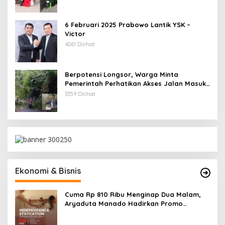
6 Februari 2025 Prabowo Lantik YSK –
Victor
4061 Dilihat
Berpotensi Longsor, Warga Minta
Pemerintah Perhatikan Akses Jalan Masuk
Kecamatan Kumelembuai
3359 Dilihat
Ekonomi & Bisnis
Cuma Rp 810 Ribu Menginap Dua Malam,
Aryaduta Manado Hadirkan Promo
“Independence Staycation”