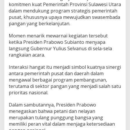
a
komitmen kuat Pemerintah Provinsi Sulawesi Utara
t
dalam mendukung program strategis pemerintah
d
pusat, khususnya upaya mewujudkan swasembada
a
n
pangan yang berkelanjutan.
D
a
Momen menarik mewarnai kegiatan tersebut
e
ketika Presiden Prabowo Subianto menyapa
r
langsung Gubernur Yulius Selvanus di sela-sela
a
h
rangkaian acara.
Interaksi hangat itu menjadi simbol kuatnya sinergi
antara pemerintah pusat dan daerah dalam
mengawal berbagai program pembangunan,
terutama di sektor pangan yang menjadi salah satu
prioritas nasional.
Dalam sambutannya, Presiden Prabowo
menegaskan bahwa petani dan nelayan
merupakan tulang punggung bangsa yang
memiliki peran vital dalam menjaga ketersediaan