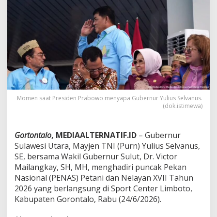
g
a
t
Y
u
l
i
u
s
S
e
l
Momen saat Presiden Prabowo menyapa Gubernur Yulius Selvanus.
v
(dok.istimewa)
a
n
u
Gortontalo
, MEDIAALTERNATIF.ID
– Gubernur
s
Sulawesi Utara, Mayjen TNI (Purn) Yulius Selvanus,
d
SE, bersama Wakil Gubernur Sulut, Dr. Victor
i
Mailangkay, SH, MH, menghadiri puncak Pekan
P
E
Nasional (PENAS) Petani dan Nelayan XVII Tahun
N
2026 yang berlangsung di Sport Center Limboto,
A
Kabupaten Gorontalo, Rabu (24/6/2026).
S
X