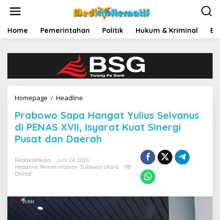
L
e
w
a
Home
Pemerintahan
Politik
Hukum & Kriminal
Ek
t
i
k
e
k
o
n
Homepage
/
Headline
P
t
r
e
Prabowo Sapa Hangat Yulius Selvanus
a
n
b
di PENAS XVII, Isyarat Kuat Sinergi
o
Pusat dan Daerah
w
o
S
RedaksiMedia
Juni 24, 2026
Headline
,
Pemerintahan
,
Sulawesi Utara
118
a
Dilihat
p
a
H
a
n