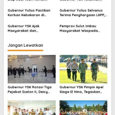
s
Kejurnas Pacuan Kuda Seri
Perlindungan Anak Jadi
II di Tompaso
Prioritas
Gubernur Yulius Pastikan
Gubernur Yulius Selvanus
Korban Kebakaran di
Terima Penghargaan LKPP,
Wanea Tak Hadapi Musibah
Sulut Terbaik Nasional
Sendirian
dalam Pemanfaatan e-
Gubernur YSK Ajak
Pemprov Sulut Imbau
Katalog
Masyarakat dan
Masyarakat Waspada
Wisatawan Ramaikan
Dampak El Niño, Perkuat
Tomohon International
Kesiapsiagaan Sejak Dini
Flower Festival 2026
Jangan Lewatkan
Gubernur YSK Rotasi Tiga
Gubernur YSK Pimpin Apel
Pejabat Eselon II, Deicy
Siaga El Nino, Tegaskan
Paath ke Disnakertrans,
Sulut Harus Bergerak
Femmy Suluh Pimpin Dishub
Sebelum Bencana