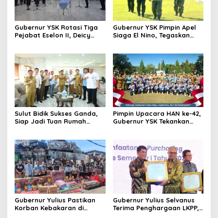
Gubernur YSK Rotasi Tiga
Gubernur YSK Pimpin Apel
Pejabat Eselon II, Deicy
Siaga El Nino, Tegaskan
Paath ke Disnakertrans,
Sulut Harus Bergerak
Femmy Suluh Pimpin Dishub
Sebelum Bencana
Sulut Bidik Sukses Ganda,
Pimpin Upacara HAN ke-42,
Siap Jadi Tuan Rumah
Gubernur YSK Tekankan
Kejurnas Pacuan Kuda Seri
Perlindungan Anak Jadi
II di Tompaso
Prioritas
Gubernur Yulius Pastikan
Gubernur Yulius Selvanus
Korban Kebakaran di
Terima Penghargaan LKPP,
Wanea Tak Hadapi Musibah
Sulut Terbaik Nasional