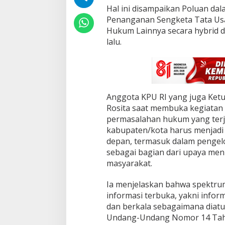
n
‎Hal ini disampaikan Poluan da
a
Penanganan Sengketa Tata Us
n
Hukum Lainnya secara hybrid di
S
e
lalu.
n
g
k
e
t
a
‎Anggota KPU RI yang juga Ket
T
Rosita saat membuka kegiatan
U
permasalahan hukum yang terja
N
kabupaten/kota harus menjadi
d
a
depan, termasuk dalam pengelo
n
sebagai bagian dari upaya men
P
masyarakat.
e
r
‎Ia menjelaskan bahwa spektrum 
m
a
informasi terbuka, yakni inform
s
dan berkala sebagaimana diatu
a
Undang-Undang Nomor 14 Tah
l