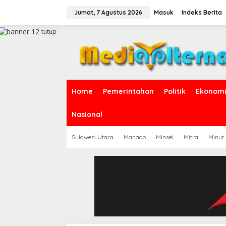
L
e
Jumat, 7 Agustus 2026
Masuk
Indeks Berita
w
a
tutup
t
i
k
e
k
o
Home
Pemerintahan
Politik
Ekonomi 
n
t
e
Nasional
n
Sulawesi Utara
Manado
Minsel
Mitra
Minut