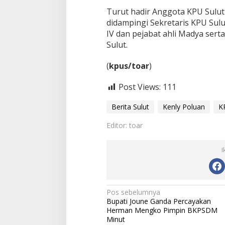
Turut hadir Anggota KPU Sulu
didampingi Sekretaris KPU Sulu
IV dan pejabat ahli Madya sert
Sulut.
‎(
kpus/toar
)
Post Views:
111
Berita Sulut
Kenly Poluan
K
Editor: toar
I
N
Pos sebelumnya
Bupati Joune Ganda Percayakan
a
Herman Mengko Pimpin BKPSDM
v
Minut