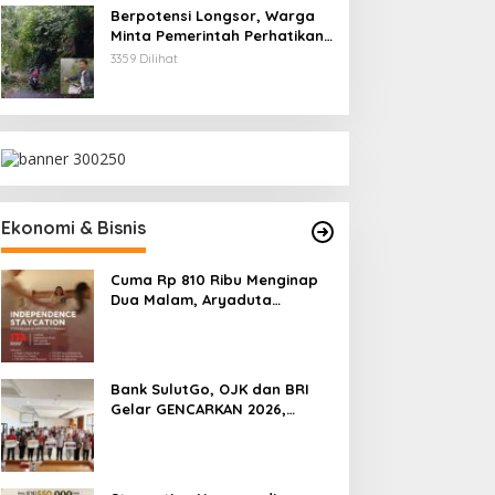
Berpotensi Longsor, Warga
Minta Pemerintah Perhatikan
Akses Jalan Masuk
3359 Dilihat
Kecamatan Kumelembuai
Ekonomi & Bisnis
Cuma Rp 810 Ribu Menginap
Dua Malam, Aryaduta
Manado Hadirkan Promo
“Independence Staycation”
Bank SulutGo, OJK dan BRI
Gelar GENCARKAN 2026,
Tingkatkan Literasi Keuangan
Petani Minsel