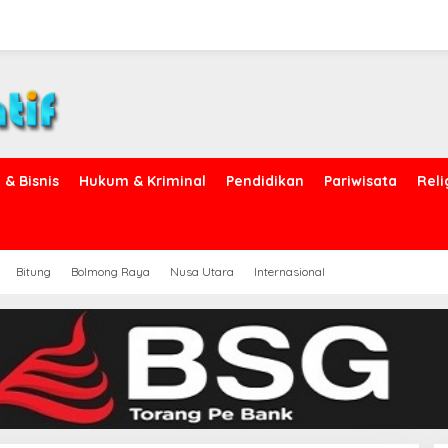
& Bisnis
Hukum & Kriminal
Pendidikan
Pariwisata
Reli
Bitung
Bolmong Raya
Nusa Utara
Internasional