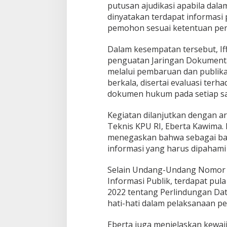
putusan ajudikasi apabila dala
dinyatakan terdapat informasi 
pemohon sesuai ketentuan pe
Dalam kesempatan tersebut, I
penguatan Jaringan Dokumenta
melalui pembaruan dan publik
berkala, disertai evaluasi ter
dokumen hukum pada setiap sa
Kegiatan dilanjutkan dengan 
Teknis KPU RI, Eberta Kawima.
menegaskan bahwa sebagai bada
informasi yang harus dipahami
Selain Undang-Undang Nomor 
Informasi Publik, terdapat p
2022 tentang Perlindungan Data
hati-hati dalam pelaksanaan pe
‎‎Eberta juga menjelaskan kewa