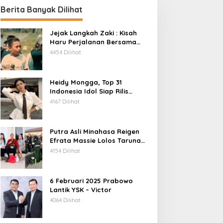
Berita Banyak Dilihat
Jejak Langkah Zaki : Kisah
Haru Perjalanan Bersama
Daeng Anpes
4454 Dilihat
Heidy Mongga, Top 31
Indonesia Idol Siap Rilis
Single Terbaru
4167 Dilihat
Putra Asli Minahasa Reigen
Efrata Massie Lolos Taruna
Akpol 2026, Bukti Rekrutmen
4154 Dilihat
Polri Bersih, Transparan, dan
Akuntabel
6 Februari 2025 Prabowo
Lantik YSK – Victor
4064 Dilihat