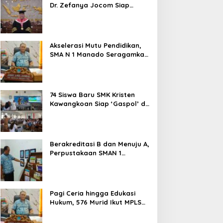
Dr. Zefanya Jocom Siap
Wujudkan Tata Kelola
Pemerintahan Modern
Berbasis Data
Akselerasi Mutu Pendidikan,
SMA N 1 Manado Seragamkan
Media Belajar Guru dan
Siapkan Siswa Masuk Era AI
74 Siswa Baru SMK Kristen
Kawangkoan Siap ‘Gaspol’ di
MPLS Ramah 2026: Tanpa
Bullying, Fokus Gali Potensi
Berakreditasi B dan Menuju A,
Perpustakaan SMAN 1
Manado Jadi Salah Satu
yang Terbaik di Sulut
Pagi Ceria hingga Edukasi
Hukum, 576 Murid Ikut MPLS
Ramah Lingkungan di SMAN 1
Manado