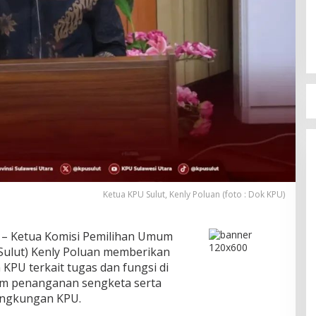
Ketua KPU Sulut, Kenly Poluan (foto : Dok KPU)
– Ketua Komisi Pemilihan Umum
(Sulut) Kenly Poluan memberikan
PU terkait tugas dan fungsi di
am penanganan sengketa serta
lingkungan KPU.