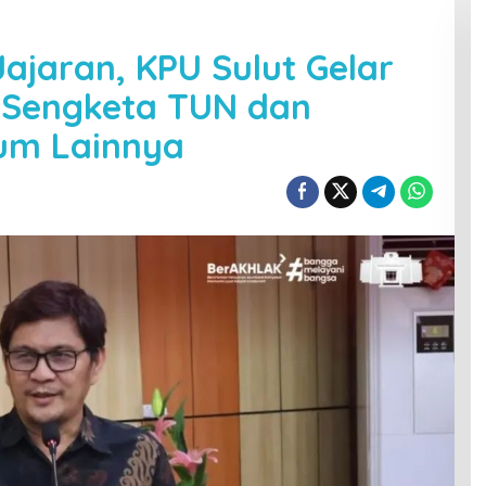
ajaran, KPU Sulut Gelar
 Sengketa TUN dan
um Lainnya