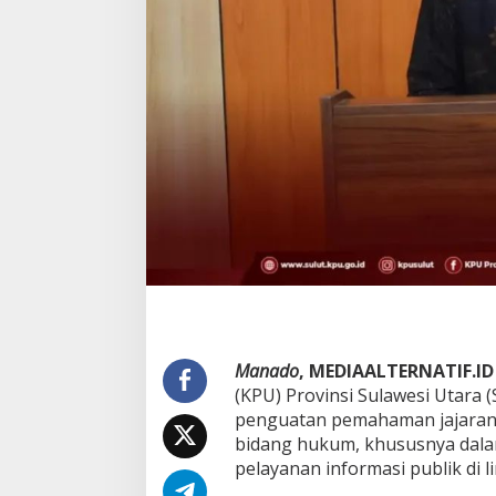
K
P
U
S
u
l
u
t
G
e
l
a
r
R
a
k
o
r
P
Manado
, MEDIAALTERNATIF.ID
e
(KPU) Provinsi Sulawesi Utara 
n
penguatan pemahaman jajaran K
a
bidang hukum, khususnya dal
n
g
pelayanan informasi publik di 
a