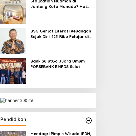
Staycation Nyaman di
Jantung Kota Manado? Hotel
Gran Puri Jawabannya!
BSG Genjot Literasi Keuangan
Sejak Dini, 125 Ribu Pelajar di
SulutGo Miliki Tabungan
SimPel
Bank SulutGo Juara Umum
PORSEBANK BMPDS Sulut
Pendidikan
Mendagri Pimpin Wisuda IPDN,