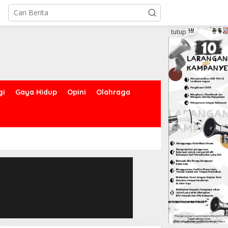
tutup
gi
Gaya Hidup
Opini
Olahraga