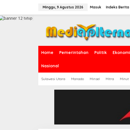
L
e
Minggu, 9 Agustus 2026
Masuk
Indeks Berita
w
a
tutup
t
i
k
e
k
o
Home
Pemerintahan
Politik
Ekonomi 
n
t
e
Nasional
n
Sulawesi Utara
Manado
Minsel
Mitra
Minut