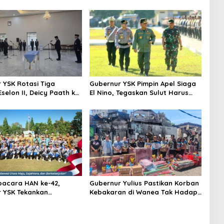
 YSK Rotasi Tiga
Gubernur YSK Pimpin Apel Siaga
selon II, Deicy Paath ke
El Nino, Tegaskan Sulut Harus
trans, Femmy Suluh
Bergerak Sebelum Bencana
ishub
pacara HAN ke-42,
Gubernur Yulius Pastikan Korban
 YSK Tekankan
Kebakaran di Wanea Tak Hadapi
ngan Anak Jadi Prioritas
Musibah Sendirian