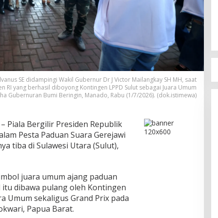
elvanus SE didampingi Wakil Gubernur Dr J Victor Mailangkay SH MH, saat
en RI yang berhasil diboyong Kontingen LPPD Sulut sebagai Juara Umum
aha Gubernuran Bumi Beringin, Manado, Rabu (1/7/2026). (dok.istimewa)
– Piala Bergilir Presiden Republik
alam Pesta Paduan Suara Gerejawi
ya tiba di Sulawesi Utara (Sulut),
simbol juara umum ajang paduan
l itu dibawa pulang oleh Kontingen
ara Umum sekaligus Grand Prix pada
okwari, Papua Barat.