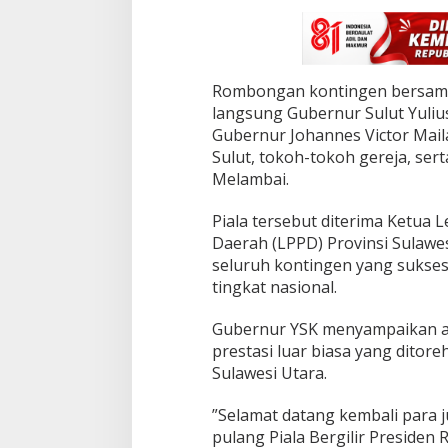
a
B
e
r
g
Rombongan kontingen bersama P
i
langsung Gubernur Sulut Yulius
l
i
Gubernur Johannes Victor Mail
r
Sulut, tokoh-tokoh gereja, ser
P
Melambai.
r
e
Piala tersebut diterima Ketu
s
i
Daerah (LPPD) Provinsi Sulawes
d
seluruh kontingen yang suks
e
tingkat nasional.
n
R
‎Gubernur YSK menyampaikan ap
I
prestasi luar biasa yang ditor
Sulawesi Utara.
‎”Selamat datang kembali para 
pulang Piala Bergilir Presiden 