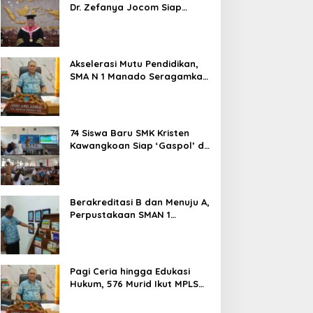
Dr. Zefanya Jocom Siap
Wujudkan Tata Kelola
Pemerintahan Modern
Berbasis Data
Akselerasi Mutu Pendidikan,
SMA N 1 Manado Seragamkan
Media Belajar Guru dan
Siapkan Siswa Masuk Era AI
74 Siswa Baru SMK Kristen
Kawangkoan Siap ‘Gaspol’ di
MPLS Ramah 2026: Tanpa
Bullying, Fokus Gali Potensi
Berakreditasi B dan Menuju A,
Perpustakaan SMAN 1
Manado Jadi Salah Satu
yang Terbaik di Sulut
Pagi Ceria hingga Edukasi
Hukum, 576 Murid Ikut MPLS
Ramah Lingkungan di SMAN 1
Manado