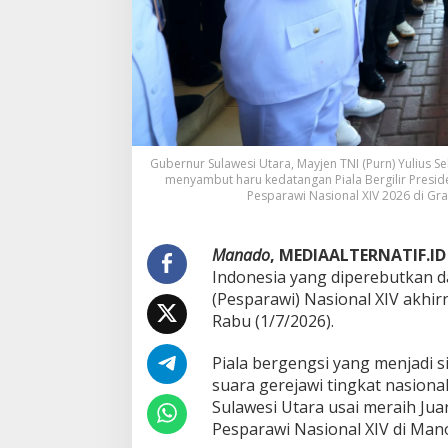
a
l
X
I
V
,
S
u
l
Gubernur Sulawesi Utara, Mayjen TNI (Purn) Yulius S
u
menyambut haru kedatangan Piala Bergilir Presid
t
Pesparawi Nasional XIV 2026 di Gr
B
a
w
Manado
, MEDIAALTERNATIF.ID
a
P
Indonesia yang diperebutkan d
u
(Pesparawi) Nasional XIV akhirn
l
Rabu (1/7/2026).
a
n
Piala bergengsi yang menjadi 
g
P
suara gerejawi tingkat nasiona
i
Sulawesi Utara usai meraih Ju
a
Pesparawi Nasional XIV di Man
l