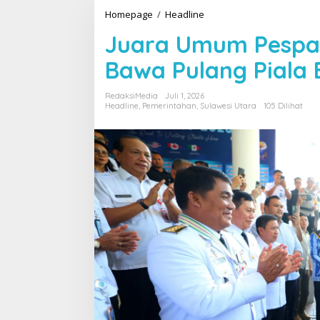
Homepage
/
Headline
J
u
Juara Umum Pespara
a
r
Bawa Pulang Piala B
a
U
m
RedaksiMedia
Juli 1, 2026
u
Headline
,
Pemerintahan
,
Sulawesi Utara
105 Dilihat
m
P
e
s
p
a
r
a
w
i
N
a
s
i
o
n