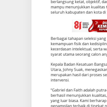
berlangsung ketat, objektif, da
2
6
mampu menunjukkan kualitas te
,
seluruh kabupaten dan kota di 
H
a
r
u
m
k
Berbagai tahapan seleksi yang 
a
kemampuan fisik dan kedisiplin
n
kecerdasan intelektual, serta
N
a
syarat utama seorang calon ang
m
a
Kepala Badan Kesatuan Bangsa 
S
Utara, Johny Suak, menegaskan 
u
merupakan hasil dari proses se
l
a
intervensi.
w
e
“Gabriel dan Faith adalah putra
s
berhasil menunjukkan kualitas,
i
yang luar biasa. Kami berhar
U
t
penampilan terbaik di tingkat