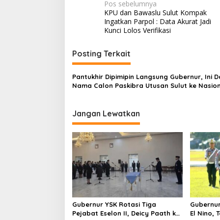
N
Pos sebelumnya
KPU dan Bawaslu Sulut Kompak
a
Ingatkan Parpol : Data Akurat Jadi
v
Kunci Lolos Verifikasi
i
Posting Terkait
g
a
Pantukhir Dipimipin Langsung Gubernur, Ini D
s
Nama Calon Paskibra Utusan Sulut ke Nasio
i
p
Jangan Lewatkan
o
s
Gubernur YSK Rotasi Tiga
Gubernur
Pejabat Eselon II, Deicy Paath ke
El Nino,