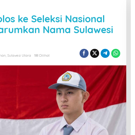
olos ke Seleksi Nasional
Harumkan Nama Sulawesi
han
,
Sulawesi Utara
188 Dilihat