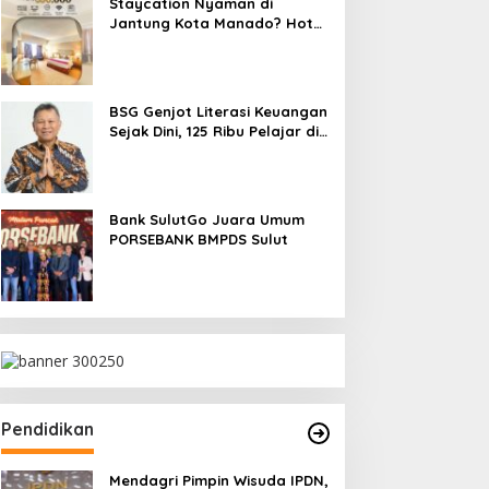
Staycation Nyaman di
Jantung Kota Manado? Hotel
Gran Puri Jawabannya!
BSG Genjot Literasi Keuangan
Sejak Dini, 125 Ribu Pelajar di
SulutGo Miliki Tabungan
SimPel
Bank SulutGo Juara Umum
PORSEBANK BMPDS Sulut
Pendidikan
Mendagri Pimpin Wisuda IPDN,