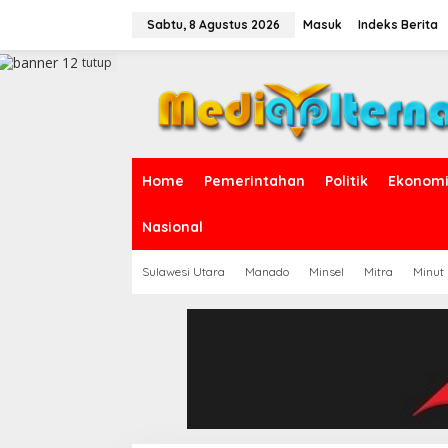
L
e
Sabtu, 8 Agustus 2026
Masuk
Indeks Berita
w
a
tutup
t
i
k
e
k
o
Home
Pemerintahan
Politik
Ekonomi 
n
t
e
Nasional
n
Sulawesi Utara
Manado
Minsel
Mitra
Minut