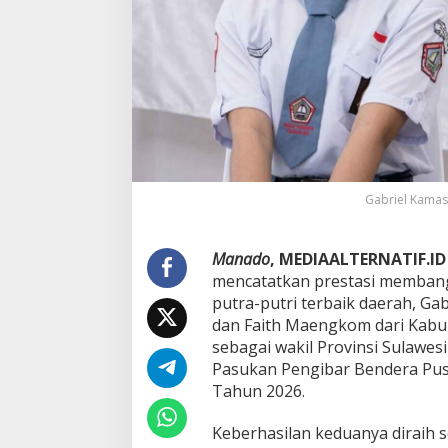
l
e
k
s
i
N
a
s
i
o
n
Gabriel Kamas
a
l
P
a
Manado
, MEDIAALTERNATIF.ID
s
mencatatkan prestasi membangg
k
putra-putri terbaik daerah, Ga
i
dan Faith Maengkom dari Kabup
b
sebagai wakil Provinsi Sulawesi
r
a
Pasukan Pengibar Bendera Pus
k
Tahun 2026.
a
2
Keberhasilan keduanya diraih s
0