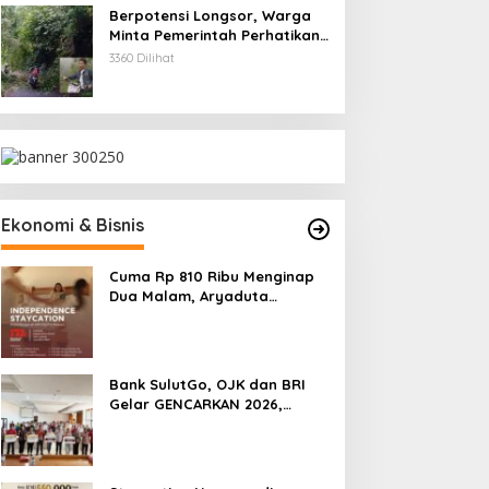
Berpotensi Longsor, Warga
Minta Pemerintah Perhatikan
Akses Jalan Masuk
3360 Dilihat
Kecamatan Kumelembuai
Ekonomi & Bisnis
Cuma Rp 810 Ribu Menginap
Dua Malam, Aryaduta
Manado Hadirkan Promo
“Independence Staycation”
Bank SulutGo, OJK dan BRI
Gelar GENCARKAN 2026,
Tingkatkan Literasi Keuangan
Petani Minsel