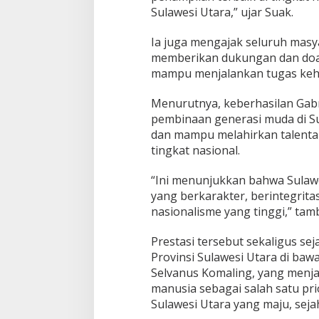
a
Sulawesi Utara,” ujar Suak.
r
a
Ia juga mengajak seluruh masy
memberikan dukungan dan doa 
mampu menjalankan tugas keh
Menurutnya, keberhasilan Gabr
pembinaan generasi muda di Sul
dan mampu melahirkan talenta-
tingkat nasional.
“Ini menunjukkan bahwa Sulawe
yang berkarakter, berintegrita
nasionalisme yang tinggi,” tam
Prestasi tersebut sekaligus s
Provinsi Sulawesi Utara di ba
Selvanus Komaling, yang men
manusia sebagai salah satu pr
Sulawesi Utara yang maju, seja