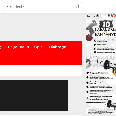
tutup
gi
Gaya Hidup
Opini
Olahraga