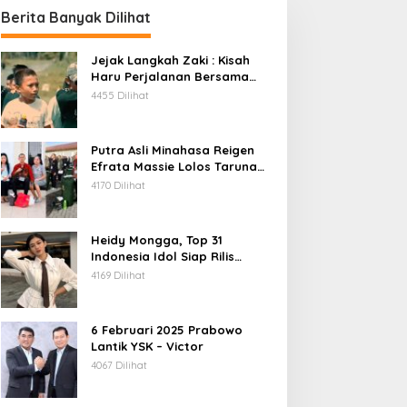
Berita Banyak Dilihat
Jejak Langkah Zaki : Kisah
Haru Perjalanan Bersama
Daeng Anpes
4455 Dilihat
Putra Asli Minahasa Reigen
Efrata Massie Lolos Taruna
Akpol 2026, Bukti Rekrutmen
4170 Dilihat
Polri Bersih, Transparan, dan
Akuntabel
Heidy Mongga, Top 31
Indonesia Idol Siap Rilis
Single Terbaru
4169 Dilihat
6 Februari 2025 Prabowo
Lantik YSK – Victor
4067 Dilihat