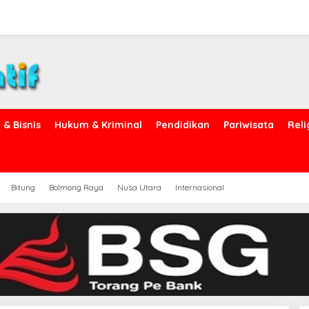
& Bisnis
Hukum & Kriminal
Pendidikan
Pariwisata
Reli
Bitung
Bolmong Raya
Nusa Utara
Internasional