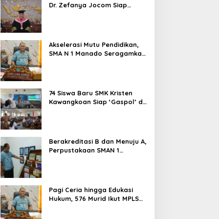
Dr. Zefanya Jocom Siap
Wujudkan Tata Kelola
Pemerintahan Modern
Berbasis Data
Akselerasi Mutu Pendidikan,
SMA N 1 Manado Seragamkan
Media Belajar Guru dan
Siapkan Siswa Masuk Era AI
74 Siswa Baru SMK Kristen
Kawangkoan Siap ‘Gaspol’ di
MPLS Ramah 2026: Tanpa
Bullying, Fokus Gali Potensi
Berakreditasi B dan Menuju A,
Perpustakaan SMAN 1
Manado Jadi Salah Satu
yang Terbaik di Sulut
Pagi Ceria hingga Edukasi
Hukum, 576 Murid Ikut MPLS
Ramah Lingkungan di SMAN 1
Manado