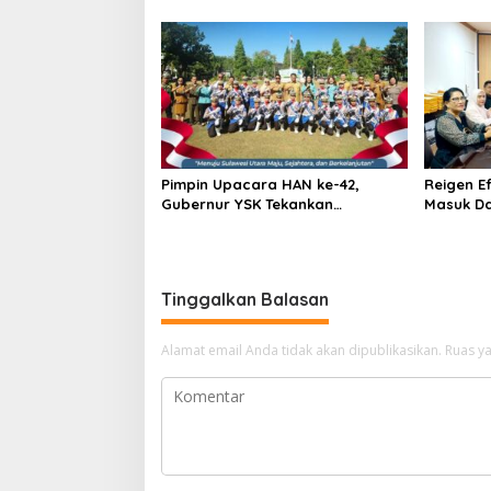
Disnakertrans, Femmy Suluh
Bergera
Pimpin Dishub
Pimpin Upacara HAN ke-42,
Reigen E
Gubernur YSK Tekankan
Masuk Da
Perlindungan Anak Jadi Prioritas
Asal Sulu
Pusat
Tinggalkan Balasan
Alamat email Anda tidak akan dipublikasikan.
Ruas ya