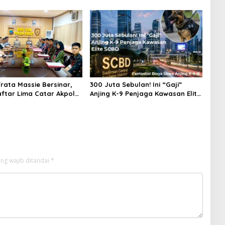
k Sebelum Bencana
Pacuan Kuda Seri II di Tompaso
frata Massie Bersinar,
‎300 Juta Sebulan! Ini “Gaji”
ftar Lima Catar Akpol
Anjing K-9 Penjaga Kawasan Elite
t yang Lolos Seleksi
SCBD
ng wajib ditandai
*