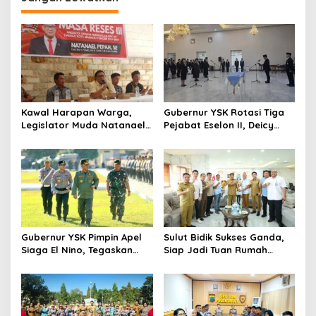
Kawal Harapan Warga,
Gubernur YSK Rotasi Tiga
Legislator Muda Natanael
Pejabat Eselon II, Deicy
Pepah Pastikan Keluhan Air
Paath ke Disnakertrans,
Bersih Segera
Femmy Suluh Pimpin Dishub
Ditindaklanjuti
Gubernur YSK Pimpin Apel
Sulut Bidik Sukses Ganda,
Siaga El Nino, Tegaskan
Siap Jadi Tuan Rumah
Sulut Harus Bergerak
Kejurnas Pacuan Kuda Seri
Sebelum Bencana
II di Tompaso