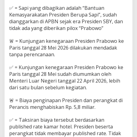
i
F
‎✅ = Sapi yang dibagikan adalah “Bantuan
a
Kemasyarakatan Presiden Berupa Sapi”, sudah
k
dianggarkan di APBN sejak era Presiden SBY, dan
t
tidak ada yang diberikan pilox “Prabowo”
a
S
e
🚨 = Kunjungan kenegaraan Presiden Prabowo ke
b
Paris tanggal 28 Mei 2026 dilakukan mendadak
e
tanpa perencanaan.
n
a
‎✅ = Kunjungan kenegaraan Presiden Prabowo ke
r
n
Paris tanggal 28 Mei sudah diumumkan oleh
y
Menteri Luar Negeri tanggal 22 April 2026, lebih
a
dari satu bulan sebelum kegiatan.
🚨 = Biaya penginapan Presiden dan perangkat di
Perancis menghabiskan Rp. 5,8 miliar.
✅ = Taksiran biaya tersebut berdasarkan
published rate kamar hotel. Presiden beserta
perangkat tidak membayar published rate. Tidak