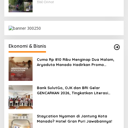
Kecamatan Kumelembuai
3360 Dilihat
Ekonomi & Bisnis
Cuma Rp 810 Ribu Menginap Dua Malam,
Aryaduta Manado Hadirkan Promo
“Independence Staycation”
Bank SulutGo, OJK dan BRI Gelar
GENCARKAN 2026, Tingkatkan Literasi
Keuangan Petani Minsel
Staycation Nyaman di Jantung Kota
Manado? Hotel Gran Puri Jawabannya!