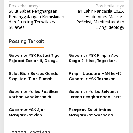
N
Pos sebelumnya
Pos berikutnya
Sulut Sabet Penghargaan
Hari Lahir Pancasila 2026,
a
Penanggulangan Kemiskinan
Frede Aries Massie :
v
dan Stunting Terbaik se-
Refleksi, Manifestasi dan
Sulawesi
Living Ideology
i
g
Posting Terkait
a
s
Gubernur YSK Rotasi Tiga
Gubernur YSK Pimpin Apel
Pejabat Eselon II, Deicy
Siaga El Nino, Tegaskan
i
Paath ke Disnakertrans,
Sulut Harus Bergerak
p
Femmy Suluh Pimpin Dishub
Sebelum Bencana
Sulut Bidik Sukses Ganda,
Pimpin Upacara HAN ke-42,
Siap Jadi Tuan Rumah
Gubernur YSK Tekankan
o
Kejurnas Pacuan Kuda Seri
Perlindungan Anak Jadi
s
II di Tompaso
Prioritas
Gubernur Yulius Pastikan
Gubernur Yulius Selvanus
Korban Kebakaran di
Terima Penghargaan LKPP,
Wanea Tak Hadapi Musibah
Sulut Terbaik Nasional
Sendirian
dalam Pemanfaatan e-
Gubernur YSK Ajak
Pemprov Sulut Imbau
Katalog
Masyarakat dan
Masyarakat Waspada
Wisatawan Ramaikan
Dampak El Niño, Perkuat
Tomohon International
Kesiapsiagaan Sejak Dini
Flower Festival 2026
Jangan Lewatkan