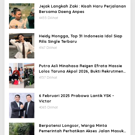
Jejak Langkah Zaki : Kisah Haru Perjalanan
Bersama Daeng Anpes
4455 Dilihat
Heidy Mongga, Top 31 Indonesia Idol Siap
Rilis Single Terbaru
4167 Dilihat
Putra Asli Minahasa Reigen Efrata Massie
Lolos Taruna Akpol 2026, Bukti Rekrutmen
Polri Bersih, Transparan, dan Akuntabel
4157 Dilihat
6 Februari 2025 Prabowo Lantik YSK –
Victor
4065 Dilihat
Berpotensi Longsor, Warga Minta
Pemerintah Perhatikan Akses Jalan Masuk