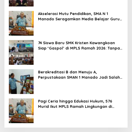
Akselerasi Mutu Pendidikan, SMA N 1
Manado Seragamkan Media Belajar Guru
dan Siapkan Siswa Masuk Era AI
74 Siswa Baru SMK Kristen Kawangkoan
Siap ‘Gaspol’ di MPLS Ramah 2026: Tanpa
Bullying, Fokus Gali Potensi
Berakreditasi B dan Menuju A,
Perpustakaan SMAN 1 Manado Jadi Salah
Satu yang Terbaik di Sulut
Pagi Ceria hingga Edukasi Hukum, 576
Murid Ikut MPLS Ramah Lingkungan di
SMAN 1 Manado