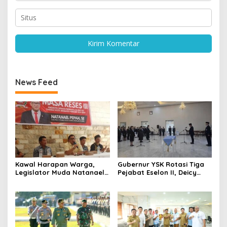
News Feed
Kawal Harapan Warga,
Gubernur YSK Rotasi Tiga
Legislator Muda Natanael
Pejabat Eselon II, Deicy
Pepah Pastikan Keluhan Air
Paath ke Disnakertrans,
Bersih Segera
Femmy Suluh Pimpin Dishub
Ditindaklanjuti