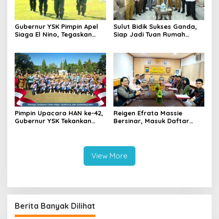
Gubernur YSK Pimpin Apel
Sulut Bidik Sukses Ganda,
Siaga El Nino, Tegaskan
Siap Jadi Tuan Rumah
Sulut Harus Bergerak
Kejurnas Pacuan Kuda Seri
Sebelum Bencana
II di Tompaso
Pimpin Upacara HAN ke-42,
Reigen Efrata Massie
Gubernur YSK Tekankan
Bersinar, Masuk Daftar
Perlindungan Anak Jadi
Lima Catar Akpol Asal Sulut
Prioritas
yang Lolos Seleksi Pusat
View More
Berita Banyak Dilihat