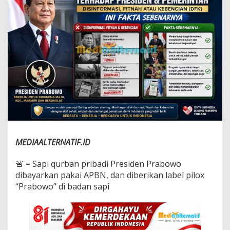
e
n
c
i
a
n
T
e
r
h
a
d
a
p
P
r
MEDIAALTERNATIF.ID
e
s
‎🚨 = Sapi qurban pribadi Presiden Prabowo
i
dibayarkan pakai APBN, dan diberikan label pilox
d
“Prabowo” di badan sapi
e
n
,
I
n