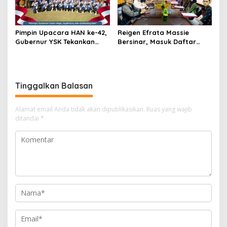
Pimpin Upacara HAN ke-42,
Reigen Efrata Massie
Gubernur YSK Tekankan
Bersinar, Masuk Daftar
Perlindungan Anak Jadi
Lima Catar Akpol Asal Sulut
Prioritas
yang Lolos Seleksi Pusat
Tinggalkan Balasan
Alamat email Anda tidak akan dipublikasikan.
Ruas yang wajib
ditandai
*