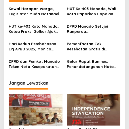
s
Kawal Harapan Warga,
HUT Ke-403 Manado, Wali
i
Legislator Muda Natanael
Kota Paparkan Capaian
p
Pepah Pastikan Keluhan Air
Pembangunan dan Ajak
Bersih Segera
Jaga Persatuan
HUT ke-403 Kota Manado,
DPRD Manado Setujui
o
Ditindaklanjuti
Ketua Fraksi Golkar Ajak
Ranperda
s
Masyarakat Perkuat
Pertanggungjawaban APBD
Persatuan dan Dukung
2025, Wali Kota Tekankan
Hari Kedua Pembahasan
Pemanfaatan Cek
Pembangunan
Sinergi Tingkatkan Tata
LPj APBD 2025, Monica
Kesehatan Gratis di
Kelola Keuangan
Tambajong Soroti
Manado Baru 5 Persen,
Pengelolaan Sampah
Monica Tambajong Dorong
DPRD dan Pemkot Manado
Gelar Rapat Banmus,
hingga Pembinaan Atlet
Sosialisasi Diperluas
Teken Nota Kesepakatan
Penandatanganan Nota
Ranwal RPJMD Tahun 2025-
Kesepakatan Ranwal
2029
RPJMD Kota Manado Tahun
2025-2029 Segera
Jangan Lewatkan
Diparipurnakan