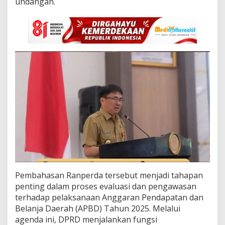
undangan.
P
B
D
2
0
2
5
Pembahasan Ranperda tersebut menjadi tahapan
penting dalam proses evaluasi dan pengawasan
terhadap pelaksanaan Anggaran Pendapatan dan
Belanja Daerah (APBD) Tahun 2025. Melalui
agenda ini, DPRD menjalankan fungsi