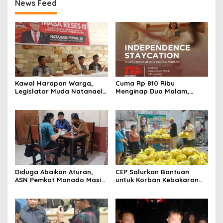
News Feed
Kawal Harapan Warga,
Cuma Rp 810 Ribu
Legislator Muda Natanael
Menginap Dua Malam,
Pepah Pastikan Keluhan Air
Aryaduta Manado
Bersih Segera
Hadirkan Promo
Ditindaklanjuti
“Independence Staycation”
Diduga Abaikan Aturan,
CEP Salurkan Bantuan
ASN Pemkot Manado Masih
untuk Korban Kebakaran
Nongkrong di Warkop Saat
Wanea, Siapkan Ambulans
Jam Kerja
bagi Warga Terdampak