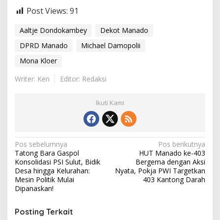
Post Views:
91
Aaltje Dondokambey
Dekot Manado
DPRD Manado
Michael Damopolii
Mona Kloer
Writer: Ken
Editor: Redaksi
Ikuti Kami
N
Pos sebelumnya
Pos berikutnya
Tatong Bara Gaspol
HUT Manado ke-403
a
Konsolidasi PSI Sulut, Bidik
Bergema dengan Aksi
v
Desa hingga Kelurahan:
Nyata, Pokja PWI Targetkan
Mesin Politik Mulai
403 Kantong Darah
i
Dipanaskan!
g
Posting Terkait
a