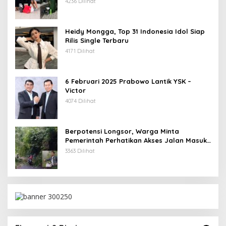
4236 Dilihat
Heidy Mongga, Top 31 Indonesia Idol Siap
Rilis Single Terbaru
4171 Dilihat
6 Februari 2025 Prabowo Lantik YSK –
Victor
4074 Dilihat
Berpotensi Longsor, Warga Minta
Pemerintah Perhatikan Akses Jalan Masuk
Kecamatan Kumelembuai
3363 Dilihat