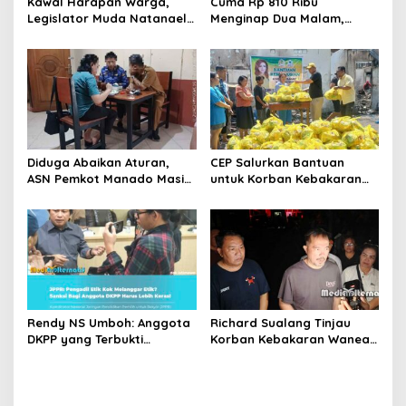
Kawal Harapan Warga,
Cuma Rp 810 Ribu
Legislator Muda Natanael
Menginap Dua Malam,
Pepah Pastikan Keluhan Air
Aryaduta Manado
Bersih Segera
Hadirkan Promo
Ditindaklanjuti
“Independence Staycation”
Diduga Abaikan Aturan,
CEP Salurkan Bantuan
ASN Pemkot Manado Masih
untuk Korban Kebakaran
Nongkrong di Warkop Saat
Wanea, Siapkan Ambulans
Jam Kerja
bagi Warga Terdampak
Rendy NS Umboh: Anggota
Richard Sualang Tinjau
DKPP yang Terbukti
Korban Kebakaran Wanea,
Langgar Etik Harus Mundur,
Pastikan Bantuan Segera
JPPR Desak Sanksi Lebih
Disalurkan
Berat