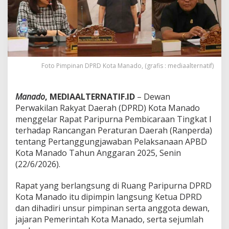
i
B
a
h
a
s
P
‎Foto Pimpinan DPRD Kota Manado, (grafis : mediaalternatif)
e
r
t
a
Manado
, MEDIAALTERNATIF.ID
– Dewan
n
Perwakilan Rakyat Daerah (DPRD) Kota Manado
g
menggelar Rapat Paripurna Pembicaraan Tingkat I
g
terhadap Rancangan Peraturan Daerah (Ranperda)
u
n
tentang Pertanggungjawaban Pelaksanaan APBD
g
Kota Manado Tahun Anggaran 2025, Senin
j
(22/6/2026).
a
w
Rapat yang berlangsung di Ruang Paripurna DPRD
a
b
Kota Manado itu dipimpin langsung Ketua DPRD
a
dan dihadiri unsur pimpinan serta anggota dewan,
n
jajaran Pemerintah Kota Manado, serta sejumlah
A