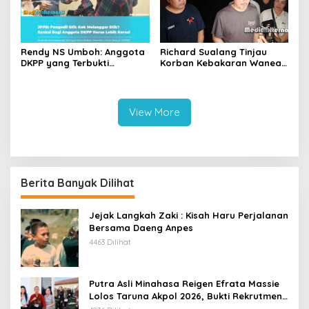
Rendy NS Umboh: Anggota
Richard Sualang Tinjau
DKPP yang Terbukti
Korban Kebakaran Wanea,
Langgar Etik Harus Mundur,
Pastikan Bantuan Segera
JPPR Desak Sanksi Lebih
Disalurkan
Berat
View More
Berita Banyak Dilihat
Jejak Langkah Zaki : Kisah Haru Perjalanan
Bersama Daeng Anpes
4463 Dilihat
Putra Asli Minahasa Reigen Efrata Massie
Lolos Taruna Akpol 2026, Bukti Rekrutmen
Polri Bersih, Transparan, dan Akuntabel