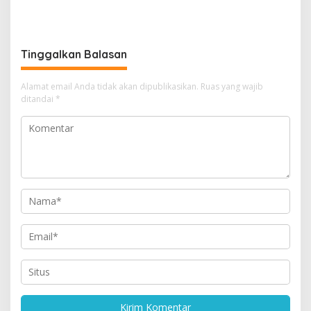
Wanea Tak Hadapi Musibah
Sulut Terbaik Nasional
Sendirian
dalam Pemanfaatan e-
Katalog
Tinggalkan Balasan
Alamat email Anda tidak akan dipublikasikan.
Ruas yang wajib
ditandai
*