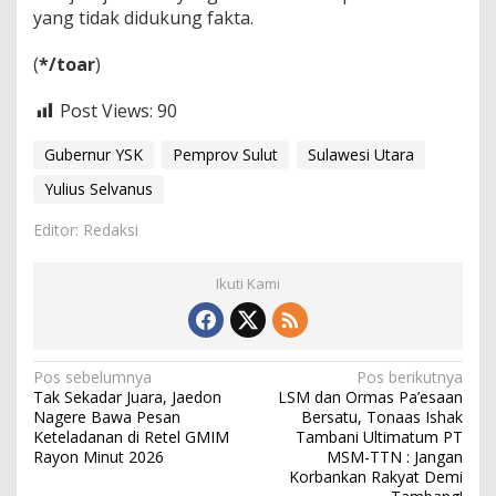
yang tidak didukung fakta.
‎(
*/toar
)
Post Views:
90
Gubernur YSK
Pemprov Sulut
Sulawesi Utara
Yulius Selvanus
Editor: Redaksi
Ikuti Kami
N
Pos sebelumnya
Pos berikutnya
Tak Sekadar Juara, Jaedon
LSM dan Ormas Pa’esaan
a
Nagere Bawa Pesan
Bersatu, Tonaas Ishak
v
Keteladanan di Retel GMIM
Tambani Ultimatum PT
Rayon Minut 2026
MSM-TTN : Jangan
i
Korbankan Rakyat Demi