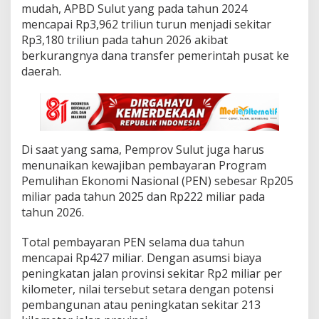
S
mudah, APBD Sulut yang pada tahun 2024
u
mencapai Rp3,962 triliun turun menjadi sekitar
l
Rp3,180 triliun pada tahun 2026 akibat
u
berkurangnya dana transfer pemerintah pusat ke
t
T
daerah.
e
t
a
p
B
e
‎Di saat yang sama, Pemprov Sulut juga harus
r
menunaikan kewajiban pembayaran Program
b
Pemulihan Ekonomi Nasional (PEN) sebesar Rp205
i
miliar pada tahun 2025 dan Rp222 miliar pada
c
a
tahun 2026.
r
a
Total pembayaran PEN selama dua tahun
mencapai Rp427 miliar. Dengan asumsi biaya
peningkatan jalan provinsi sekitar Rp2 miliar per
kilometer, nilai tersebut setara dengan potensi
pembangunan atau peningkatan sekitar 213