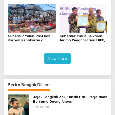
II di Tompaso
Prioritas
Gubernur Yulius Pastikan
Gubernur Yulius Selvanus
Korban Kebakaran di
Terima Penghargaan LKPP,
Wanea Tak Hadapi Musibah
Sulut Terbaik Nasional
Sendirian
dalam Pemanfaatan e-
Katalog
View More
Berita Banyak Dilihat
Jejak Langkah Zaki : Kisah Haru Perjalanan
Bersama Daeng Anpes
4453 Dilihat