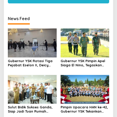
News Feed
Gubernur YSK Rotasi Tiga
Gubernur YSK Pimpin Apel
Pejabat Eselon II, Deicy
Siaga El Nino, Tegaskan
Paath ke Disnakertrans,
Sulut Harus Bergerak
Femmy Suluh Pimpin Dishub
Sebelum Bencana
Sulut Bidik Sukses Ganda,
Pimpin Upacara HAN ke-42,
Siap Jadi Tuan Rumah
Gubernur YSK Tekankan
Kejurnas Pacuan Kuda Seri
Perlindungan Anak Jadi