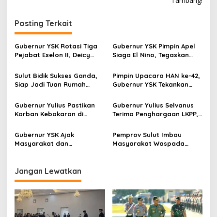
Tambang!
g
a
Posting Terkait
s
i
Gubernur YSK Rotasi Tiga
Gubernur YSK Pimpin Apel
p
Pejabat Eselon II, Deicy
Siaga El Nino, Tegaskan
Paath ke Disnakertrans,
Sulut Harus Bergerak
o
Femmy Suluh Pimpin Dishub
Sebelum Bencana
Sulut Bidik Sukses Ganda,
Pimpin Upacara HAN ke-42,
s
Siap Jadi Tuan Rumah
Gubernur YSK Tekankan
Kejurnas Pacuan Kuda Seri
Perlindungan Anak Jadi
II di Tompaso
Prioritas
Gubernur Yulius Pastikan
Gubernur Yulius Selvanus
Korban Kebakaran di
Terima Penghargaan LKPP,
Wanea Tak Hadapi Musibah
Sulut Terbaik Nasional
Sendirian
dalam Pemanfaatan e-
Gubernur YSK Ajak
Pemprov Sulut Imbau
Katalog
Masyarakat dan
Masyarakat Waspada
Wisatawan Ramaikan
Dampak El Niño, Perkuat
Tomohon International
Kesiapsiagaan Sejak Dini
Flower Festival 2026
Jangan Lewatkan