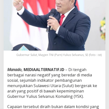
a
n
B
u
z
z
e
r
,
P
r
e
s
Gubernur Sulut, Mayjen TNI (Purn) Yulius Selvanus, SE (foto : ist)
t
a
s
Manado
, MEDIAALTERNATIF.ID
– Di tengah
i
berbagai narasi negatif yang beredar di media
G
u
sosial, sejumlah indikator pembangunan
b
menunjukkan Sulawesi Utara (Sulut) bergerak ke
e
arah yang positif di bawah kepemimpinan
r
Gubernur Yulius Selvanus Komaling (YSK).
n
u
r
Capaian tersebut diraih bukan dalam kondisi yang