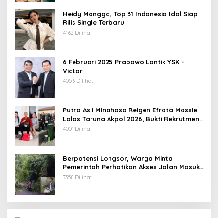
Heidy Mongga, Top 31 Indonesia Idol Siap
Rilis Single Terbaru
4162 Dilihat
6 Februari 2025 Prabowo Lantik YSK –
Victor
4056 Dilihat
Putra Asli Minahasa Reigen Efrata Massie
Lolos Taruna Akpol 2026, Bukti Rekrutmen
Polri Bersih, Transparan, dan Akuntabel
4001 Dilihat
Berpotensi Longsor, Warga Minta
Pemerintah Perhatikan Akses Jalan Masuk
Kecamatan Kumelembuai
3358 Dilihat