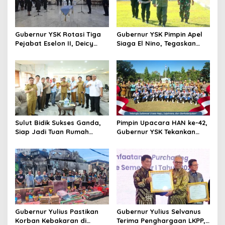
Gubernur YSK Rotasi Tiga
Gubernur YSK Pimpin Apel
Pejabat Eselon II, Deicy
Siaga El Nino, Tegaskan
Paath ke Disnakertrans,
Sulut Harus Bergerak
Femmy Suluh Pimpin Dishub
Sebelum Bencana
Sulut Bidik Sukses Ganda,
Pimpin Upacara HAN ke-42,
Siap Jadi Tuan Rumah
Gubernur YSK Tekankan
Kejurnas Pacuan Kuda Seri
Perlindungan Anak Jadi
II di Tompaso
Prioritas
Gubernur Yulius Pastikan
Gubernur Yulius Selvanus
Korban Kebakaran di
Terima Penghargaan LKPP,