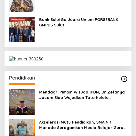
SimPel
Bank SulutGo Juara Umum PORSEBANK
BMPDS Sulut
Pendidikan
Mendagri Pimpin Wisuda IPDN, Dr. Zefanya
Jocom Siap Wujudkan Tata Kelola
Pemerintahan Modern Berbasis Data
Akselerasi Mutu Pendidikan, SMA N 1
Manado Seragamkan Media Belajar Guru
dan Siapkan Siswa Masuk Era AI