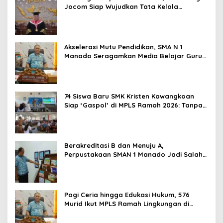
Jocom Siap Wujudkan Tata Kelola
Pemerintahan Modern Berbasis Data
Akselerasi Mutu Pendidikan, SMA N 1
Manado Seragamkan Media Belajar Guru
dan Siapkan Siswa Masuk Era AI
74 Siswa Baru SMK Kristen Kawangkoan
Siap ‘Gaspol’ di MPLS Ramah 2026: Tanpa
Bullying, Fokus Gali Potensi
Berakreditasi B dan Menuju A,
Perpustakaan SMAN 1 Manado Jadi Salah
Satu yang Terbaik di Sulut
Pagi Ceria hingga Edukasi Hukum, 576
Murid Ikut MPLS Ramah Lingkungan di
SMAN 1 Manado