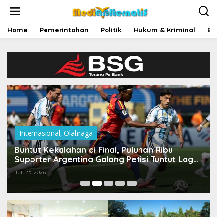
L
e
w
a
Home
Pemerintahan
Politik
Hukum & Kriminal
Ek
t
i
k
e
k
o
n
t
e
n
Internasional
,
Olahraga
Buntut Kekalahan di Final, Puluhan Ribu
Suporter Argentina Galang Petisi Tuntut Laga
Ulang Lawan Spanyol
Juli 25, 2026