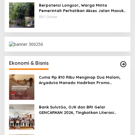
Berpotensi Longsor, Warga Minta
Pemerintah Perhatikan Akses Jalan Masuk
Kecamatan Kumelembuai
3357 Dilihat
Ekonomi & Bisnis
Cuma Rp 810 Ribu Menginap Dua Malam,
Aryaduta Manado Hadirkan Promo
“Independence Staycation”
Bank SulutGo, OJK dan BRI Gelar
GENCARKAN 2026, Tingkatkan Literasi
Keuangan Petani Minsel