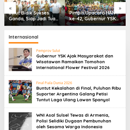
«
»
Sulut Bidik Sukses
Pimpin Upacara HAN
Ganda, Siap Jadi Tuan
ke-42, Gubernur YSK
Rumah Kejurnas
Tekankan
Pacuan Kuda Seri II di
Perlindungan Anak
Tompaso
Jadi Prioritas
Internasional
Pemprov Sulut
Gubernur YSK Ajak Masyarakat dan
Wisatawan Ramaikan Tomohon
International Flower Festival 2026
Final Piala Dunia 2026
Buntut Kekalahan di Final, Puluhan Ribu
Suporter Argentina Galang Petisi
Tuntut Laga Ulang Lawan Spanyol
WNI Asal Sulsel Tewas di Armenia,
Polisi Selidiki Dugaan Pembunuhan
oleh Sesama Warga Indonesia