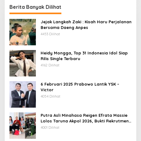
Berita Banyak Dilihat
Jejak Langkah Zaki : Kisah Haru Perjalanan
Bersama Daeng Anpes
4453 Dilihat
Heidy Mongga, Top 31 Indonesia Idol Siap
Rilis Single Terbaru
4162 Dilihat
6 Februari 2025 Prabowo Lantik YSK –
Victor
4054 Dilihat
Putra Asli Minahasa Reigen Efrata Massie
Lolos Taruna Akpol 2026, Bukti Rekrutmen
Polri Bersih, Transparan, dan Akuntabel
4001 Dilihat